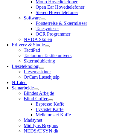
Mono Hovedtelefoner
Open Ear Hovedtelefoner
Stereo Hovedtelefoner
Software
Forstørrelse & Skærmlæser
Talesynteser
OCR Programmer
NVDA Skolen
Erhverv & Studie
TactiPad
Tactonom Taktile univers
Skærmdublering
Læseteknologi
Læsemaskiner
OrCam Læsehjælp
N-Lited
Samarbejde
Blindes Arbejde
Blind Coffee
Espresso Kaffe
Lysristet Kaffe
Mellemristet Kaffe
Madsynet
Midtfyns Bryghus
NEDSATSYN.dk