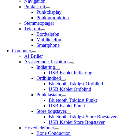
Navigation
Punktskrift
Punktdisplay
Punktproduktion
Stemmeoptager
Telefoni
Bordtelefon
Mobiltelefon
Smartphone
Computer
AI Briller
Assisterende Tastaturer
Indlæring
USB Kablet Indlæring
Ordblindhed
Bluetooth Trådløst Ordblind
USB Kablet Ordblind
Punkttastatur
Bluetooth Trådløst Punkt
USB Kablet Punkt
Store bogstaver
Bluetooth Trådløst Store Bogstaver
USB Kablet Store Bogstaver
Hovedtelefoner
Bone Conduction