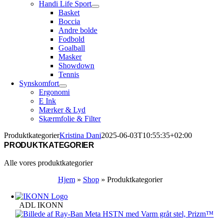
Handi Life Sport
Basket
Boccia
Andre bolde
Fodbold
Goalball
Masker
Showdown
Tennis
Synskomfort
Ergonomi
E Ink
Mærker & Lyd
Skærmfolie & Filter
Produktkategorier
Kristina Dani
2025-06-03T10:55:35+02:00
PRODUKTKATEGORIER
Alle vores produktkategorier
Hjem
»
Shop
»
Produktkategorier
ADL IKONN