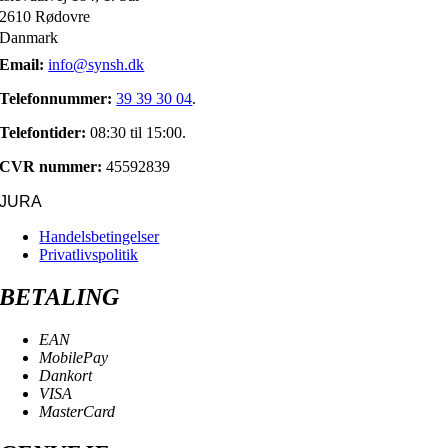
2610 Rødovre
Danmark
Email:
info@synsh.dk
Telefonnummer:
39 39 30 04
.
Telefontider:
08:30 til 15:00.
CVR nummer:
45592839
JURA
Handelsbetingelser
Privatlivspolitik
BETALING
EAN
MobilePay
Dankort
VISA
MasterCard