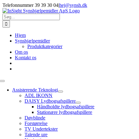
Skip
Telefonnummer 39 39 30 04
|
hej@synsh.dk
to
content
Søg
efter:
Hjem
Synshjælpemidler
Produktkategorier
Om os
Kontakt os
Toggle
Navigation
Assisterende Teknologi
ADL IKONN
DAISY Lydbogsafspillere
Håndholdte lydbogsafspillere
Stationære lydbogsafspillere
Døvblinde
Forstørrelse
TV Undertekster
Talende ure