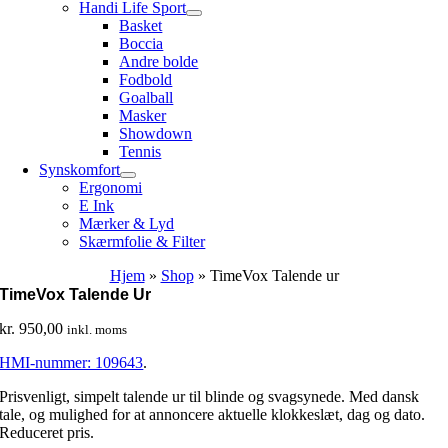
Handi Life Sport
Basket
Boccia
Andre bolde
Fodbold
Goalball
Masker
Showdown
Tennis
Synskomfort
Ergonomi
E Ink
Mærker & Lyd
Skærmfolie & Filter
Hjem
»
Shop
»
TimeVox Talende ur
TimeVox Talende Ur
kr.
950,00
inkl. moms
HMI-nummer: 109643
.
Prisvenligt, simpelt talende ur til blinde og svagsynede. Med dansk
tale, og mulighed for at annoncere aktuelle klokkeslæt, dag og dato.
Reduceret pris.