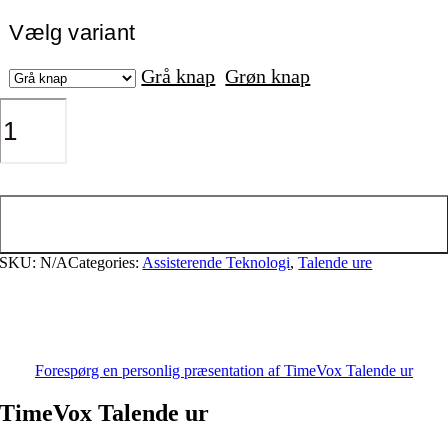
Vælg variant
Grå knap
Grøn knap
TimeVox
Talende
ur
antal
Tilføj til kurv
SKU:
N/A
Categories:
Assisterende Teknologi
,
Talende ure
Forespørg en personlig præsentation af TimeVox Talende ur
TimeVox Talende ur