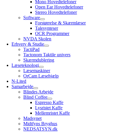
Mono Hovedtelefoner
Open Ear Hovedtelefoner
Stereo Hovedtelefoner
Software
Forstørrelse & Skærmlæser
Talesynteser
OCR Programmer
NVDA Skolen
Erhverv & Studie
TactiPad
Tactonom Taktile univers
Skærmdublering
Læseteknologi
Læsemaskiner
OrCam Læsehjælp
N-Lited
Samarbejde
Blindes Arbejde
Blind Coffee
Espresso Kaffe
Lysristet Kaffe
Mellemristet Kaffe
Madsynet
Midtfyns Bryghus
NEDSATSYN.dk