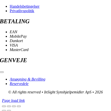
Handelsbetingelser
Privatlivspolitik
BETALING
EAN
MobilePay
Dankort
VISA
MasterCard
GENVEJE
Toggle
Navigation
Ansøgning & Bevilling
Reservedele
© All rights reserved • InSight Synshjælpemidler ApS • 2026
Page load link