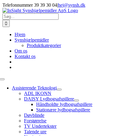
Skip
Telefonnummer 39 39 30 04
|
hej@synsh.dk
to
content
Søg
efter:
Hjem
Synshjælpemidler
Produktkategorier
Om os
Kontakt os
Toggle
Navigation
Assisterende Teknologi
ADL IKONN
DAISY Lydbogsafspillere
Håndholdte lydbogsafspillere
Stationære lydbogsafspillere
Døvblinde
Forstørrelse
TV Undertekster
Talende ure