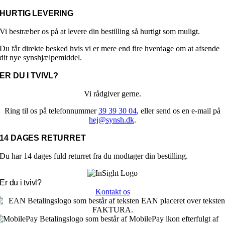
vælges
på
HURTIG LEVERING
varesiden
Vi bestræber os på at levere din bestilling så hurtigt som muligt.
Du får direkte besked hvis vi er mere end fire hverdage om at afsende
dit nye synshjælpemiddel.
ER DU I TVIVL?
Vi rådgiver gerne.
Ring til os på telefonnummer
39 39 30 04
, eller send os en e-mail på
hej@synsh.dk
.
14 DAGES RETURRET
Du har 14 dages fuld returret fra du modtager din bestilling.
Er du i tvivl?
Kontakt os