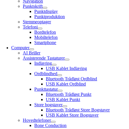
Navigation
Punktskrift
Punktdisplay
Punktproduktion
Stemmeoptager
Telefoni
Bordtelefon
Mobiltelefon
Smartphone
Computer
AI Briller
Assisterende Tastaturer
Indlæring
USB Kablet Indlæring
Ordblindhed
Bluetooth Trådløst Ordblind
USB Kablet Ordblind
Punkttastatur
Bluetooth Trådløst Punkt
USB Kablet Punkt
Store bogstaver
Bluetooth Trådløst Store Bogstaver
USB Kablet Store Bogstaver
Hovedtelefoner
Bone Conduction