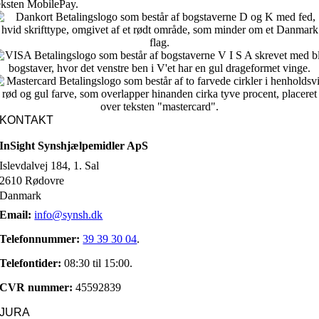
KONTAKT
InSight Synshjælpemidler ApS
Islevdalvej 184, 1. Sal
2610 Rødovre
Danmark
Email:
info@synsh.dk
Telefonnummer:
39 39 30 04
.
Telefontider:
08:30 til 15:00.
CVR nummer:
45592839
JURA