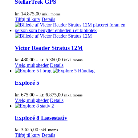
StellarTrek GPS
kr.
14.875,00
inkl. moms
Tilføj til kurv
Details
Victor Reader Stratus 12M
Prisinterval:
kr.
480,00
–
kr.
5.360,00
inkl. moms
Dette
kr. 480,00
Vælg muligheder
Details
vare
til
har
kr. 5.360,00
flere
Exploré 5
varianter.
Mulighederne
Prisinterval:
kr.
675,00
–
kr.
6.875,00
inkl. moms
kan
Dette
kr. 675,00
Vælg muligheder
Details
vælges
vare
til
på
har
kr. 6.875,00
varesiden
flere
Exploré 8 Læsestativ
varianter.
Mulighederne
kr.
3.625,00
inkl. moms
kan
Tilføj til kurv
Details