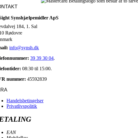
ONTAKT
Sight Synshjælpemidler ApS
evdalvej 184, 1. Sal
10 Rødovre
nmark
ail:
info@synsh.dk
lefonnummer:
39 39 30 04
.
lefontider:
08:30 til 15:00.
VR nummer:
45592839
URA
Handelsbetingelser
Privatlivspolitik
ETALING
EAN
MobilePay