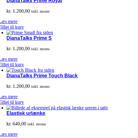
DianaTalks Prime Royal
kr.
1.200,00
inkl. moms
Læs mere
Tilføj til kurv
DianaTalks Prime S
kr.
1.200,00
inkl. moms
Læs mere
Tilføj til kurv
DianaTalks Prime Touch Black
kr.
1.200,00
inkl. moms
Læs mere
Tilføj til kurv
Elastisk urlænke
kr.
640,00
inkl. moms
Læs mere