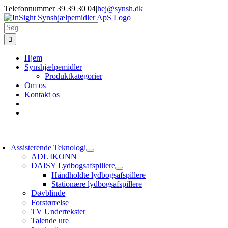
Skip
Telefonnummer 39 39 30 04
|
hej@synsh.dk
to
content
Søg
efter:
Hjem
Synshjælpemidler
Produktkategorier
Om os
Kontakt os
oggle
avigation
Assisterende Teknologi
ADL IKONN
DAISY Lydbogsafspillere
Håndholdte lydbogsafspillere
Stationære lydbogsafspillere
Døvblinde
Forstørrelse
TV Undertekster
Talende ure