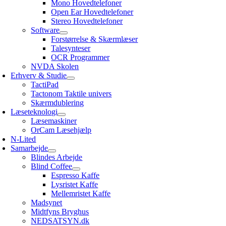
Mono Hovedtelefoner
Open Ear Hovedtelefoner
Stereo Hovedtelefoner
Software
Forstørrelse & Skærmlæser
Talesynteser
OCR Programmer
NVDA Skolen
Erhverv & Studie
TactiPad
Tactonom Taktile univers
Skærmdublering
Læseteknologi
Læsemaskiner
OrCam Læsehjælp
N-Lited
Samarbejde
Blindes Arbejde
Blind Coffee
Espresso Kaffe
Lysristet Kaffe
Mellemristet Kaffe
Madsynet
Midtfyns Bryghus
NEDSATSYN.dk