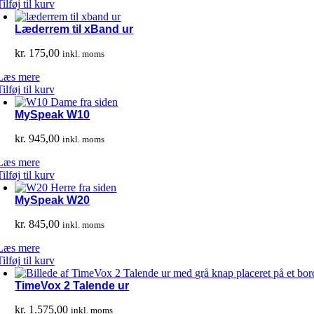
Tilføj til kurv
Læderrem til xBand ur
kr.
175,00
inkl. moms
Læs mere
Tilføj til kurv
MySpeak W10
kr.
945,00
inkl. moms
Læs mere
Tilføj til kurv
MySpeak W20
kr.
845,00
inkl. moms
Læs mere
Tilføj til kurv
TimeVox 2 Talende ur
kr.
1.575,00
inkl. moms