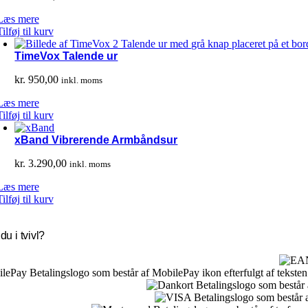
Læs mere
Tilføj til kurv
TimeVox Talende ur
kr.
950,00
inkl. moms
Læs mere
Tilføj til kurv
xBand Vibrerende Armbåndsur
kr.
3.290,00
inkl. moms
Læs mere
Tilføj til kurv
du i tvivl?