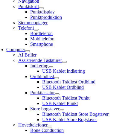
Navigation
Punktskrift
Punktdisplay
Punktproduktion
Stemmeoptager
Telefoni
Bordtelefon
Mobiltelefon
Smartphone
Computer
AI Briller
Assisterende Tastaturer
Indlæring
USB Kablet Indlæring
Ordblindhed
Bluetooth Trådløst Ordblind
USB Kablet Ordblind
Punkttastatur
Bluetooth Trådløst Punkt
USB Kablet Punkt
Store bogstaver
Bluetooth Trådløst Store Bogstaver
USB Kablet Store Bogstaver
Hovedtelefoner
Bone Conduction