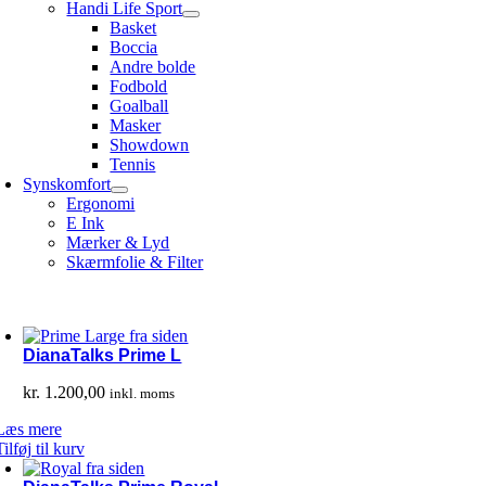
Handi Life Sport
Basket
Boccia
Andre bolde
Fodbold
Goalball
Masker
Showdown
Tennis
Synskomfort
Ergonomi
E Ink
Mærker & Lyd
Skærmfolie & Filter
DianaTalks Prime L
kr.
1.200,00
inkl. moms
Læs mere
Tilføj til kurv