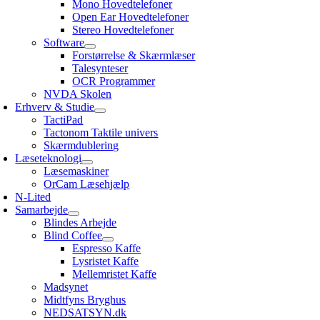
Mono Hovedtelefoner
Open Ear Hovedtelefoner
Stereo Hovedtelefoner
Software
Forstørrelse & Skærmlæser
Talesynteser
OCR Programmer
NVDA Skolen
Erhverv & Studie
TactiPad
Tactonom Taktile univers
Skærmdublering
Læseteknologi
Læsemaskiner
OrCam Læsehjælp
N-Lited
Samarbejde
Blindes Arbejde
Blind Coffee
Espresso Kaffe
Lysristet Kaffe
Mellemristet Kaffe
Madsynet
Midtfyns Bryghus
NEDSATSYN.dk