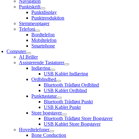
Navigation
Punktskrift
Punktdisplay
Punktproduktion
Stemmeoptager
Telefoni
Bordtelefon
Mobiltelefon
Smartphone
Computer
AI Briller
Assisterende Tastaturer
Indlæring
USB Kablet Indlæring
Ordblindhed
Bluetooth Trådløst Ordblind
USB Kablet Ordblind
Punkttastatur
Bluetooth Trådløst Punkt
USB Kablet Punkt
Store bogstaver
Bluetooth Trådløst Store Bogstaver
USB Kablet Store Bogstaver
Hovedtelefoner
Bone Conduction