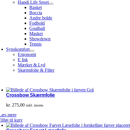
Handi Life Sport
Basket
Boccia
Andre bolde
Fodbold
Goalball
Masker
Showdown
Tennis
Synskomfort
Ergonomi
E Ink
Mærker & Lyd
Skærmfolie & Filter
Crossbow Skærmfolie
kr.
275,00
inkl. moms
Læs mere
Tilføj til kurv