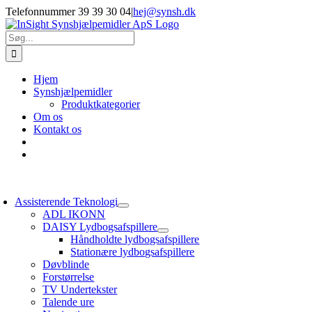
Skip
Telefonnummer 39 39 30 04
|
hej@synsh.dk
to
content
Søg
efter:
Hjem
Synshjælpemidler
Produktkategorier
Om os
Kontakt os
oggle
avigation
Assisterende Teknologi
ADL IKONN
DAISY Lydbogsafspillere
Håndholdte lydbogsafspillere
Stationære lydbogsafspillere
Døvblinde
Forstørrelse
TV Undertekster
Talende ure