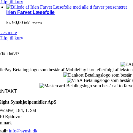
Tilføj til kurv
Irlen Farvet Læsefolie
kr.
90,00
inkl. moms
Læs mere
Tilføj til kurv
du i tvivl?
ONTAKT
Sight Synshjælpemidler ApS
evdalvej 184, 1. Sal
10 Rødovre
nmark
ail:
info@synsh.dk