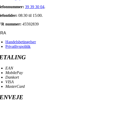
lefonnummer:
39 39 30 04
.
lefontider:
08:30 til 15:00.
VR nummer:
45592839
URA
Handelsbetingelser
Privatlivspolitik
ETALING
EAN
MobilePay
Dankort
VISA
MasterCard
ENVEJE
oggle