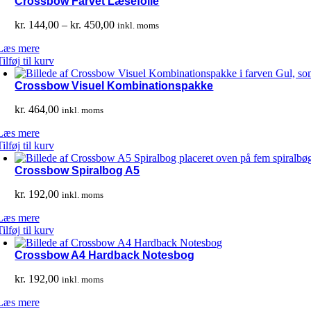
Crossbow Farvet Læsefolie
Prisinterval:
kr.
144,00
–
kr.
450,00
inkl. moms
kr. 144,00
Læs mere
til
Tilføj til kurv
kr. 450,00
Crossbow Visuel Kombinationspakke
kr.
464,00
inkl. moms
Læs mere
Tilføj til kurv
Crossbow Spiralbog A5
kr.
192,00
inkl. moms
Læs mere
Tilføj til kurv
Crossbow A4 Hardback Notesbog
kr.
192,00
inkl. moms
Læs mere