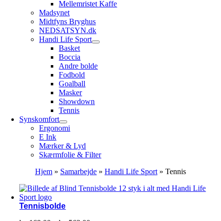
Mellemristet Kaffe
Madsynet
Midtfyns Bryghus
NEDSATSYN.dk
Handi Life Sport
Basket
Boccia
Andre bolde
Fodbold
Goalball
Masker
Showdown
Tennis
Synskomfort
Ergonomi
E Ink
Mærker & Lyd
Skærmfolie & Filter
Hjem
»
Samarbejde
»
Handi Life Sport
»
Tennis
Tennisbolde