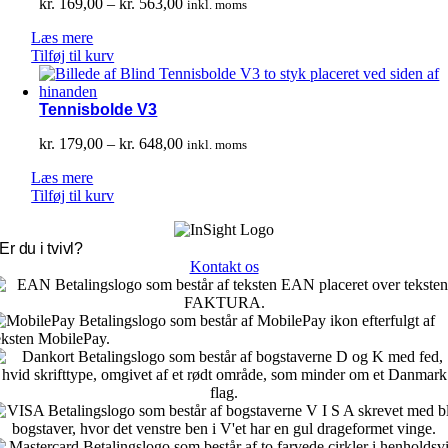
Prisinterval:
kr.
169,00
–
kr.
563,00
inkl. moms
kr. 169,00
Læs mere
til
Tilføj til kurv
kr. 563,00
Tennisbolde V3
Prisinterval:
kr.
179,00
–
kr.
648,00
inkl. moms
kr. 179,00
Læs mere
til
Tilføj til kurv
kr. 648,00
Er du i tvivl?
Kontakt os