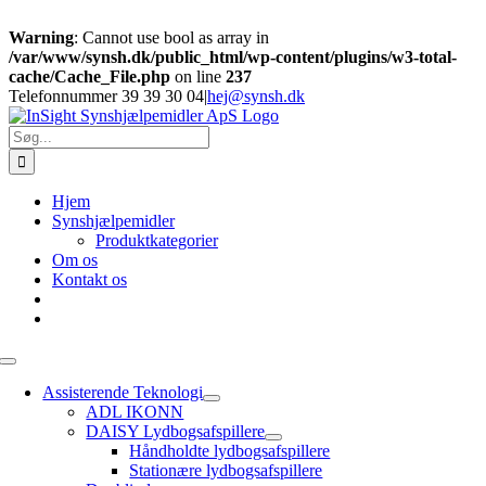
Warning
: Cannot use bool as array in
/var/www/synsh.dk/public_html/wp-content/plugins/w3-total-
cache/Cache_File.php
on line
237
Skip
Telefonnummer 39 39 30 04
|
hej@synsh.dk
to
content
Søg
efter:
Hjem
Synshjælpemidler
Produktkategorier
Om os
Kontakt os
Toggle
Navigation
Assisterende Teknologi
ADL IKONN
DAISY Lydbogsafspillere
Håndholdte lydbogsafspillere
Stationære lydbogsafspillere