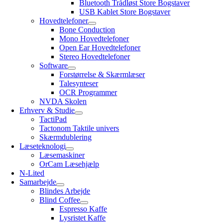
Bluetooth Trådløst Store Bogstaver
USB Kablet Store Bogstaver
Hovedtelefoner
Bone Conduction
Mono Hovedtelefoner
Open Ear Hovedtelefoner
Stereo Hovedtelefoner
Software
Forstørrelse & Skærmlæser
Talesynteser
OCR Programmer
NVDA Skolen
Erhverv & Studie
TactiPad
Tactonom Taktile univers
Skærmdublering
Læseteknologi
Læsemaskiner
OrCam Læsehjælp
N-Lited
Samarbejde
Blindes Arbejde
Blind Coffee
Espresso Kaffe
Lysristet Kaffe