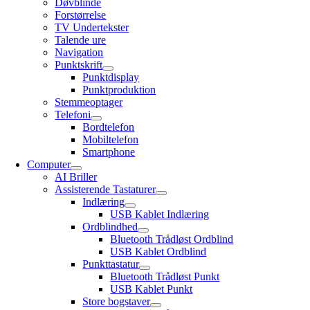
Døvblinde
Forstørrelse
TV Undertekster
Talende ure
Navigation
Punktskrift
Punktdisplay
Punktproduktion
Stemmeoptager
Telefoni
Bordtelefon
Mobiltelefon
Smartphone
Computer
AI Briller
Assisterende Tastaturer
Indlæring
USB Kablet Indlæring
Ordblindhed
Bluetooth Trådløst Ordblind
USB Kablet Ordblind
Punkttastatur
Bluetooth Trådløst Punkt
USB Kablet Punkt
Store bogstaver