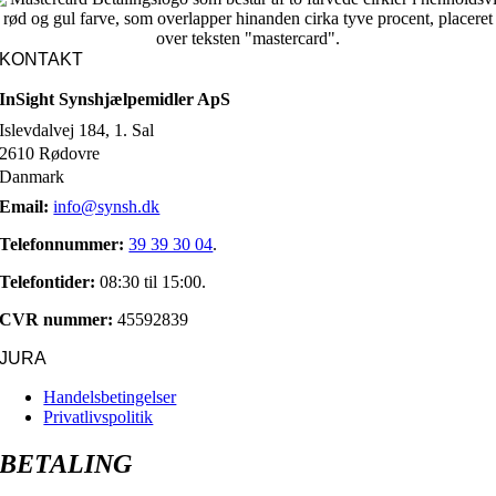
KONTAKT
InSight Synshjælpemidler ApS
Islevdalvej 184, 1. Sal
2610 Rødovre
Danmark
Email:
info@synsh.dk
Telefonnummer:
39 39 30 04
.
Telefontider:
08:30 til 15:00.
CVR nummer:
45592839
JURA
Handelsbetingelser
Privatlivspolitik
BETALING