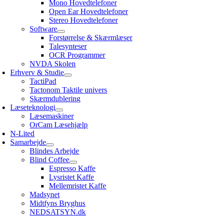
Mono Hovedtelefoner
Open Ear Hovedtelefoner
Stereo Hovedtelefoner
Software
Forstørrelse & Skærmlæser
Talesynteser
OCR Programmer
NVDA Skolen
Erhverv & Studie
TactiPad
Tactonom Taktile univers
Skærmdublering
Læseteknologi
Læsemaskiner
OrCam Læsehjælp
N-Lited
Samarbejde
Blindes Arbejde
Blind Coffee
Espresso Kaffe
Lysristet Kaffe
Mellemristet Kaffe
Madsynet
Midtfyns Bryghus
NEDSATSYN.dk