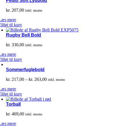
Petito Soft Lydbold
kr.
207,00
inkl. moms
Læs mere
Tilføj til kurv
Rugby Bell Bold
kr.
330,00
inkl. moms
Læs mere
Tilføj til kurv
Sommerfuglebold
Prisinterval:
kr.
217,00
–
kr.
263,00
inkl. moms
kr. 217,00
Læs mere
til
Tilføj til kurv
kr. 263,00
Torball
kr.
469,00
inkl. moms
Læs mere