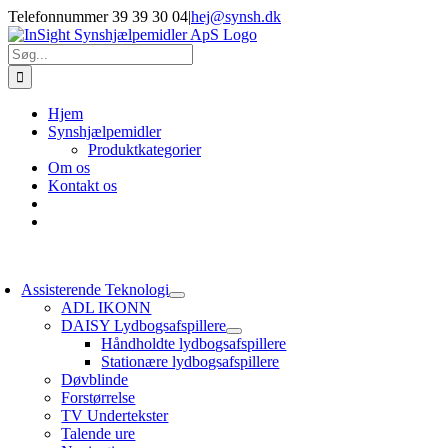
Skip
Telefonnummer 39 39 30 04
|
hej@synsh.dk
to
content
Søg
efter:
Hjem
Synshjælpemidler
Produktkategorier
Om os
Kontakt os
oggle
avigation
Assisterende Teknologi
ADL IKONN
DAISY Lydbogsafspillere
Håndholdte lydbogsafspillere
Stationære lydbogsafspillere
Døvblinde
Forstørrelse
TV Undertekster
Talende ure