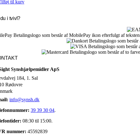
Tilføj til kurv
du i tvivl?
ONTAKT
Sight Synshjælpemidler ApS
evdalvej 184, 1. Sal
10 Rødovre
nmark
ail:
info@synsh.dk
lefonnummer:
39 39 30 04
.
lefontider:
08:30 til 15:00.
VR nummer:
45592839