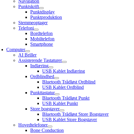
Navigation
Punktskrift
Punktdisplay
Punktproduktion
Stemmeoptager
Telefoni
Bordtelefon
Mobiltelefon
Smartphone
Computer
AI Briller
Assisterende Tastaturer
Indlæring
USB Kablet Indlæring
Ordblindhed
Bluetooth Trådløst Ordblind
USB Kablet Ordblind
Punkttastatur
Bluetooth Trådløst Punkt
USB Kablet Punkt
Store bogstaver
Bluetooth Trådløst Store Bogstaver
USB Kablet Store Bogstaver
Hovedtelefoner
Bone Conduction