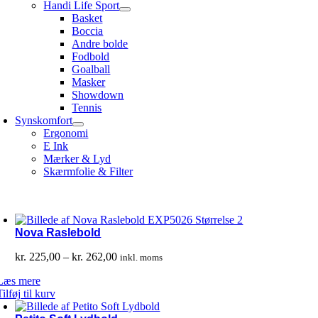
Handi Life Sport
Basket
Boccia
Andre bolde
Fodbold
Goalball
Masker
Showdown
Tennis
Synskomfort
Ergonomi
E Ink
Mærker & Lyd
Skærmfolie & Filter
Nova Raslebold
Prisinterval:
kr.
225,00
–
kr.
262,00
inkl. moms
kr. 225,00
Læs mere
til
Tilføj til kurv
kr. 262,00