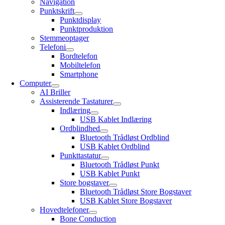
Navigation
Punktskrift
Punktdisplay
Punktproduktion
Stemmeoptager
Telefoni
Bordtelefon
Mobiltelefon
Smartphone
Computer
AI Briller
Assisterende Tastaturer
Indlæring
USB Kablet Indlæring
Ordblindhed
Bluetooth Trådløst Ordblind
USB Kablet Ordblind
Punkttastatur
Bluetooth Trådløst Punkt
USB Kablet Punkt
Store bogstaver
Bluetooth Trådløst Store Bogstaver
USB Kablet Store Bogstaver
Hovedtelefoner
Bone Conduction