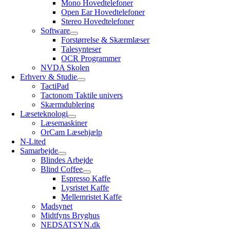
Mono Hovedtelefoner
Open Ear Hovedtelefoner
Stereo Hovedtelefoner
Software
Forstørrelse & Skærmlæser
Talesynteser
OCR Programmer
NVDA Skolen
Erhverv & Studie
TactiPad
Tactonom Taktile univers
Skærmdublering
Læseteknologi
Læsemaskiner
OrCam Læsehjælp
N-Lited
Samarbejde
Blindes Arbejde
Blind Coffee
Espresso Kaffe
Lysristet Kaffe
Mellemristet Kaffe
Madsynet
Midtfyns Bryghus
NEDSATSYN.dk