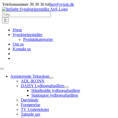
Skip
Telefonnummer 39 39 30 04
|
hej@synsh.dk
to
content
Søg
efter:
Hjem
Synshjælpemidler
Produktkategorier
Om os
Kontakt os
Toggle
Navigation
Assisterende Teknologi
ADL IKONN
DAISY Lydbogsafspillere
Håndholdte lydbogsafspillere
Stationære lydbogsafspillere
Døvblinde
Forstørrelse
TV Undertekster
Talende ure