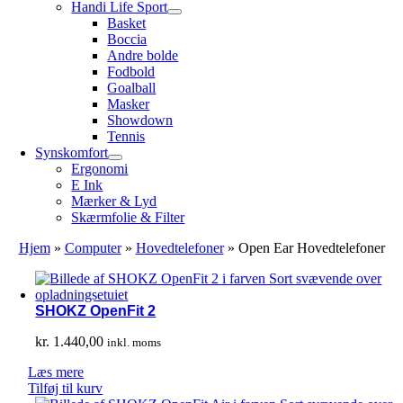
Handi Life Sport
Basket
Boccia
Andre bolde
Fodbold
Goalball
Masker
Showdown
Tennis
Synskomfort
Ergonomi
E Ink
Mærker & Lyd
Skærmfolie & Filter
Hjem
»
Computer
»
Hovedtelefoner
»
Open Ear Hovedtelefoner
SHOKZ OpenFit 2
kr.
1.440,00
inkl. moms
Læs mere
Tilføj til kurv