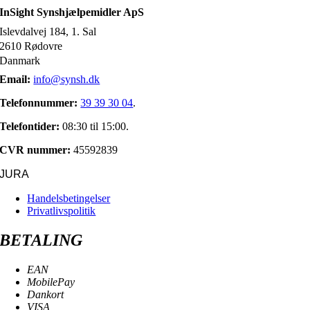
InSight Synshjælpemidler ApS
Islevdalvej 184, 1. Sal
2610 Rødovre
Danmark
Email:
info@synsh.dk
Telefonnummer:
39 39 30 04
.
Telefontider:
08:30 til 15:00.
CVR nummer:
45592839
JURA
Handelsbetingelser
Privatlivspolitik
BETALING
EAN
MobilePay
Dankort
VISA