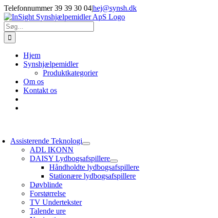
Skip
Telefonnummer 39 39 30 04
|
hej@synsh.dk
to
content
Søg
efter:
Hjem
Synshjælpemidler
Produktkategorier
Om os
Kontakt os
oggle
avigation
Assisterende Teknologi
ADL IKONN
DAISY Lydbogsafspillere
Håndholdte lydbogsafspillere
Stationære lydbogsafspillere
Døvblinde
Forstørrelse
TV Undertekster
Talende ure