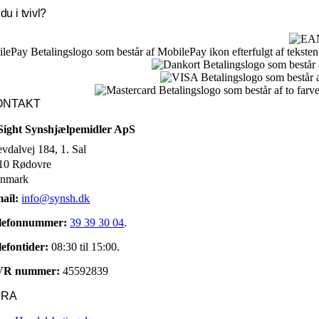
du i tvivl?
ONTAKT
Sight Synshjælpemidler ApS
evdalvej 184, 1. Sal
10 Rødovre
nmark
ail:
info@synsh.dk
lefonnummer:
39 39 30 04
.
lefontider:
08:30 til 15:00.
VR nummer:
45592839
URA