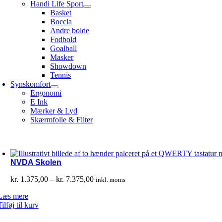
Handi Life Sport
Basket
Boccia
Andre bolde
Fodbold
Goalball
Masker
Showdown
Tennis
Synskomfort
Ergonomi
E Ink
Mærker & Lyd
Skærmfolie & Filter
NVDA Skolen
Prisinterval:
kr.
1.375,00
–
kr.
7.375,00
inkl. moms
kr. 1.375,00
Læs mere
til
Tilføj til kurv
kr. 7.375,00