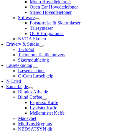
Mono Hovedtelefoner
Open Ear Hovedtelefoner
Stereo Hovedtelefoner
Software
Forstørrelse & Skærmlæser
Talesynteser
OCR Programmer
NVDA Skolen
Erhverv & Studie
TactiPad
Tactonom Taktile univers
Skærmdublering
Læseteknologi
Læsemaskiner
OrCam Læsehjælp
N-Lited
Samarbejde
Blindes Arbejde
Blind Coffee
Espresso Kaffe
Lysristet Kaffe
Mellemristet Kaffe
Madsynet
Midtfyns Bryghus
NEDSATSYN.dk