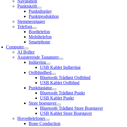
Navigation
Punktskrift
Punktdisplay
Punktproduktion
Stemmeoptager
Telefoni
Bordtelefon
Mobiltelefon
Smartphone
Computer
AI Briller
Assisterende Tastaturer
Indlæring
USB Kablet Indlæring
Ordblindhed
Bluetooth Trådløst Ordblind
USB Kablet Ordblind
Punkttastatur
Bluetooth Trådløst Punkt
USB Kablet Punkt
Store bogstaver
Bluetooth Trådløst Store Bogstaver
USB Kablet Store Bogstaver
Hovedtelefoner
Bone Conduction