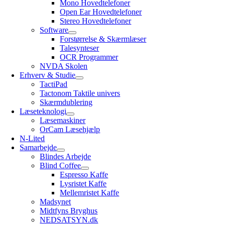
Mono Hovedtelefoner
Open Ear Hovedtelefoner
Stereo Hovedtelefoner
Software
Forstørrelse & Skærmlæser
Talesynteser
OCR Programmer
NVDA Skolen
Erhverv & Studie
TactiPad
Tactonom Taktile univers
Skærmdublering
Læseteknologi
Læsemaskiner
OrCam Læsehjælp
N-Lited
Samarbejde
Blindes Arbejde
Blind Coffee
Espresso Kaffe
Lysristet Kaffe
Mellemristet Kaffe
Madsynet
Midtfyns Bryghus
NEDSATSYN.dk