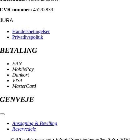
CVR nummer:
45592839
JURA
Handelsbetingelser
Privatlivspolitik
BETALING
EAN
MobilePay
Dankort
VISA
MasterCard
GENVEJE
Toggle
Navigation
Ansøgning & Bevilling
Reservedele
© All rights reserved • InSight Synshjælpemidler ApS • 2026