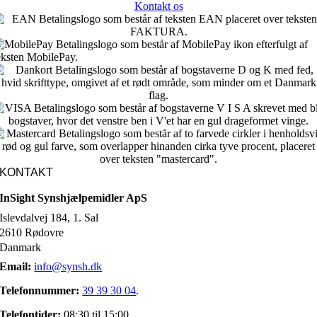
Kontakt os
KONTAKT
InSight Synshjælpemidler ApS
Islevdalvej 184, 1. Sal
2610 Rødovre
Danmark
Email:
info@synsh.dk
Telefonnummer:
39 39 30 04
.
Telefontider:
08:30 til 15:00.