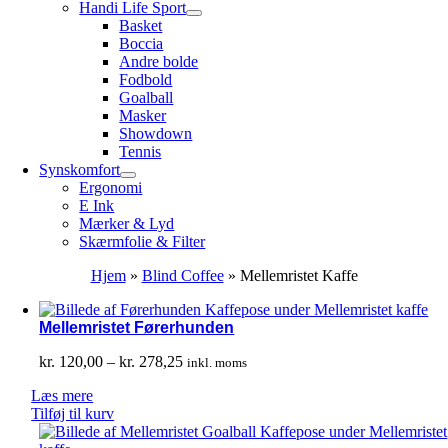
Handi Life Sport
Basket
Boccia
Andre bolde
Fodbold
Goalball
Masker
Showdown
Tennis
Synskomfort
Ergonomi
E Ink
Mærker & Lyd
Skærmfolie & Filter
Hjem
»
Blind Coffee
»
Mellemristet Kaffe
Mellemristet Førerhunden
Prisinterval:
kr.
120,00
–
kr.
278,25
inkl. moms
kr. 120,00
Læs mere
til
Tilføj til kurv
kr. 278,25