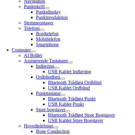
Navigation
Punktskrift
Punktdisplay
Punktproduktion
Stemmeoptager
Telefoni
Bordtelefon
Mobiltelefon
Smartphone
Computer
AI Briller
Assisterende Tastaturer
Indlæring
USB Kablet Indlæring
Ordblindhed
Bluetooth Trådløst Ordblind
USB Kablet Ordblind
Punkttastatur
Bluetooth Trådløst Punkt
USB Kablet Punkt
Store bogstaver
Bluetooth Trådløst Store Bogstaver
USB Kablet Store Bogstaver
Hovedtelefoner
Bone Conduction