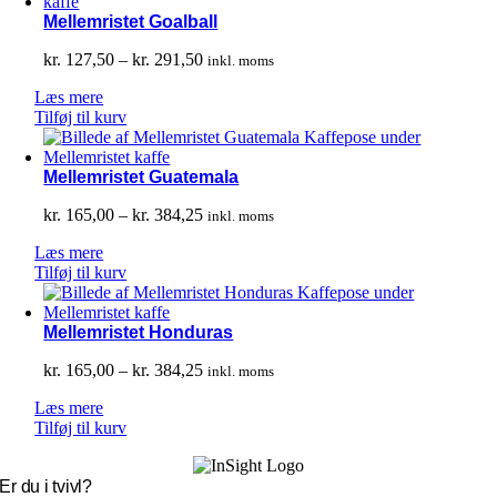
Mellemristet Goalball
Prisinterval:
kr.
127,50
–
kr.
291,50
inkl. moms
kr. 127,50
Læs mere
til
Tilføj til kurv
kr. 291,50
Mellemristet Guatemala
Prisinterval:
kr.
165,00
–
kr.
384,25
inkl. moms
kr. 165,00
Læs mere
til
Tilføj til kurv
kr. 384,25
Mellemristet Honduras
Prisinterval:
kr.
165,00
–
kr.
384,25
inkl. moms
kr. 165,00
Læs mere
til
Tilføj til kurv
kr. 384,25
Er du i tvivl?