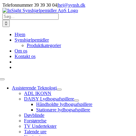
Skip
Telefonnummer 39 39 30 04
|
hej@synsh.dk
to
content
Søg
efter:
Hjem
Synshjælpemidler
Produktkategorier
Om os
Kontakt os
Toggle
Navigation
Assisterende Teknologi
ADL IKONN
DAISY Lydbogsafspillere
Håndholdte lydbogsafspillere
Stationære lydbogsafspillere
Døvblinde
Forstørrelse
TV Undertekster
Talende ure