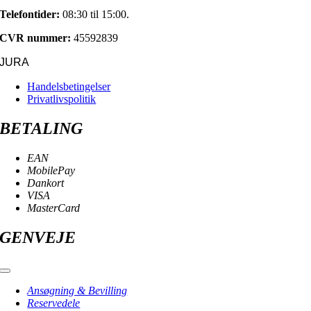
Telefontider:
08:30 til 15:00.
CVR nummer:
45592839
JURA
Handelsbetingelser
Privatlivspolitik
BETALING
EAN
MobilePay
Dankort
VISA
MasterCard
GENVEJE
Toggle
Navigation
Ansøgning & Bevilling
Reservedele