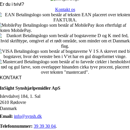
Er du i tvivl?
Kontakt os
KONTAKT
InSight Synshjælpemidler ApS
Islevdalvej 184, 1. Sal
2610 Rødovre
Danmark
Email:
info@synsh.dk
Telefonnummer:
39 39 30 04
.