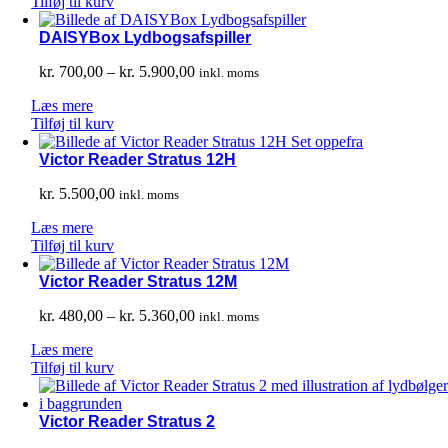
Tilføj til kurv
DAISYBox Lydbogsafspiller
Prisinterval:
kr.
700,00
–
kr.
5.900,00
inkl. moms
kr. 700,00
Læs mere
til
Tilføj til kurv
kr. 5.900,00
Victor Reader Stratus 12H
kr.
5.500,00
inkl. moms
Læs mere
Tilføj til kurv
Victor Reader Stratus 12M
Prisinterval:
kr.
480,00
–
kr.
5.360,00
inkl. moms
kr. 480,00
Læs mere
til
Tilføj til kurv
kr. 5.360,00
Victor Reader Stratus 2