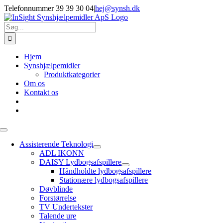
Skip
Telefonnummer 39 39 30 04
|
hej@synsh.dk
to
content
Søg
efter:
Hjem
Synshjælpemidler
Produktkategorier
Om os
Kontakt os
Toggle
Navigation
Assisterende Teknologi
ADL IKONN
DAISY Lydbogsafspillere
Håndholdte lydbogsafspillere
Stationære lydbogsafspillere
Døvblinde
Forstørrelse
TV Undertekster
Talende ure