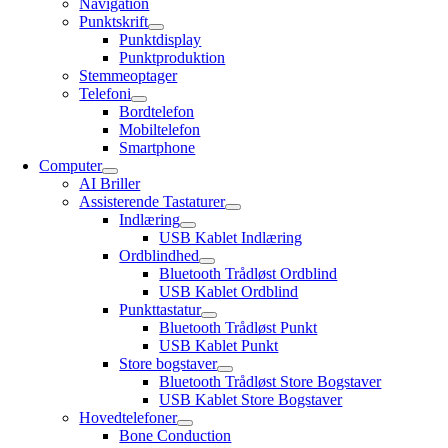
Navigation
Punktskrift
Punktdisplay
Punktproduktion
Stemmeoptager
Telefoni
Bordtelefon
Mobiltelefon
Smartphone
Computer
AI Briller
Assisterende Tastaturer
Indlæring
USB Kablet Indlæring
Ordblindhed
Bluetooth Trådløst Ordblind
USB Kablet Ordblind
Punkttastatur
Bluetooth Trådløst Punkt
USB Kablet Punkt
Store bogstaver
Bluetooth Trådløst Store Bogstaver
USB Kablet Store Bogstaver
Hovedtelefoner
Bone Conduction