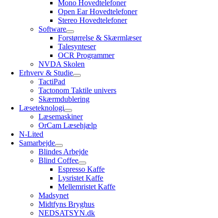
Mono Hovedtelefoner
Open Ear Hovedtelefoner
Stereo Hovedtelefoner
Software
Forstørrelse & Skærmlæser
Talesynteser
OCR Programmer
NVDA Skolen
Erhverv & Studie
TactiPad
Tactonom Taktile univers
Skærmdublering
Læseteknologi
Læsemaskiner
OrCam Læsehjælp
N-Lited
Samarbejde
Blindes Arbejde
Blind Coffee
Espresso Kaffe
Lysristet Kaffe
Mellemristet Kaffe
Madsynet
Midtfyns Bryghus
NEDSATSYN.dk