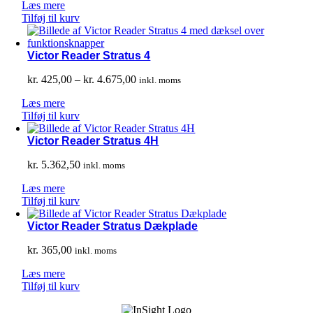
Læs mere
Tilføj til kurv
Victor Reader Stratus 4
Prisinterval:
kr.
425,00
–
kr.
4.675,00
inkl. moms
kr. 425,00
Læs mere
til
Tilføj til kurv
kr. 4.675,00
Victor Reader Stratus 4H
kr.
5.362,50
inkl. moms
Læs mere
Tilføj til kurv
Victor Reader Stratus Dækplade
kr.
365,00
inkl. moms
Læs mere
Tilføj til kurv