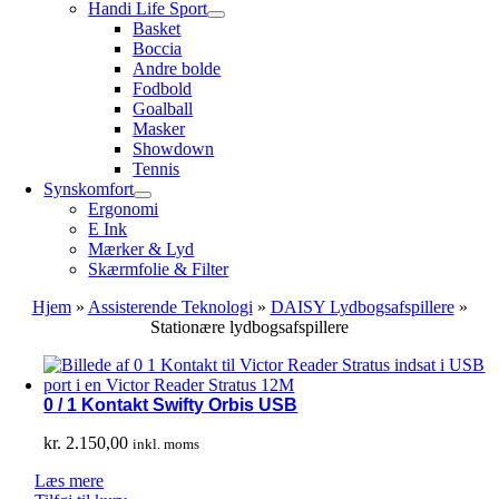
Handi Life Sport
Basket
Boccia
Andre bolde
Fodbold
Goalball
Masker
Showdown
Tennis
Synskomfort
Ergonomi
E Ink
Mærker & Lyd
Skærmfolie & Filter
Hjem
»
Assisterende Teknologi
»
DAISY Lydbogsafspillere
»
Stationære lydbogsafspillere
0 / 1 Kontakt Swifty Orbis USB
kr.
2.150,00
inkl. moms
Læs mere