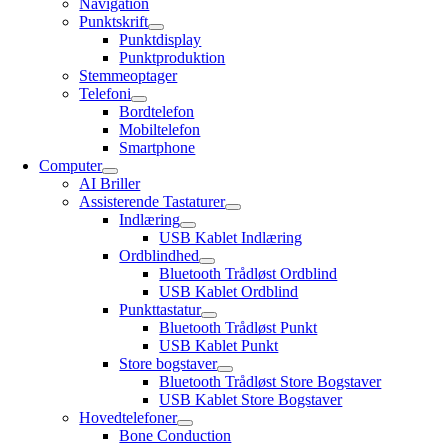
Navigation
Punktskrift
Punktdisplay
Punktproduktion
Stemmeoptager
Telefoni
Bordtelefon
Mobiltelefon
Smartphone
Computer
AI Briller
Assisterende Tastaturer
Indlæring
USB Kablet Indlæring
Ordblindhed
Bluetooth Trådløst Ordblind
USB Kablet Ordblind
Punkttastatur
Bluetooth Trådløst Punkt
USB Kablet Punkt
Store bogstaver
Bluetooth Trådløst Store Bogstaver
USB Kablet Store Bogstaver
Hovedtelefoner
Bone Conduction