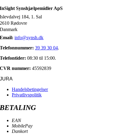
InSight Synshjælpemidler ApS
Islevdalvej 184, 1. Sal
2610 Rødovre
Danmark
Email:
info@synsh.dk
Telefonnummer:
39 39 30 04
.
Telefontider:
08:30 til 15:00.
CVR nummer:
45592839
JURA
Handelsbetingelser
Privatlivspolitik
BETALING
EAN
MobilePay
Dankort