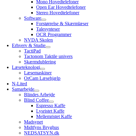
Mono Hovedtelefoner
Open Ear Hovedtelefoner
Stereo Hovedtelefoner
Software
Forstørrelse & Skærmlæser
Talesynteser
OCR Programmer
NVDA Skolen
Erhverv & Studie
TactiPad
Tactonom Taktile univers
Skærmdublering
Læseteknologi
Læsemaskiner
OrCam Læsehjælp
N-Lited
Samarbejde
Blindes Arbejde
Blind Coffee
Espresso Kaffe
Lysristet Kaffe
Mellemristet Kaffe
Madsynet
Midtfyns Bryghus
NEDSATSYN.dk