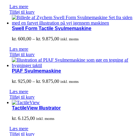
Læs mere
Tilføj til kurv
Swell Form Tactile Svulmemaskine
Prisinterval:
kr.
600,00
–
kr.
9.875,00
inkl. moms
kr. 600,00
Læs mere
til
Tilføj til kurv
kr. 9.875,00
PIAF Svulmemaskine
Prisinterval:
kr.
925,00
–
kr.
9.875,00
inkl. moms
kr. 925,00
Læs mere
til
Tilføj til kurv
kr. 9.875,00
TactileView Illustrator
kr.
6.125,00
inkl. moms
Læs mere
Tilføj til kurv