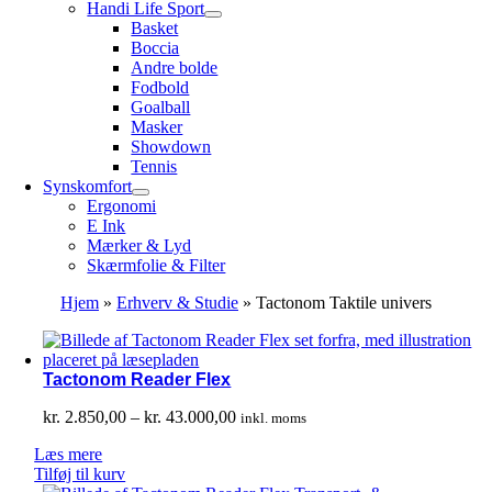
Handi Life Sport
Basket
Boccia
Andre bolde
Fodbold
Goalball
Masker
Showdown
Tennis
Synskomfort
Ergonomi
E Ink
Mærker & Lyd
Skærmfolie & Filter
Hjem
»
Erhverv & Studie
»
Tactonom Taktile univers
Tactonom Reader Flex
Prisinterval:
kr.
2.850,00
–
kr.
43.000,00
inkl. moms
kr. 2.850,00
Læs mere
til
Tilføj til kurv
kr. 43.000,00