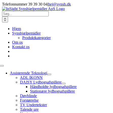
Skip
Telefonnummer 39 39 30 04
|
hej@synsh.dk
to
content
Søg
efter:
Hjem
Synshjælpemidler
Produktkategorier
Om os
Kontakt os
Toggle
Navigation
Assisterende Teknologi
ADL IKONN
DAISY Lydbogsafspillere
Håndholdte lydbogsafspillere
Stationære lydbogsafspillere
Døvblinde
Forstørrelse
TV Undertekster
Talende ure