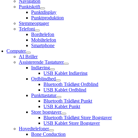
Navigation
Punktskrift
Punktdisplay
Punktproduktion
Stemmeoptager
Telefoni
Bordtelefon
Mobiltelefon
Smartphone
Computer
AI Briller
Assisterende Tastaturer
Indlæring
USB Kablet Indlæring
Ordblindhed
Bluetooth Trådløst Ordblind
USB Kablet Ordblind
Punkttastatur
Bluetooth Trådløst Punkt
USB Kablet Punkt
Store bogstaver
Bluetooth Trådløst Store Bogstaver
USB Kablet Store Bogstaver
Hovedtelefoner
Bone Conduction