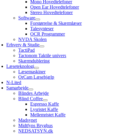
Mono Hovedtelefoner
Open Ear Hovedtelefoner
Stereo Hovedtelefoner
Software
Forstørrelse & Skærmlæser
Talesynteser
OCR Programmer
NVDA Skolen
Erhverv & Studie
TactiPad
Tactonom Taktile univers
Skærmdublering
Læseteknologi
Læsemaskiner
OrCam Læsehjælp
N-Lited
Samarbejde
Blindes Arbejde
Blind Coffee
Espresso Kaffe
Lysristet Kaffe
Mellemristet Kaffe
Madsynet
Midtfyns Bryghus
NEDSATSYN.dk