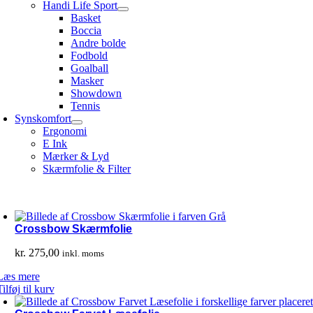
Handi Life Sport
Basket
Boccia
Andre bolde
Fodbold
Goalball
Masker
Showdown
Tennis
Synskomfort
Ergonomi
E Ink
Mærker & Lyd
Skærmfolie & Filter
Crossbow Skærmfolie
kr.
275,00
inkl. moms
Læs mere
Tilføj til kurv