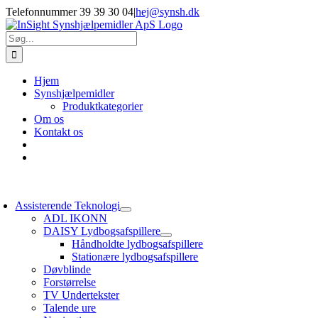
Skip
Telefonnummer 39 39 30 04
|
hej@synsh.dk
to
content
Søg
efter:
Hjem
Synshjælpemidler
Produktkategorier
Om os
Kontakt os
oggle
avigation
Assisterende Teknologi
ADL IKONN
DAISY Lydbogsafspillere
Håndholdte lydbogsafspillere
Stationære lydbogsafspillere
Døvblinde
Forstørrelse
TV Undertekster
Talende ure