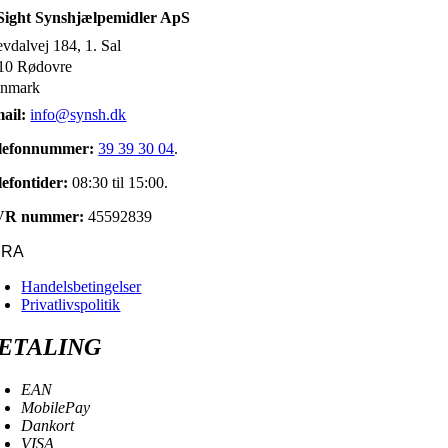
Sight Synshjælpemidler ApS
evdalvej 184, 1. Sal
10 Rødovre
nmark
ail:
info@synsh.dk
lefonnummer:
39 39 30 04
.
lefontider:
08:30 til 15:00.
VR nummer:
45592839
URA
Handelsbetingelser
Privatlivspolitik
ETALING
EAN
MobilePay
Dankort
VISA