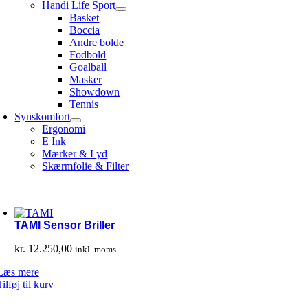
Handi Life Sport
Basket
Boccia
Andre bolde
Fodbold
Goalball
Masker
Showdown
Tennis
Synskomfort
Ergonomi
E Ink
Mærker & Lyd
Skærmfolie & Filter
TAMI Sensor Briller
kr.
12.250,00
inkl. moms
Læs mere
Tilføj til kurv