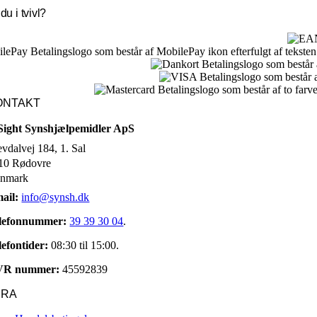
du i tvivl?
ONTAKT
Sight Synshjælpemidler ApS
evdalvej 184, 1. Sal
10 Rødovre
nmark
ail:
info@synsh.dk
lefonnummer:
39 39 30 04
.
lefontider:
08:30 til 15:00.
VR nummer:
45592839
URA