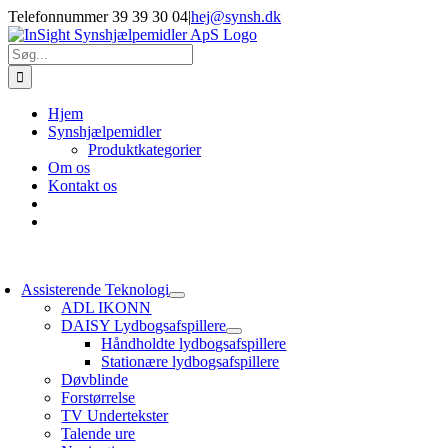
Skip
Telefonnummer 39 39 30 04
|
hej@synsh.dk
to
content
Søg
efter:
Hjem
Synshjælpemidler
Produktkategorier
Om os
Kontakt os
oggle
avigation
Assisterende Teknologi
ADL IKONN
DAISY Lydbogsafspillere
Håndholdte lydbogsafspillere
Stationære lydbogsafspillere
Døvblinde
Forstørrelse
TV Undertekster
Talende ure