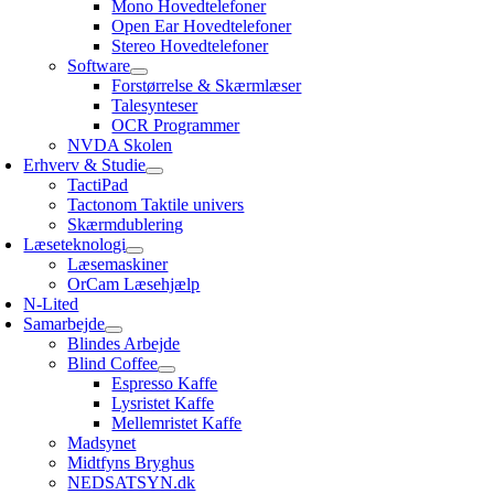
Mono Hovedtelefoner
Open Ear Hovedtelefoner
Stereo Hovedtelefoner
Software
Forstørrelse & Skærmlæser
Talesynteser
OCR Programmer
NVDA Skolen
Erhverv & Studie
TactiPad
Tactonom Taktile univers
Skærmdublering
Læseteknologi
Læsemaskiner
OrCam Læsehjælp
N-Lited
Samarbejde
Blindes Arbejde
Blind Coffee
Espresso Kaffe
Lysristet Kaffe
Mellemristet Kaffe
Madsynet
Midtfyns Bryghus
NEDSATSYN.dk