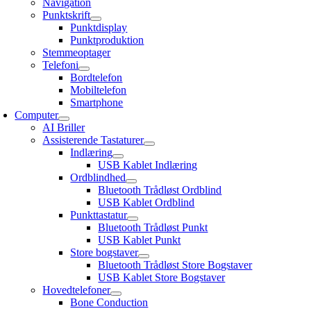
Navigation
Punktskrift
Punktdisplay
Punktproduktion
Stemmeoptager
Telefoni
Bordtelefon
Mobiltelefon
Smartphone
Computer
AI Briller
Assisterende Tastaturer
Indlæring
USB Kablet Indlæring
Ordblindhed
Bluetooth Trådløst Ordblind
USB Kablet Ordblind
Punkttastatur
Bluetooth Trådløst Punkt
USB Kablet Punkt
Store bogstaver
Bluetooth Trådløst Store Bogstaver
USB Kablet Store Bogstaver
Hovedtelefoner
Bone Conduction