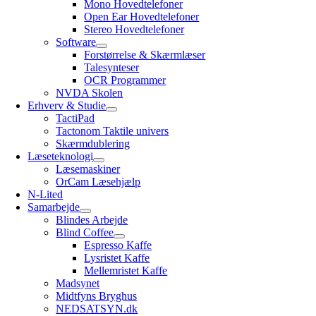
Mono Hovedtelefoner
Open Ear Hovedtelefoner
Stereo Hovedtelefoner
Software
Forstørrelse & Skærmlæser
Talesynteser
OCR Programmer
NVDA Skolen
Erhverv & Studie
TactiPad
Tactonom Taktile univers
Skærmdublering
Læseteknologi
Læsemaskiner
OrCam Læsehjælp
N-Lited
Samarbejde
Blindes Arbejde
Blind Coffee
Espresso Kaffe
Lysristet Kaffe
Mellemristet Kaffe
Madsynet
Midtfyns Bryghus
NEDSATSYN.dk