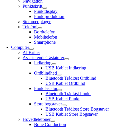
Navigation
Punktskrift
Punktdisplay
Punktproduktion
Stemmeoptager
Telefoni
Bordtelefon
Mobiltelefon
Smartphone
Computer
AI Briller
Assisterende Tastaturer
Indlæring
USB Kablet Indlæring
Ordblindhed
Bluetooth Trådløst Ordblind
USB Kablet Ordblind
Punkttastatur
Bluetooth Trådløst Punkt
USB Kablet Punkt
Store bogstaver
Bluetooth Trådløst Store Bogstaver
USB Kablet Store Bogstaver
Hovedtelefoner
Bone Conduction