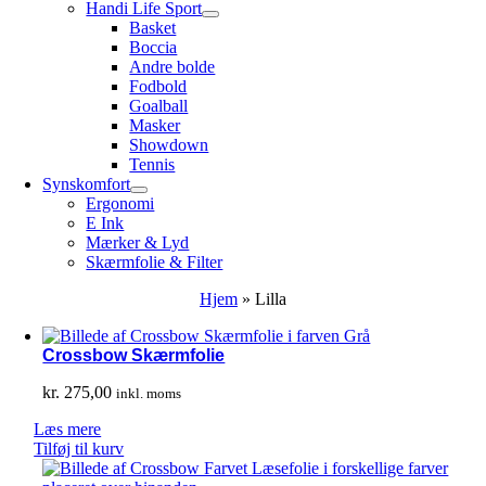
Handi Life Sport
Basket
Boccia
Andre bolde
Fodbold
Goalball
Masker
Showdown
Tennis
Synskomfort
Ergonomi
E Ink
Mærker & Lyd
Skærmfolie & Filter
Hjem
»
Lilla
Crossbow Skærmfolie
kr.
275,00
inkl. moms
Læs mere
Tilføj til kurv