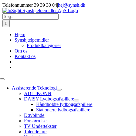
Skip
Telefonnummer 39 39 30 04
|
hej@synsh.dk
to
content
Søg
efter:
Hjem
Synshjælpemidler
Produktkategorier
Om os
Kontakt os
Toggle
Navigation
Assisterende Teknologi
ADL IKONN
DAISY Lydbogsafspillere
Håndholdte lydbogsafspillere
Stationære lydbogsafspillere
Døvblinde
Forstørrelse
TV Undertekster
Talende ure