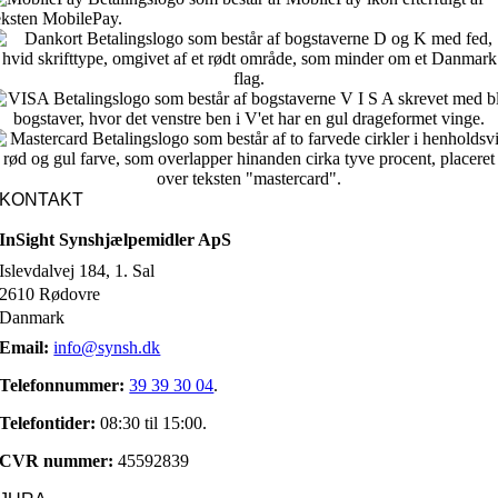
KONTAKT
InSight Synshjælpemidler ApS
Islevdalvej 184, 1. Sal
2610 Rødovre
Danmark
Email:
info@synsh.dk
Telefonnummer:
39 39 30 04
.
Telefontider:
08:30 til 15:00.
CVR nummer:
45592839