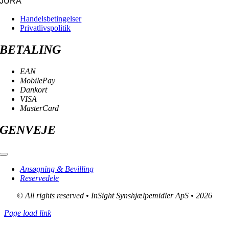
JURA
Handelsbetingelser
Privatlivspolitik
BETALING
EAN
MobilePay
Dankort
VISA
MasterCard
GENVEJE
Toggle
Navigation
Ansøgning & Bevilling
Reservedele
© All rights reserved • InSight Synshjælpemidler ApS • 2026
Page load link
Go