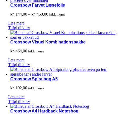
Crossbow Farvet Læsefolie
Prisinterval:
kr.
144,00
–
kr.
450,00
inkl. moms
kr. 144,00
Læs mere
til
Tilføj til kurv
kr. 450,00
Crossbow Visuel Kombinationspakke
kr.
464,00
inkl. moms
Læs mere
Tilføj til kurv
Crossbow Spiralbog A5
kr.
192,00
inkl. moms
Læs mere
Tilføj til kurv
Crossbow A4 Hardback Notesbog