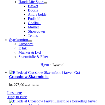
Handi Life Sport
Basket
Boccia
Andre bolde
Fodbold
Goalball
Masker
Showdown
Tennis
Synskomfort
Ergonomi
E Ink
Mærker & Lyd
Skærmfolie & Filter
Hjem
»
Lyserød
Crossbow Skærmfolie
kr.
275,00
inkl. moms
Læs mere
Tilføj til kurv