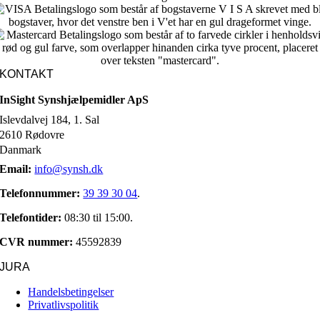
KONTAKT
InSight Synshjælpemidler ApS
Islevdalvej 184, 1. Sal
2610 Rødovre
Danmark
Email:
info@synsh.dk
Telefonnummer:
39 39 30 04
.
Telefontider:
08:30 til 15:00.
CVR nummer:
45592839
JURA
Handelsbetingelser
Privatlivspolitik