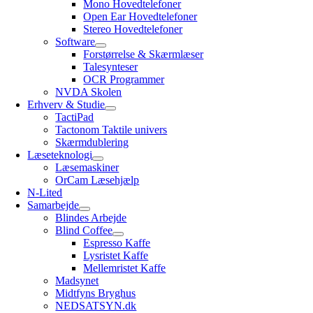
Mono Hovedtelefoner
Open Ear Hovedtelefoner
Stereo Hovedtelefoner
Software
Forstørrelse & Skærmlæser
Talesynteser
OCR Programmer
NVDA Skolen
Erhverv & Studie
TactiPad
Tactonom Taktile univers
Skærmdublering
Læseteknologi
Læsemaskiner
OrCam Læsehjælp
N-Lited
Samarbejde
Blindes Arbejde
Blind Coffee
Espresso Kaffe
Lysristet Kaffe
Mellemristet Kaffe
Madsynet
Midtfyns Bryghus
NEDSATSYN.dk