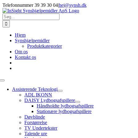
Skip
Telefonnummer 39 39 30 04
|
hej@synsh.dk
to
content
Søg
efter:
Hjem
Synshjælpemidler
Produktkategorier
Om os
Kontakt os
Toggle
Navigation
Assisterende Teknologi
ADL IKONN
DAISY Lydbogsafspillere
Håndholdte lydbogsafspillere
Stationære lydbogsafspillere
Døvblinde
Forstørrelse
TV Undertekster
Talende ure