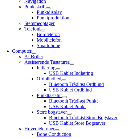
Navigation
Punktskrift
Punktdisplay
Punktproduktion
Stemmeoptager
Telefoni
Bordtelefon
Mobiltelefon
Smartphone
Computer
AI Briller
Assisterende Tastaturer
Indlæring
USB Kablet Indlæring
Ordblindhed
Bluetooth Trådløst Ordblind
USB Kablet Ordblind
Punkttastatur
Bluetooth Trådløst Punkt
USB Kablet Punkt
Store bogstaver
Bluetooth Trådløst Store Bogstaver
USB Kablet Store Bogstaver
Hovedtelefoner
Bone Conduction