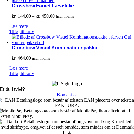
Crossbow Farvet Læsefolie
Prisinterval:
kr.
144,00
–
kr.
450,00
inkl. moms
kr. 144,00
Læs mere
til
Tilføj til kurv
kr. 450,00
Crossbow Visuel Kombinationspakke
kr.
464,00
inkl. moms
Læs mere
Tilføj til kurv
Er du i tvivl?
Kontakt os