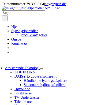
Skip
Telefonnummer 39 39 30 04
|
hej@synsh.dk
to
content
Søg
efter:
Hjem
Synshjælpemidler
Produktkategorier
Om os
Kontakt os
oggle
avigation
Assisterende Teknologi
ADL IKONN
DAISY Lydbogsafspillere
Håndholdte lydbogsafspillere
Stationære lydbogsafspillere
Døvblinde
Forstørrelse
TV Undertekster
Talende ure