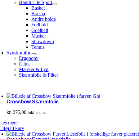
Handi Life Sport
Basket
Boccia
Andre bolde
Fodbold
Goalball
Masker
Showdown
Tennis
Synskomfort
Ergonomi
E Ink
Mærker & Lyd
Skærmfolie & Filter
Crossbow Skærmfolie
kr.
275,00
inkl. moms
Læs mere
Tilføj til kurv