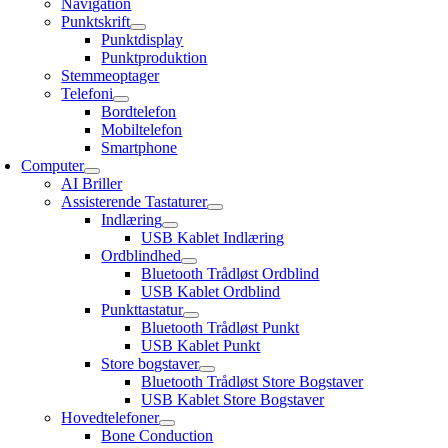
Navigation
Punktskrift
Punktdisplay
Punktproduktion
Stemmeoptager
Telefoni
Bordtelefon
Mobiltelefon
Smartphone
Computer
AI Briller
Assisterende Tastaturer
Indlæring
USB Kablet Indlæring
Ordblindhed
Bluetooth Trådløst Ordblind
USB Kablet Ordblind
Punkttastatur
Bluetooth Trådløst Punkt
USB Kablet Punkt
Store bogstaver
Bluetooth Trådløst Store Bogstaver
USB Kablet Store Bogstaver
Hovedtelefoner
Bone Conduction