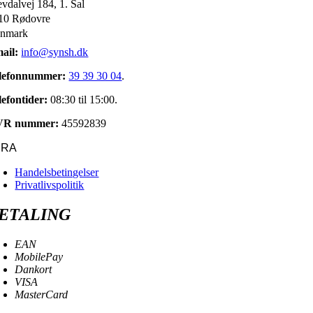
evdalvej 184, 1. Sal
10 Rødovre
nmark
ail:
info@synsh.dk
lefonnummer:
39 39 30 04
.
lefontider:
08:30 til 15:00.
VR nummer:
45592839
URA
Handelsbetingelser
Privatlivspolitik
ETALING
EAN
MobilePay
Dankort
VISA
MasterCard