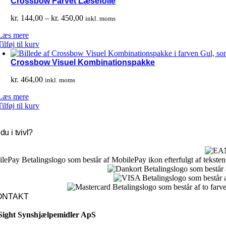
Crossbow Farvet Læsefolie
Prisinterval:
kr.
144,00
–
kr.
450,00
inkl. moms
kr. 144,00
Læs mere
til
Tilføj til kurv
kr. 450,00
Crossbow Visuel Kombinationspakke
kr.
464,00
inkl. moms
Læs mere
Tilføj til kurv
du i tvivl?
ONTAKT
Sight Synshjælpemidler ApS