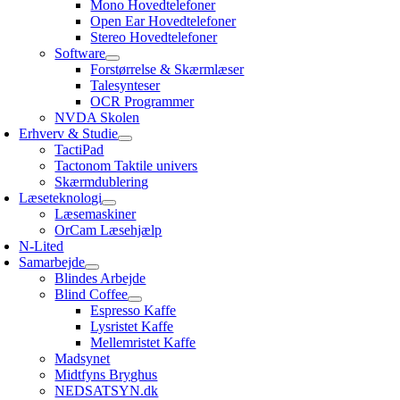
Mono Hovedtelefoner
Open Ear Hovedtelefoner
Stereo Hovedtelefoner
Software
Forstørrelse & Skærmlæser
Talesynteser
OCR Programmer
NVDA Skolen
Erhverv & Studie
TactiPad
Tactonom Taktile univers
Skærmdublering
Læseteknologi
Læsemaskiner
OrCam Læsehjælp
N-Lited
Samarbejde
Blindes Arbejde
Blind Coffee
Espresso Kaffe
Lysristet Kaffe
Mellemristet Kaffe
Madsynet
Midtfyns Bryghus
NEDSATSYN.dk