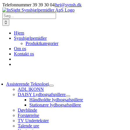
Skip
Telefonnummer 39 39 30 04
|
hej@synsh.dk
to
content
Søg
efter:
Hjem
Synshjælpemidler
Produktkategorier
Om os
Kontakt os
oggle
avigation
Assisterende Teknologi
ADL IKONN
DAISY Lydbogsafspillere
Håndholdte lydbogsafspillere
Stationære lydbogsafspillere
Døvblinde
Forstørrelse
TV Undertekster
Talende ure