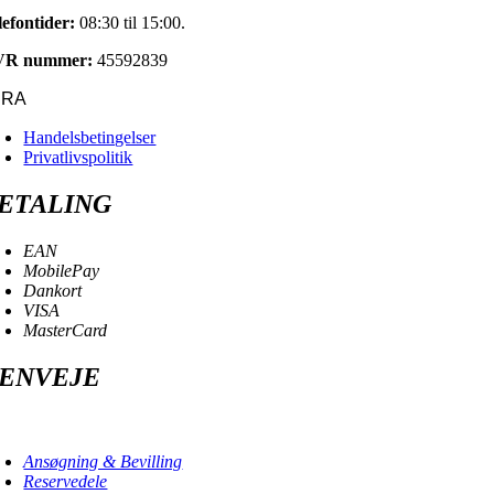
lefontider:
08:30 til 15:00.
VR nummer:
45592839
URA
Handelsbetingelser
Privatlivspolitik
ETALING
EAN
MobilePay
Dankort
VISA
MasterCard
ENVEJE
oggle
avigation
Ansøgning & Bevilling
Reservedele