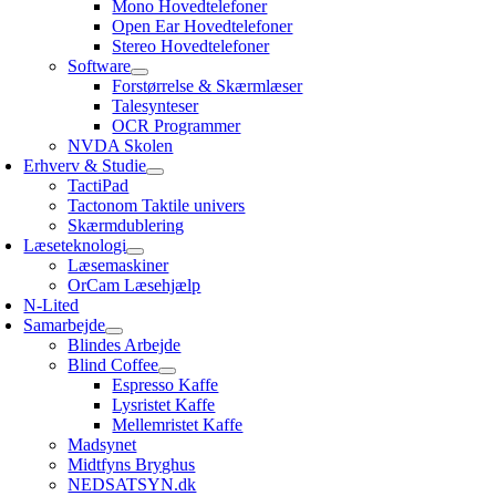
Mono Hovedtelefoner
Open Ear Hovedtelefoner
Stereo Hovedtelefoner
Software
Forstørrelse & Skærmlæser
Talesynteser
OCR Programmer
NVDA Skolen
Erhverv & Studie
TactiPad
Tactonom Taktile univers
Skærmdublering
Læseteknologi
Læsemaskiner
OrCam Læsehjælp
N-Lited
Samarbejde
Blindes Arbejde
Blind Coffee
Espresso Kaffe
Lysristet Kaffe
Mellemristet Kaffe
Madsynet
Midtfyns Bryghus
NEDSATSYN.dk