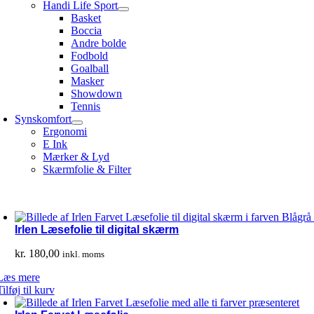
Handi Life Sport
Basket
Boccia
Andre bolde
Fodbold
Goalball
Masker
Showdown
Tennis
Synskomfort
Ergonomi
E Ink
Mærker & Lyd
Skærmfolie & Filter
Irlen Læsefolie til digital skærm
kr.
180,00
inkl. moms
Læs mere
Tilføj til kurv