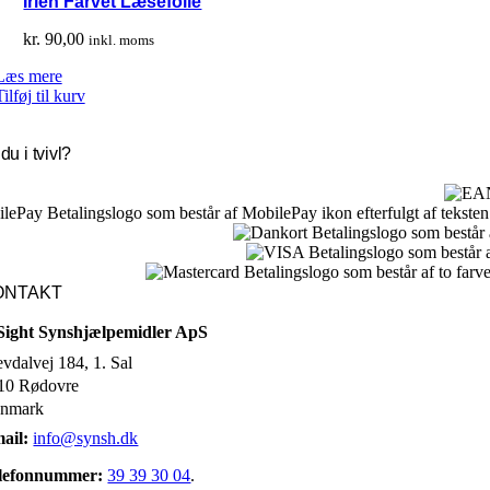
Irlen Farvet Læsefolie
kr.
90,00
inkl. moms
Læs mere
Tilføj til kurv
du i tvivl?
ONTAKT
Sight Synshjælpemidler ApS
evdalvej 184, 1. Sal
10 Rødovre
nmark
ail:
info@synsh.dk
lefonnummer:
39 39 30 04
.