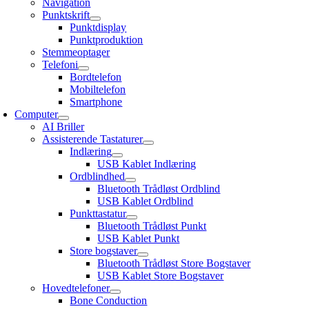
Navigation
Punktskrift
Punktdisplay
Punktproduktion
Stemmeoptager
Telefoni
Bordtelefon
Mobiltelefon
Smartphone
Computer
AI Briller
Assisterende Tastaturer
Indlæring
USB Kablet Indlæring
Ordblindhed
Bluetooth Trådløst Ordblind
USB Kablet Ordblind
Punkttastatur
Bluetooth Trådløst Punkt
USB Kablet Punkt
Store bogstaver
Bluetooth Trådløst Store Bogstaver
USB Kablet Store Bogstaver
Hovedtelefoner
Bone Conduction