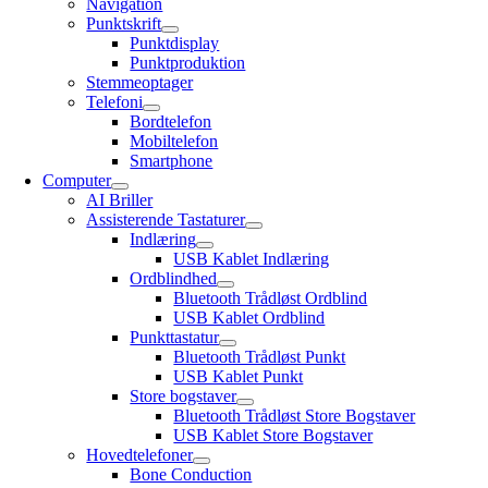
Navigation
Punktskrift
Punktdisplay
Punktproduktion
Stemmeoptager
Telefoni
Bordtelefon
Mobiltelefon
Smartphone
Computer
AI Briller
Assisterende Tastaturer
Indlæring
USB Kablet Indlæring
Ordblindhed
Bluetooth Trådløst Ordblind
USB Kablet Ordblind
Punkttastatur
Bluetooth Trådløst Punkt
USB Kablet Punkt
Store bogstaver
Bluetooth Trådløst Store Bogstaver
USB Kablet Store Bogstaver
Hovedtelefoner
Bone Conduction