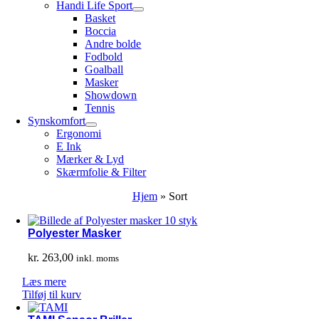
Handi Life Sport
Basket
Boccia
Andre bolde
Fodbold
Goalball
Masker
Showdown
Tennis
Synskomfort
Ergonomi
E Ink
Mærker & Lyd
Skærmfolie & Filter
Hjem
»
Sort
Polyester Masker
kr.
263,00
inkl. moms
Læs mere
Tilføj til kurv