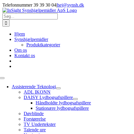
Skip
Telefonnummer 39 39 30 04
|
hej@synsh.dk
to
content
Søg
efter:
Hjem
Synshjælpemidler
Produktkategorier
Om os
Kontakt os
Toggle
Navigation
Assisterende Teknologi
ADL IKONN
DAISY Lydbogsafspillere
Håndholdte lydbogsafspillere
Stationære lydbogsafspillere
Døvblinde
Forstørrelse
TV Undertekster
Talende ure