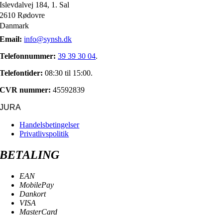
Islevdalvej 184, 1. Sal
2610 Rødovre
Danmark
Email:
info@synsh.dk
Telefonnummer:
39 39 30 04
.
Telefontider:
08:30 til 15:00.
CVR nummer:
45592839
JURA
Handelsbetingelser
Privatlivspolitik
BETALING
EAN
MobilePay
Dankort
VISA
MasterCard