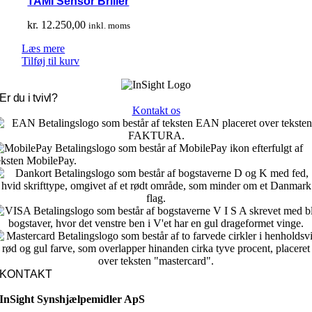
TAMI Sensor Briller
kr.
12.250,00
inkl. moms
Læs mere
Tilføj til kurv
Er du i tvivl?
Kontakt os
KONTAKT
InSight Synshjælpemidler ApS