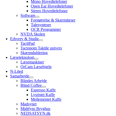
Mono Hovedtelefoner
Open Ear Hovedtelefoner
Stereo Hovedtelefoner
Software
Forstørrelse & Skærmlæser
Talesynteser
OCR Programmer
NVDA Skolen
Erhverv & Studie
TactiPad
Tactonom Taktile univers
Skærmdublering
Læseteknologi
Læsemaskiner
OrCam Læsehjælp
N-Lited
Samarbejde
Blindes Arbejde
Blind Coffee
Espresso Kaffe
Lysristet Kaffe
Mellemristet Kaffe
Madsynet
Midtfyns Bryghus
NEDSATSYN.dk