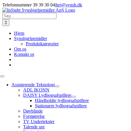
Skip
Telefonnummer 39 39 30 04
|
hej@synsh.dk
to
content
Søg
efter:
Hjem
Synshjælpemidler
Produktkategorier
Om os
Kontakt os
Toggle
Navigation
Assisterende Teknologi
ADL IKONN
DAISY Lydbogsafspillere
Håndholdte lydbogsafspillere
Stationære lydbogsafspillere
Døvblinde
Forstørrelse
TV Undertekster
Talende ure