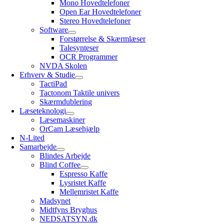
Mono Hovedtelefoner
Open Ear Hovedtelefoner
Stereo Hovedtelefoner
Software
Forstørrelse & Skærmlæser
Talesynteser
OCR Programmer
NVDA Skolen
Erhverv & Studie
TactiPad
Tactonom Taktile univers
Skærmdublering
Læseteknologi
Læsemaskiner
OrCam Læsehjælp
N-Lited
Samarbejde
Blindes Arbejde
Blind Coffee
Espresso Kaffe
Lysristet Kaffe
Mellemristet Kaffe
Madsynet
Midtfyns Bryghus
NEDSATSYN.dk