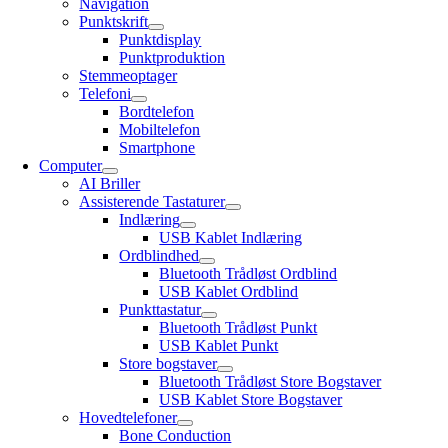
Navigation
Punktskrift
Punktdisplay
Punktproduktion
Stemmeoptager
Telefoni
Bordtelefon
Mobiltelefon
Smartphone
Computer
AI Briller
Assisterende Tastaturer
Indlæring
USB Kablet Indlæring
Ordblindhed
Bluetooth Trådløst Ordblind
USB Kablet Ordblind
Punkttastatur
Bluetooth Trådløst Punkt
USB Kablet Punkt
Store bogstaver
Bluetooth Trådløst Store Bogstaver
USB Kablet Store Bogstaver
Hovedtelefoner
Bone Conduction