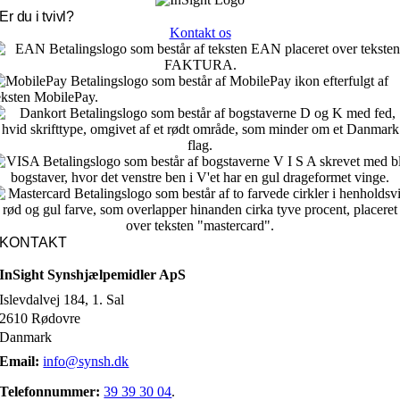
Er du i tvivl?
Kontakt os
KONTAKT
InSight Synshjælpemidler ApS
Islevdalvej 184, 1. Sal
2610 Rødovre
Danmark
Email:
info@synsh.dk
Telefonnummer:
39 39 30 04
.