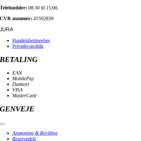
Telefontider:
08:30 til 15:00.
CVR nummer:
45592839
JURA
Handelsbetingelser
Privatlivspolitik
BETALING
EAN
MobilePay
Dankort
VISA
MasterCard
GENVEJE
Toggle
Navigation
Ansøgning & Bevilling
Reservedele