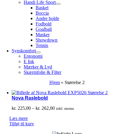
Handi Life Sport
Basket
Boccia
Andre bolde
Fodbold
Goalball
Masker
Showdown
Tennis
Synskomfort
Ergonomi
E Ink
Mærker & Lyd
Skærmfolie & Filter
Hjem
»
Størrelse 2
Nova Raslebold
Prisinterval:
kr.
225,00
–
kr.
262,00
inkl. moms
kr. 225,00
Læs mere
til
Tilføj til kurv
kr. 262,00