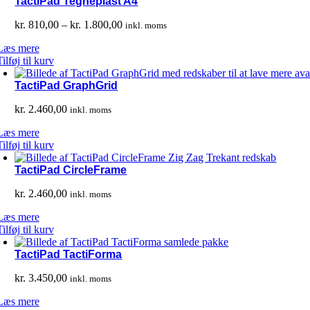
TactiPad Tegneplast A4
Prisinterval:
kr.
810,00
–
kr.
1.800,00
inkl. moms
kr. 810,00
Læs mere
til
Tilføj til kurv
kr. 1.800,00
TactiPad GraphGrid
kr.
2.460,00
inkl. moms
Læs mere
Tilføj til kurv
TactiPad CircleFrame
kr.
2.460,00
inkl. moms
Læs mere
Tilføj til kurv
TactiPad TactiForma
kr.
3.450,00
inkl. moms
Læs mere