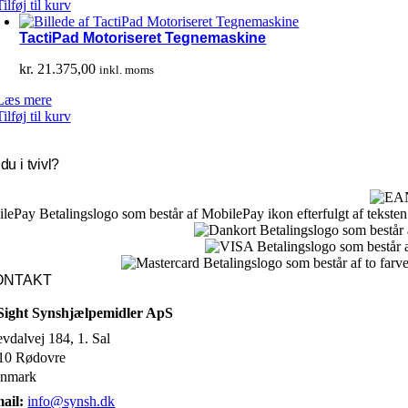
Tilføj til kurv
TactiPad Motoriseret Tegnemaskine
kr.
21.375,00
inkl. moms
Læs mere
Tilføj til kurv
du i tvivl?
ONTAKT
Sight Synshjælpemidler ApS
evdalvej 184, 1. Sal
10 Rødovre
nmark
ail:
info@synsh.dk