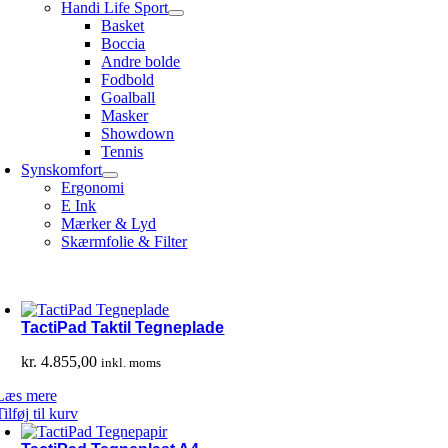
Handi Life Sport
Basket
Boccia
Andre bolde
Fodbold
Goalball
Masker
Showdown
Tennis
Synskomfort
Ergonomi
E Ink
Mærker & Lyd
Skærmfolie & Filter
TactiPad Taktil Tegneplade
kr.
4.855,00
inkl. moms
Læs mere
Tilføj til kurv