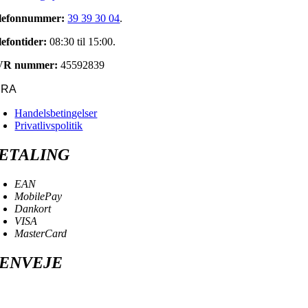
lefonnummer:
39 39 30 04
.
lefontider:
08:30 til 15:00.
VR nummer:
45592839
URA
Handelsbetingelser
Privatlivspolitik
ETALING
EAN
MobilePay
Dankort
VISA
MasterCard
ENVEJE
oggle