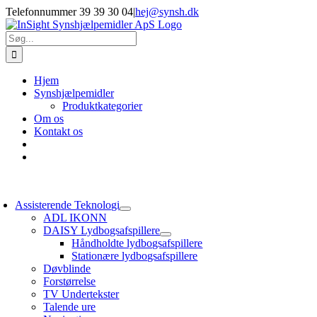
Skip
Telefonnummer 39 39 30 04
|
hej@synsh.dk
to
content
Søg
efter:
Hjem
Synshjælpemidler
Produktkategorier
Om os
Kontakt os
oggle
avigation
Assisterende Teknologi
ADL IKONN
DAISY Lydbogsafspillere
Håndholdte lydbogsafspillere
Stationære lydbogsafspillere
Døvblinde
Forstørrelse
TV Undertekster
Talende ure