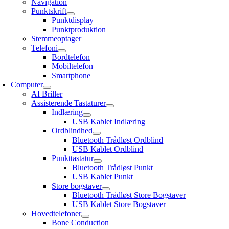
Navigation
Punktskrift
Punktdisplay
Punktproduktion
Stemmeoptager
Telefoni
Bordtelefon
Mobiltelefon
Smartphone
Computer
AI Briller
Assisterende Tastaturer
Indlæring
USB Kablet Indlæring
Ordblindhed
Bluetooth Trådløst Ordblind
USB Kablet Ordblind
Punkttastatur
Bluetooth Trådløst Punkt
USB Kablet Punkt
Store bogstaver
Bluetooth Trådløst Store Bogstaver
USB Kablet Store Bogstaver
Hovedtelefoner
Bone Conduction