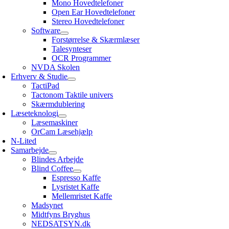
Mono Hovedtelefoner
Open Ear Hovedtelefoner
Stereo Hovedtelefoner
Software
Forstørrelse & Skærmlæser
Talesynteser
OCR Programmer
NVDA Skolen
Erhverv & Studie
TactiPad
Tactonom Taktile univers
Skærmdublering
Læseteknologi
Læsemaskiner
OrCam Læsehjælp
N-Lited
Samarbejde
Blindes Arbejde
Blind Coffee
Espresso Kaffe
Lysristet Kaffe
Mellemristet Kaffe
Madsynet
Midtfyns Bryghus
NEDSATSYN.dk