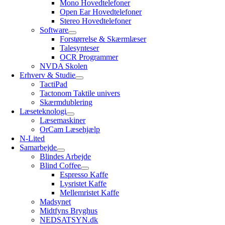
Mono Hovedtelefoner
Open Ear Hovedtelefoner
Stereo Hovedtelefoner
Software
Forstørrelse & Skærmlæser
Talesynteser
OCR Programmer
NVDA Skolen
Erhverv & Studie
TactiPad
Tactonom Taktile univers
Skærmdublering
Læseteknologi
Læsemaskiner
OrCam Læsehjælp
N-Lited
Samarbejde
Blindes Arbejde
Blind Coffee
Espresso Kaffe
Lysristet Kaffe
Mellemristet Kaffe
Madsynet
Midtfyns Bryghus
NEDSATSYN.dk