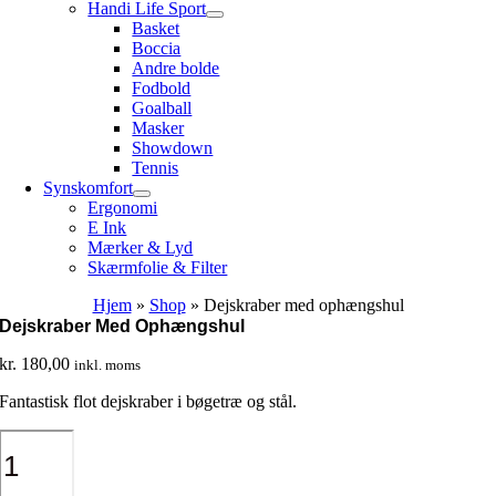
Handi Life Sport
Basket
Boccia
Andre bolde
Fodbold
Goalball
Masker
Showdown
Tennis
Synskomfort
Ergonomi
E Ink
Mærker & Lyd
Skærmfolie & Filter
Hjem
»
Shop
»
Dejskraber med ophængshul
Dejskraber Med Ophængshul
kr.
180,00
inkl. moms
Fantastisk flot dejskraber i bøgetræ og stål.
Dejskraber
med