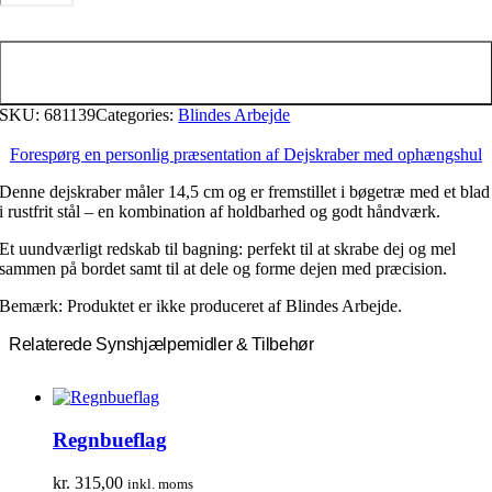
ophængshul
antal
Tilføj til kurv
SKU:
681139
Categories:
Blindes Arbejde
Forespørg en personlig præsentation af Dejskraber med ophængshul
Denne dejskraber måler 14,5 cm og er fremstillet i bøgetræ med et blad
i rustfrit stål – en kombination af holdbarhed og godt håndværk.
Et uundværligt redskab til bagning: perfekt til at skrabe dej og mel
sammen på bordet samt til at dele og forme dejen med præcision.
Bemærk: Produktet er ikke produceret af Blindes Arbejde.
Relaterede Synshjælpemidler & Tilbehør
Regnbueflag
kr.
315,00
inkl. moms