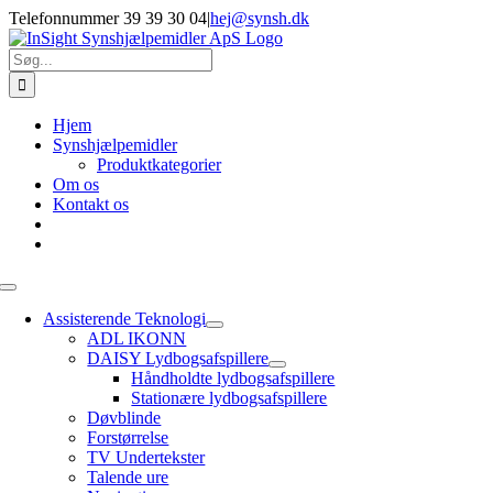
Skip
Telefonnummer 39 39 30 04
|
hej@synsh.dk
to
content
Søg
efter:
Hjem
Synshjælpemidler
Produktkategorier
Om os
Kontakt os
Toggle
Navigation
Assisterende Teknologi
ADL IKONN
DAISY Lydbogsafspillere
Håndholdte lydbogsafspillere
Stationære lydbogsafspillere
Døvblinde
Forstørrelse
TV Undertekster
Talende ure