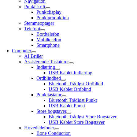
Navigation
Punktskrift
Punktdisplay
Punktproduktion
Stemmeoptager
Telefoni
Bordtelefon
Mobiltelefon
Smartphone
Computer
AI Briller
Assisterende Tastaturer
Indlæring
USB Kablet Indlæring
Ordblindhed
Bluetooth Trådløst Ordblind
USB Kablet Ordblind
Punkttastatur
Bluetooth Trådløst Punkt
USB Kablet Punkt
Store bogstaver
Bluetooth Trådløst Store Bogstaver
USB Kablet Store Bogstaver
Hovedtelefoner
Bone Conduction