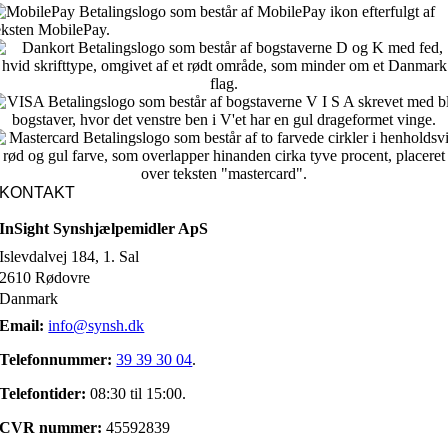
KONTAKT
InSight Synshjælpemidler ApS
Islevdalvej 184, 1. Sal
2610 Rødovre
Danmark
Email:
info@synsh.dk
Telefonnummer:
39 39 30 04
.
Telefontider:
08:30 til 15:00.
CVR nummer:
45592839