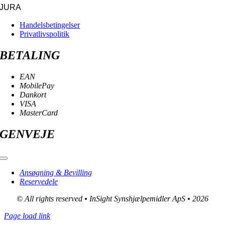
JURA
Handelsbetingelser
Privatlivspolitik
BETALING
EAN
MobilePay
Dankort
VISA
MasterCard
GENVEJE
Toggle
Navigation
Ansøgning & Bevilling
Reservedele
© All rights reserved • InSight Synshjælpemidler ApS • 2026
Page load link