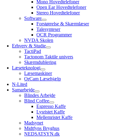
Mono Hovedtelefoner
Open Ear Hovedtelefoner
Stereo Hovedtelefoner
Software
Forstørrelse & Skærmlæser
Talesynteser
OCR Programmer
NVDA Skolen
Erhverv & Studie
TactiPad
Tactonom Taktile univers
Skærmdublering
Læseteknologi
Læsemaskiner
OrCam Læsehjælp
N-Lited
Samarbejde
Blindes Arbejde
Blind Coffee
Espresso Kaffe
Lysristet Kaffe
Mellemristet Kaffe
Madsynet
Midtfyns Bryghus
NEDSATSYN.dk