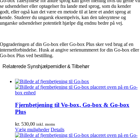
Go-box Talesyntese for andre sprog kan giver mening hvis du gerne vi
se udsendelser eller optagelser fra lande med sprog, som du kender
godt, eller også kan det være en metode til at lære et andet sprog at
kende. Studerer du ungarsk eksempelvis, kan den talesyntese og
ungarske udsendelser potentielt hjælpe dig endnu bedre på vej.
Opgraderingen af din Go-box eller Go-box Plus sker ved brug af en
internetforbindelse. Husk at angive serienummeret for din Go-box eller
Go-box Plus ved bestilling.
Relaterede Synshjælpemidler & Tilbehør
Fjernbetjening til Vo-box, Go-box & Go-box
Plus
kr.
530,00
inkl. moms
Dette
Vælg muligheder
Details
vare