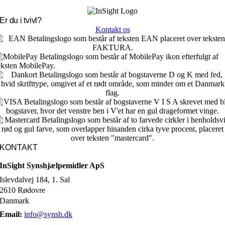
Er du i tvivl?
Kontakt os
KONTAKT
InSight Synshjælpemidler ApS
Islevdalvej 184, 1. Sal
2610 Rødovre
Danmark
Email:
info@synsh.dk