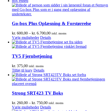
har
flere
varianter.
Mulighederne
kan
vælges
Go-box Plus Oplæsning & Forstørrelse
på
varesiden
Prisinterval:
kr.
600,00
–
kr.
6.700,00
inkl. moms
Dette
kr. 600,00
Vælg muligheder
Details
vare
til
har
kr. 6.700,00
flere
varianter.
TV5 Fjernbetjening
Mulighederne
kan
kr.
375,00
inkl. moms
vælges
Tilføj til kurv
Details
på
varesiden
Strong SRT423 TV Boks
Prisinterval:
kr.
260,00
–
kr.
750,00
inkl. moms
Dette
kr. 260,00
Vælg muligheder
Details