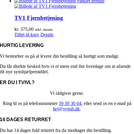
vare
til
har
kr. 750,00
flere
varianter.
TV1 Fjernbetjening
Mulighederne
kan
kr.
375,00
inkl. moms
vælges
Tilføj til kurv
Details
på
varesiden
HURTIG LEVERING
Vi bestræber os på at levere din bestilling så hurtigt som muligt.
Du får direkte besked hvis vi er mere end fire hverdage om at afsende
dit nye synshjælpemiddel.
ER DU I TVIVL?
Vi rådgiver gerne.
Ring til os på telefonnummer
39 39 30 04
, eller send os en e-mail på
hej@synsh.dk
.
14 DAGES RETURRET
Du har 14 dages fuld returret fra du modtager din bestilling.