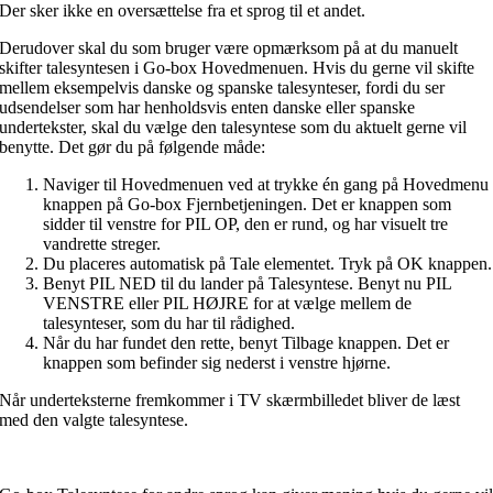
Der sker ikke en oversættelse fra et sprog til et andet.
Derudover skal du som bruger være opmærksom på at du manuelt
skifter talesyntesen i Go-box Hovedmenuen. Hvis du gerne vil skifte
mellem eksempelvis danske og spanske talesynteser, fordi du ser
udsendelser som har henholdsvis enten danske eller spanske
undertekster, skal du vælge den talesyntese som du aktuelt gerne vil
benytte. Det gør du på følgende måde:
Naviger til Hovedmenuen ved at trykke én gang på Hovedmenu
knappen på Go-box Fjernbetjeningen. Det er knappen som
sidder til venstre for PIL OP, den er rund, og har visuelt tre
vandrette streger.
Du placeres automatisk på Tale elementet. Tryk på OK knappen.
Benyt PIL NED til du lander på Talesyntese. Benyt nu PIL
VENSTRE eller PIL HØJRE for at vælge mellem de
talesynteser, som du har til rådighed.
Når du har fundet den rette, benyt Tilbage knappen. Det er
knappen som befinder sig nederst i venstre hjørne.
Når underteksterne fremkommer i TV skærmbilledet bliver de læst
med den valgte talesyntese.