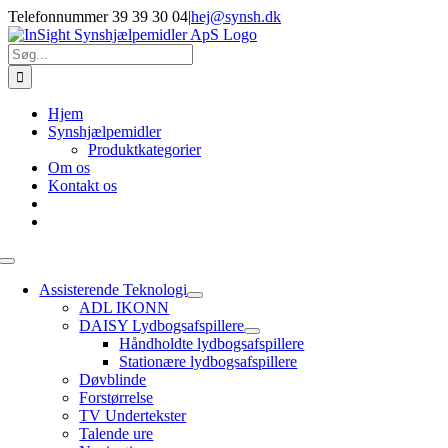
Skip
Telefonnummer 39 39 30 04
|
hej@synsh.dk
to
content
Søg
efter:
Hjem
Synshjælpemidler
Produktkategorier
Om os
Kontakt os
Toggle
Navigation
Assisterende Teknologi
ADL IKONN
DAISY Lydbogsafspillere
Håndholdte lydbogsafspillere
Stationære lydbogsafspillere
Døvblinde
Forstørrelse
TV Undertekster
Talende ure