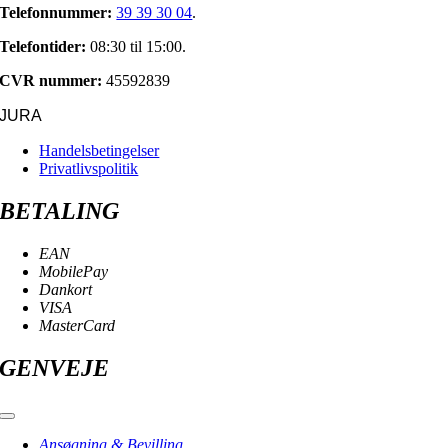
Telefonnummer:
39 39 30 04
.
Telefontider:
08:30 til 15:00.
CVR nummer:
45592839
JURA
Handelsbetingelser
Privatlivspolitik
BETALING
EAN
MobilePay
Dankort
VISA
MasterCard
GENVEJE
Toggle
Navigation
Ansøgning & Bevilling