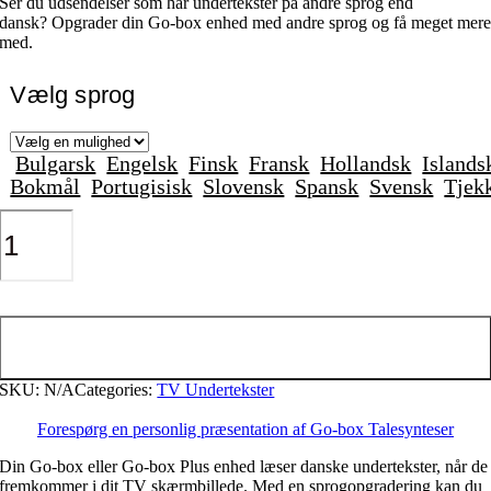
Ser du udsendelser som har undertekster på andre sprog end
dansk? Opgrader din Go-box enhed med andre sprog og få meget mer
med.
Vælg sprog
Bulgarsk
Engelsk
Finsk
Fransk
Hollandsk
Islands
Bokmål
Portugisisk
Slovensk
Spansk
Svensk
Tjek
Go-
box
Talesynteser
antal
Tilføj til kurv
SKU:
N/A
Categories:
TV Undertekster
Forespørg en personlig præsentation af Go-box Talesynteser
Din Go-box eller Go-box Plus enhed læser danske undertekster, når de
fremkommer i dit TV skærmbillede. Med en sprogopgradering kan du