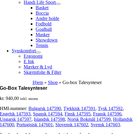
Handi Life Sport
Basket
Boccia
Andre bolde
Fodbold
Goalball
Masker
Showdown
Tennis
Synskomfort
Ergonomi
E Ink
Mærker & Lyd
Skærmfolie & Filter
Hjem
»
Shop
»
Go-box Talesynteser
Go-Box Talesynteser
kr.
940,00
inkl. moms
HMI-nummer:
Bulgarsk 147590
,
Tjekkisk 147591
,
Tysk 147592
,
Engelsk 147593
,
Spansk 147594
,
Finsk 147595
,
Fransk 147596
,
Ungarsk 147597
,
Islandsk 147598
,
Norsk Bokmål 147599
,
Hollandsk
147600
,
Portugisisk 147601
,
Slovensk 147602
,
Svensk 147603
.