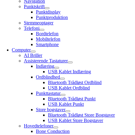
Navigation
Punktskrift
Punktdisplay
Punktproduktion
Stemmeoptager
Telefoni
Bordtelefon
Mobiltelefon
Smartphone
Computer
AI Briller
Assisterende Tastaturer
Indlæring
USB Kablet Indlæring
Ordblindhed
Bluetooth Trådløst Ordblind
USB Kablet Ordblind
Punkttastatur
Bluetooth Trådløst Punkt
USB Kablet Punkt
Store bogstaver
Bluetooth Trådløst Store Bogstaver
USB Kablet Store Bogstaver
Hovedtelefoner
Bone Conduction