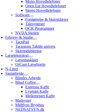
Mono Hovedtelefoner
Open Ear Hovedtelefoner
Stereo Hovedtelefoner
Software
Forstørrelse & Skærmlæser
Talesynteser
OCR Programmer
NVDA Skolen
Erhverv & Studie
TactiPad
Tactonom Taktile univers
Skærmdublering
Læseteknologi
Læsemaskiner
OrCam Læsehjælp
N-Lited
Samarbejde
Blindes Arbejde
Blind Coffee
Espresso Kaffe
Lysristet Kaffe
Mellemristet Kaffe
Madsynet
Midtfyns Bryghus
NEDSATSYN.dk