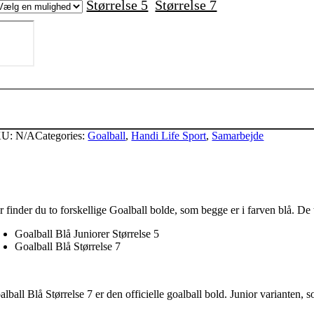
Størrelse 5
Størrelse 7
oalball
lå
old
ntal
KU:
N/A
Categories:
Goalball
,
Handi Life Sport
,
Samarbejde
 finder du to forskellige Goalball bolde, som begge er i farven blå. De t
Goalball Blå Juniorer Størrelse 5
Goalball Blå Størrelse 7
alball Blå Størrelse 7 er den officielle goalball bold. Junior variante