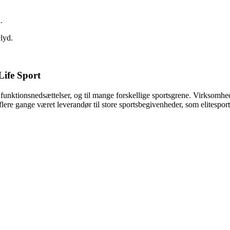
.
elyd.
ife Sport
e funktionsnedsættelser, og til mange forskellige sportsgrene. Virksomhe
 flere gange været leverandør til store sportsbegivenheder, som elitespor