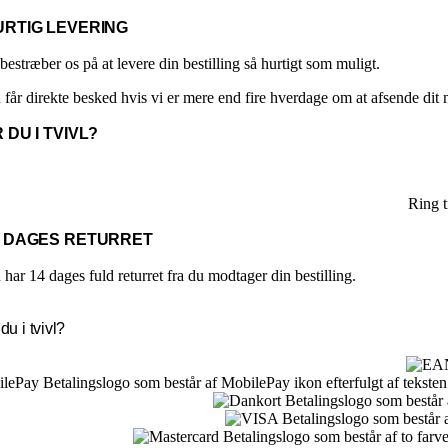
vælges
på
URTIG LEVERING
varesiden
bestræber os på at levere din bestilling så hurtigt som muligt.
 får direkte besked hvis vi er mere end fire hverdage om at afsende dit
 DU I TVIVL?
Ring 
4 DAGES RETURRET
har 14 dages fuld returret fra du modtager din bestilling.
du i tvivl?