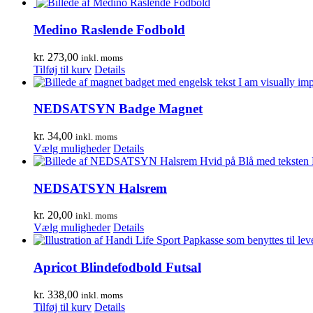
Medino Raslende Fodbold
kr.
273,00
inkl. moms
Tilføj til kurv
Details
NEDSATSYN Badge Magnet
kr.
34,00
inkl. moms
Dette
Vælg muligheder
Details
vare
har
flere
NEDSATSYN Halsrem
varianter.
Mulighederne
kr.
20,00
inkl. moms
kan
Dette
Vælg muligheder
Details
vælges
vare
på
har
varesiden
flere
Apricot Blindefodbold Futsal
varianter.
Mulighederne
kr.
338,00
inkl. moms
kan
Tilføj til kurv
Details