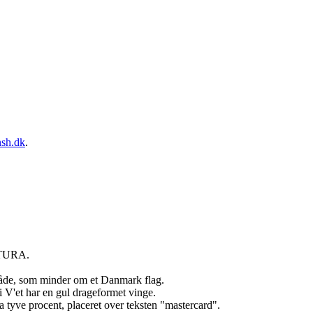
sh.dk
.