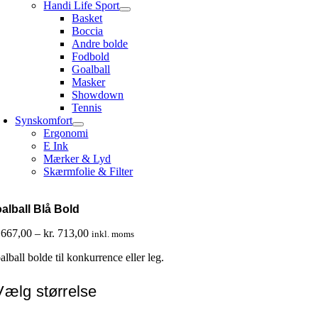
Handi Life Sport
Basket
Boccia
Andre bolde
Fodbold
Goalball
Masker
Showdown
Tennis
Synskomfort
Ergonomi
E Ink
Mærker & Lyd
Skærmfolie & Filter
alball Blå Bold
Prisinterval:
667,00
–
kr.
713,00
inkl. moms
kr. 667,00
lball bolde til konkurrence eller leg.
til
kr. 713,00
Vælg størrelse