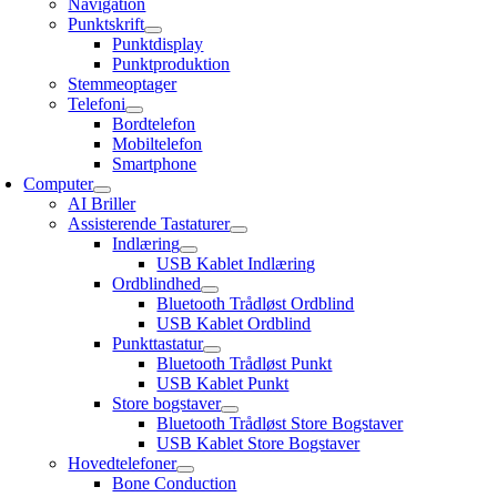
Navigation
Punktskrift
Punktdisplay
Punktproduktion
Stemmeoptager
Telefoni
Bordtelefon
Mobiltelefon
Smartphone
Computer
AI Briller
Assisterende Tastaturer
Indlæring
USB Kablet Indlæring
Ordblindhed
Bluetooth Trådløst Ordblind
USB Kablet Ordblind
Punkttastatur
Bluetooth Trådløst Punkt
USB Kablet Punkt
Store bogstaver
Bluetooth Trådløst Store Bogstaver
USB Kablet Store Bogstaver
Hovedtelefoner
Bone Conduction