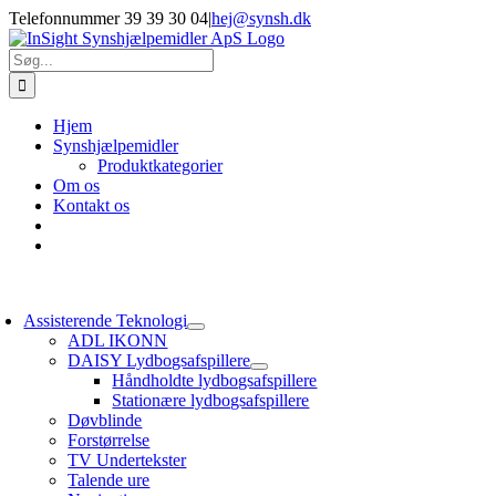
Skip
Telefonnummer 39 39 30 04
|
hej@synsh.dk
to
content
Søg
efter:
Hjem
Synshjælpemidler
Produktkategorier
Om os
Kontakt os
oggle
avigation
Assisterende Teknologi
ADL IKONN
DAISY Lydbogsafspillere
Håndholdte lydbogsafspillere
Stationære lydbogsafspillere
Døvblinde
Forstørrelse
TV Undertekster
Talende ure