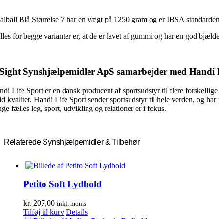
alball Blå Størrelse 7 har en vægt på 1250 gram og er IBSA standarden
lles for begge varianter er, at de er lavet af gummi og har en god bjæld
Sight Synshjælpemidler ApS samarbejder med Handi L
ndi Life Sport er en dansk producent af sportsudstyr til flere forskellig
id kvalitet. Handi Life Sport sender sportsudstyr til hele verden, og har
ge fælles leg, sport, udvikling og relationer er i fokus.
Relaterede Synshjælpemidler & Tilbehør
Petito Soft Lydbold
kr.
207,00
inkl. moms
Tilføj til kurv
Details