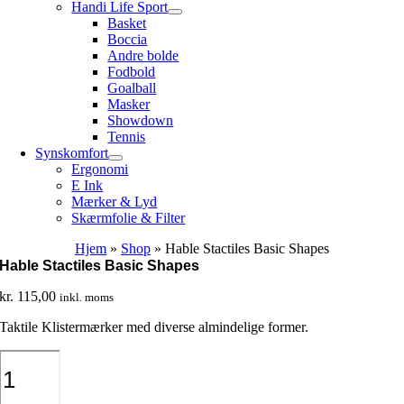
Handi Life Sport
Basket
Boccia
Andre bolde
Fodbold
Goalball
Masker
Showdown
Tennis
Synskomfort
Ergonomi
E Ink
Mærker & Lyd
Skærmfolie & Filter
Hjem
»
Shop
»
Hable Stactiles Basic Shapes
Hable Stactiles Basic Shapes
kr.
115,00
inkl. moms
Taktile Klistermærker med diverse almindelige former.
Hable
Stactiles