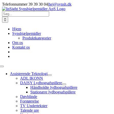
Skip
Telefonnummer 39 39 30 04
|
hej@synsh.dk
to
content
Søg
efter:
Hjem
Synshjælpemidler
Produktkategorier
Om os
Kontakt os
Toggle
Navigation
Assisterende Teknologi
ADL IKONN
DAISY Lydbogsafspillere
Håndholdte lydbogsafspillere
Stationære lydbogsafspillere
Døvblinde
Forstørrelse
TV Undertekster
Talende ure