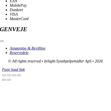
EAN
MobilePay
Dankort
VISA
MasterCard
GENVEJE
Toggle
Navigation
Ansøgning & Bevilling
Reservedele
© All rights reserved • InSight Synshjælpemidler ApS • 2026
Page load link
Go
to
Top