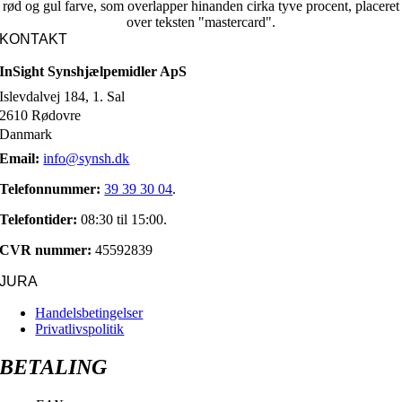
KONTAKT
InSight Synshjælpemidler ApS
Islevdalvej 184, 1. Sal
2610 Rødovre
Danmark
Email:
info@synsh.dk
Telefonnummer:
39 39 30 04
.
Telefontider:
08:30 til 15:00.
CVR nummer:
45592839
JURA
Handelsbetingelser
Privatlivspolitik
BETALING