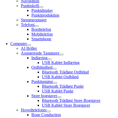
Navigation
Punktskrift
Punktdisplay
Punktproduktion
Stemmeoptager
Telefoni
Bordtelefon
Mobiltelefon
Smartphone
Computer
AI Briller
Assisterende Tastaturer
Indlæring
USB Kablet Indlæring
Ordblindhed
Bluetooth Trådløst Ordblind
USB Kablet Ordblind
Punkttastatur
Bluetooth Trådløst Punkt
USB Kablet Punkt
Store bogstaver
Bluetooth Trådløst Store Bogstaver
USB Kablet Store Bogstaver
Hovedtelefoner
Bone Conduction