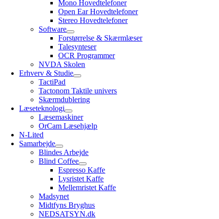
Mono Hovedtelefoner
Open Ear Hovedtelefoner
Stereo Hovedtelefoner
Software
Forstørrelse & Skærmlæser
Talesynteser
OCR Programmer
NVDA Skolen
Erhverv & Studie
TactiPad
Tactonom Taktile univers
Skærmdublering
Læseteknologi
Læsemaskiner
OrCam Læsehjælp
N-Lited
Samarbejde
Blindes Arbejde
Blind Coffee
Espresso Kaffe
Lysristet Kaffe
Mellemristet Kaffe
Madsynet
Midtfyns Bryghus
NEDSATSYN.dk