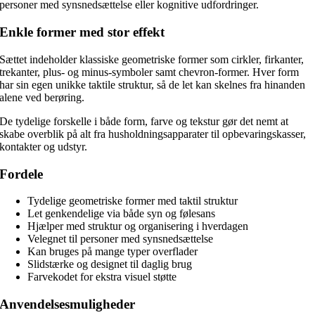
personer med synsnedsættelse eller kognitive udfordringer.
Enkle former med stor effekt
Sættet indeholder klassiske geometriske former som cirkler, firkanter,
trekanter, plus- og minus-symboler samt chevron-former. Hver form
har sin egen unikke taktile struktur, så de let kan skelnes fra hinanden
alene ved berøring.
De tydelige forskelle i både form, farve og tekstur gør det nemt at
skabe overblik på alt fra husholdningsapparater til opbevaringskasser,
kontakter og udstyr.
Fordele
Tydelige geometriske former med taktil struktur
Let genkendelige via både syn og følesans
Hjælper med struktur og organisering i hverdagen
Velegnet til personer med synsnedsættelse
Kan bruges på mange typer overflader
Slidstærke og designet til daglig brug
Farvekodet for ekstra visuel støtte
Anvendelsesmuligheder