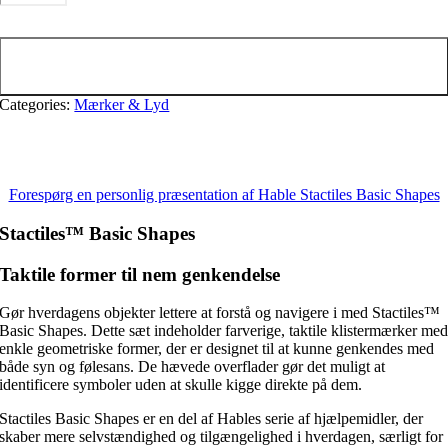
Basic
Shapes
Tilføj til kurv
antal
Categories:
Mærker & Lyd
Forespørg en personlig præsentation af Hable Stactiles Basic Shapes
Stactiles™ Basic Shapes
Taktile former til nem genkendelse
Gør hverdagens objekter lettere at forstå og navigere i med Stactiles™
Basic Shapes. Dette sæt indeholder farverige, taktile klistermærker me
enkle geometriske former, der er designet til at kunne genkendes med
både syn og følesans. De hævede overflader gør det muligt at
identificere symboler uden at skulle kigge direkte på dem.
Stactiles Basic Shapes er en del af Hables serie af hjælpemidler, der
skaber mere selvstændighed og tilgængelighed i hverdagen, særligt for