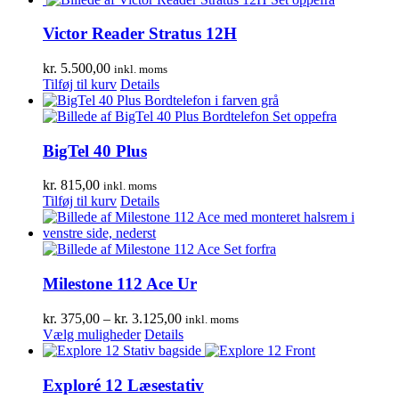
har
kr. 5.360,00
flere
Victor Reader Stratus 12H
varianter.
Mulighederne
kr.
5.500,00
inkl. moms
kan
Tilføj til kurv
Details
vælges
på
varesiden
BigTel 40 Plus
kr.
815,00
inkl. moms
Tilføj til kurv
Details
Milestone 112 Ace Ur
Prisinterval:
kr.
375,00
–
kr.
3.125,00
inkl. moms
Dette
kr. 375,00
Vælg muligheder
Details
vare
til
har
kr. 3.125,00
flere
Exploré 12 Læsestativ
varianter.