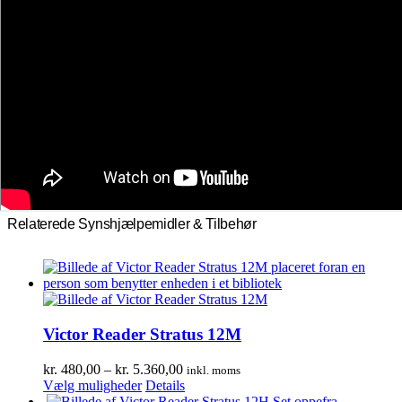
Relaterede Synshjælpemidler & Tilbehør
Victor Reader Stratus 12M
Prisinterval:
kr.
480,00
–
kr.
5.360,00
inkl. moms
Dette
kr. 480,00
Vælg muligheder
Details
vare
til