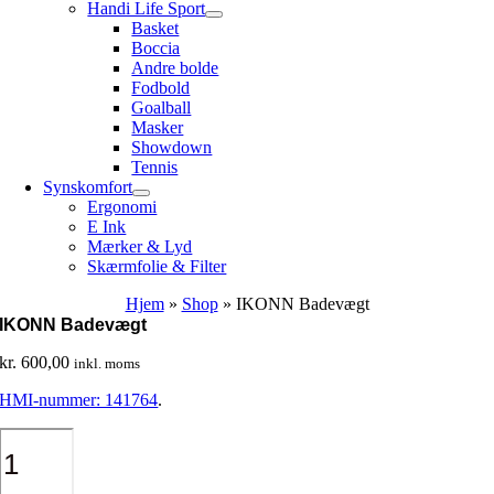
Handi Life Sport
Basket
Boccia
Andre bolde
Fodbold
Goalball
Masker
Showdown
Tennis
Synskomfort
Ergonomi
E Ink
Mærker & Lyd
Skærmfolie & Filter
Hjem
»
Shop
»
IKONN Badevægt
IKONN Badevægt
kr.
600,00
inkl. moms
HMI-nummer: 141764
.
IKONN
Badevægt