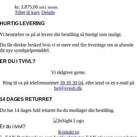
Mulighederne
kr.
3.875,00
inkl. moms
kan
Tilføj til kurv
Details
vælges
på
HURTIG LEVERING
varesiden
Vi bestræber os på at levere din bestilling så hurtigt som muligt.
Du får direkte besked hvis vi er mere end fire hverdage om at afsende
dit nye synshjælpemiddel.
ER DU I TVIVL?
Vi rådgiver gerne.
Ring til os på telefonnummer
39 39 30 04
, eller send os en e-mail på
hej@synsh.dk
.
14 DAGES RETURRET
Du har 14 dages fuld returret fra du modtager din bestilling.
Er du i tvivl?
Kontakt os