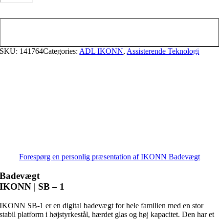
antal
Tilføj til kurv
SKU:
141764
Categories:
ADL IKONN
,
Assisterende Teknologi
Forespørg en personlig præsentation af IKONN Badevægt
Badevægt
IKONN | SB – 1
IKONN SB-1 er en digital badevægt for hele familien med en stor
stabil platform i højstyrkestål, hærdet glas og høj kapacitet. Den har et