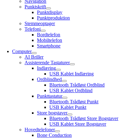
Navigation
Punktskrift
Punktdisplay
Punktproduktion
Stemmeoptager
Telefoni
Bordtelefon
Mobiltelefon
Smartphone
Computer
AI Briller
Assisterende Tastaturer
Indlæring
USB Kablet Indlæring
Ordblindhed
Bluetooth Trådløst Ordblind
USB Kablet Ordblind
Punkttastatur
Bluetooth Trådløst Punkt
USB Kablet Punkt
Store bogstaver
Bluetooth Trådløst Store Bogstaver
USB Kablet Store Bogstaver
Hovedtelefoner
Bone Conduction