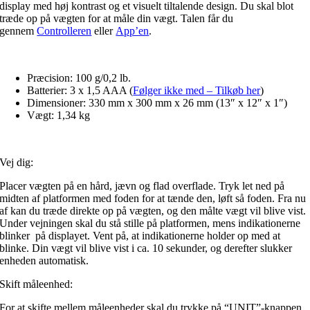
display med høj kontrast og et visuelt tiltalende design. Du skal blot
træde op på vægten for at måle din vægt. Talen får du
gennem
Controlleren
eller
App’en
.
Præcision:
100 g/0,2 lb.
Batterier:
3 x 1,5 AAA (
Følger ikke med – Tilkøb her
)
Dimensioner:
330 mm x 300 mm x 26 mm (13″ x 12″ x 1″)
Vægt:
1,34 kg
Vej dig:
Placer vægten på en hård, jævn og flad overflade. Tryk let ned på
midten af platformen med foden for at tænde den, løft så foden. Fra nu
af kan du træde direkte op på vægten, og den målte vægt vil blive vist.
Under vejningen skal du stå stille på platformen, mens indikationerne
blinker på displayet. Vent på, at indikationerne holder op med at
blinke. Din vægt vil blive vist i ca. 10 sekunder, og derefter slukker
enheden automatisk.
Skift måleenhed:
For at skifte mellem måleenheder skal du trykke på “UNIT”-knappen