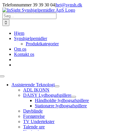
Skip
Telefonnummer 39 39 30 04
|
hej@synsh.dk
to
content
Søg
efter:
Hjem
Synshjælpemidler
Produktkategorier
Om os
Kontakt os
Toggle
Navigation
Assisterende Teknologi
ADL IKONN
DAISY Lydbogsafspillere
Håndholdte lydbogsafspillere
Stationære lydbogsafspillere
Døvblinde
Forstørrelse
TV Undertekster
Talende ure