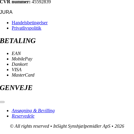
CVR nummer:
45592839
JURA
Handelsbetingelser
Privatlivspolitik
BETALING
EAN
MobilePay
Dankort
VISA
MasterCard
GENVEJE
Toggle
Navigation
Ansøgning & Bevilling
Reservedele
© All rights reserved • InSight Synshjælpemidler ApS • 2026