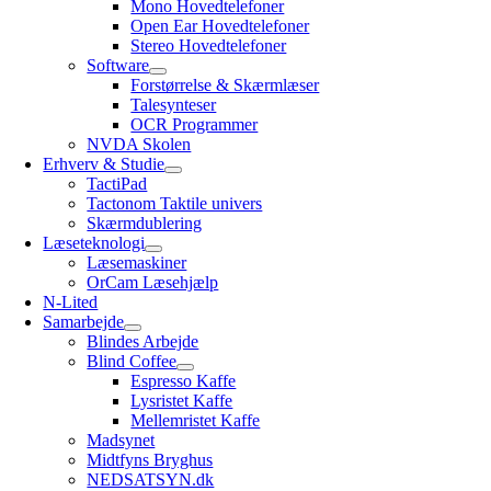
Mono Hovedtelefoner
Open Ear Hovedtelefoner
Stereo Hovedtelefoner
Software
Forstørrelse & Skærmlæser
Talesynteser
OCR Programmer
NVDA Skolen
Erhverv & Studie
TactiPad
Tactonom Taktile univers
Skærmdublering
Læseteknologi
Læsemaskiner
OrCam Læsehjælp
N-Lited
Samarbejde
Blindes Arbejde
Blind Coffee
Espresso Kaffe
Lysristet Kaffe
Mellemristet Kaffe
Madsynet
Midtfyns Bryghus
NEDSATSYN.dk