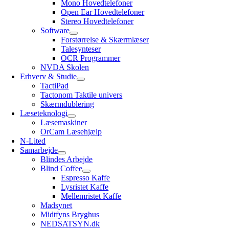
Mono Hovedtelefoner
Open Ear Hovedtelefoner
Stereo Hovedtelefoner
Software
Forstørrelse & Skærmlæser
Talesynteser
OCR Programmer
NVDA Skolen
Erhverv & Studie
TactiPad
Tactonom Taktile univers
Skærmdublering
Læseteknologi
Læsemaskiner
OrCam Læsehjælp
N-Lited
Samarbejde
Blindes Arbejde
Blind Coffee
Espresso Kaffe
Lysristet Kaffe
Mellemristet Kaffe
Madsynet
Midtfyns Bryghus
NEDSATSYN.dk