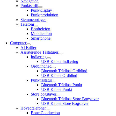
Navigation
Punktskrift
Punktdisplay
Punktproduktion
Stemmeoptager
Telefoni
Bordtelefon
Mobiltelefon
Smartphone
Computer
AI Briller
Assisterende Tastaturer
Indlæring
USB Kablet Indlæring
Ordblindhed
Bluetooth Trådløst Ordblind
USB Kablet Ordblind
Punkttastatur
Bluetooth Trådløst Punkt
USB Kablet Punkt
Store bogstaver
Bluetooth Trådløst Store Bogstaver
USB Kablet Store Bogstaver
Hovedtelefoner
Bone Conduction