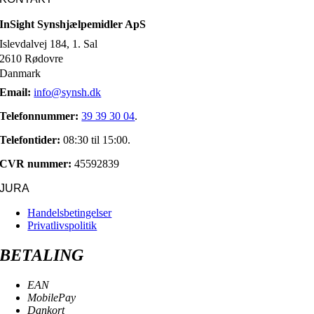
InSight Synshjælpemidler ApS
Islevdalvej 184, 1. Sal
2610 Rødovre
Danmark
Email:
info@synsh.dk
Telefonnummer:
39 39 30 04
.
Telefontider:
08:30 til 15:00.
CVR nummer:
45592839
JURA
Handelsbetingelser
Privatlivspolitik
BETALING
EAN
MobilePay
Dankort