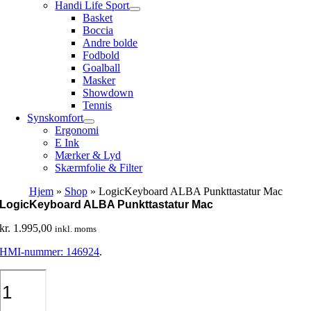
Handi Life Sport
Basket
Boccia
Andre bolde
Fodbold
Goalball
Masker
Showdown
Tennis
Synskomfort
Ergonomi
E Ink
Mærker & Lyd
Skærmfolie & Filter
Hjem
»
Shop
»
LogicKeyboard ALBA Punkttastatur Mac
LogicKeyboard ALBA Punkttastatur Mac
kr.
1.995,00
inkl. moms
HMI-nummer: 146924
.
LogicKeyboard
ALBA