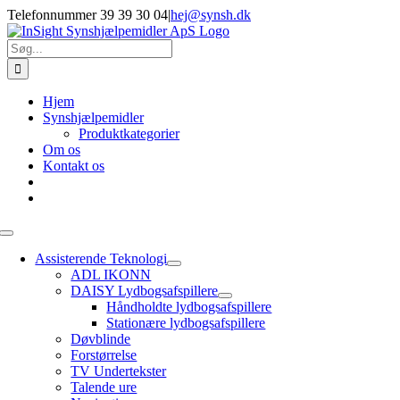
Skip
Telefonnummer 39 39 30 04
|
hej@synsh.dk
to
content
Søg
efter:
Hjem
Synshjælpemidler
Produktkategorier
Om os
Kontakt os
Toggle
Navigation
Assisterende Teknologi
ADL IKONN
DAISY Lydbogsafspillere
Håndholdte lydbogsafspillere
Stationære lydbogsafspillere
Døvblinde
Forstørrelse
TV Undertekster
Talende ure