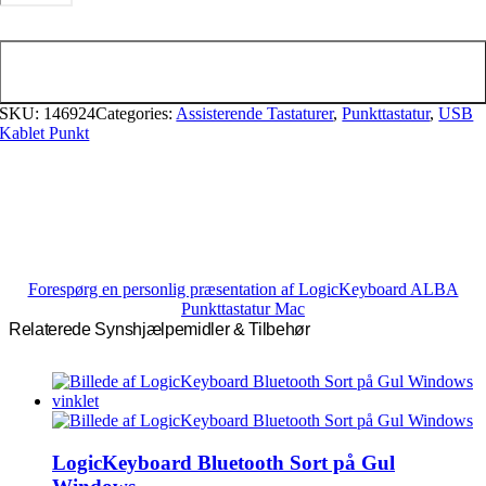
Punkttastatur
Mac
Tilføj til kurv
antal
SKU:
146924
Categories:
Assisterende Tastaturer
,
Punkttastatur
,
USB
Kablet Punkt
Forespørg en personlig præsentation af LogicKeyboard ALBA
Punkttastatur Mac
Relaterede Synshjælpemidler & Tilbehør
LogicKeyboard Bluetooth Sort på Gul