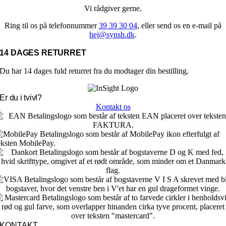
Vi rådgiver gerne.
Ring til os på telefonnummer
39 39 30 04
, eller send os en e-mail på
hej@synsh.dk
.
14 DAGES RETURRET
Du har 14 dages fuld returret fra du modtager din bestilling.
Er du i tvivl?
Kontakt os
KONTAKT