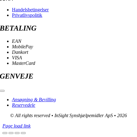
Handelsbetingelser
Privatlivspolitik
BETALING
EAN
MobilePay
Dankort
VISA
MasterCard
GENVEJE
Toggle
Navigation
Ansøgning & Bevilling
Reservedele
© All rights reserved • InSight Synshjælpemidler ApS • 2026
Page load link