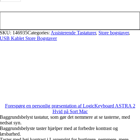
2
Hvid
Tilføj til kurv
på
Sort
SKU:
146935
Categories:
Assisterende Tastaturer
,
Store bogstaver
,
USB Kablet Store Bogstaver
Mac
antal
Forespørg en personlig præsentation af LogicKeyboard ASTRA 2
Hvid på Sort Mac
Baggrundsbelyst tastatur, som gør det nemmere at se tasterne, med
nedsat syn.
Baggrundsbelyste taster hjælper med at forbedre kontrast og
læsbarhed.
Taster med høj kontrast i Largeprint for hurtigere, nemmere, mere