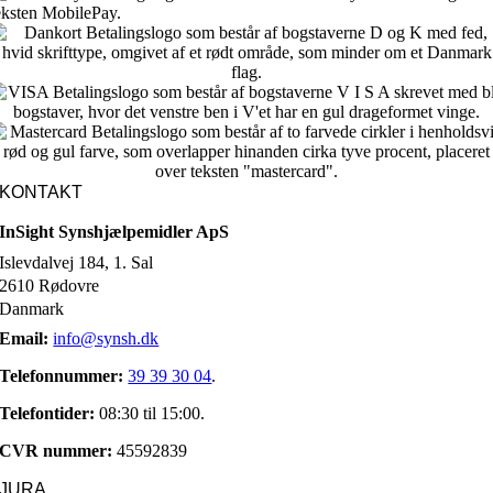
KONTAKT
InSight Synshjælpemidler ApS
Islevdalvej 184, 1. Sal
2610 Rødovre
Danmark
Email:
info@synsh.dk
Telefonnummer:
39 39 30 04
.
Telefontider:
08:30 til 15:00.
CVR nummer:
45592839
JURA