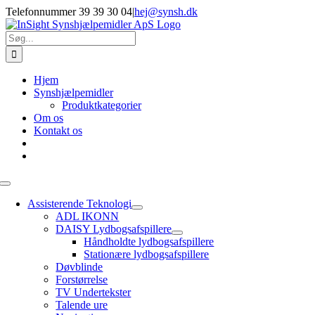
Skip
Telefonnummer 39 39 30 04
|
hej@synsh.dk
to
content
Søg
efter:
Hjem
Synshjælpemidler
Produktkategorier
Om os
Kontakt os
Toggle
Navigation
Assisterende Teknologi
ADL IKONN
DAISY Lydbogsafspillere
Håndholdte lydbogsafspillere
Stationære lydbogsafspillere
Døvblinde
Forstørrelse
TV Undertekster
Talende ure