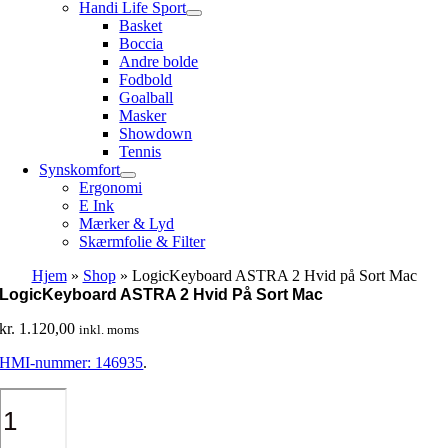
Handi Life Sport
Basket
Boccia
Andre bolde
Fodbold
Goalball
Masker
Showdown
Tennis
Synskomfort
Ergonomi
E Ink
Mærker & Lyd
Skærmfolie & Filter
Hjem
»
Shop
»
LogicKeyboard ASTRA 2 Hvid på Sort Mac
LogicKeyboard ASTRA 2 Hvid På Sort Mac
kr.
1.120,00
inkl. moms
HMI-nummer: 146935
.
LogicKeyboard
ASTRA