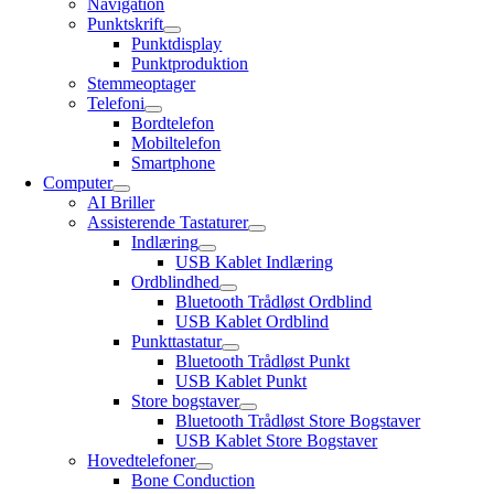
Navigation
Punktskrift
Punktdisplay
Punktproduktion
Stemmeoptager
Telefoni
Bordtelefon
Mobiltelefon
Smartphone
Computer
AI Briller
Assisterende Tastaturer
Indlæring
USB Kablet Indlæring
Ordblindhed
Bluetooth Trådløst Ordblind
USB Kablet Ordblind
Punkttastatur
Bluetooth Trådløst Punkt
USB Kablet Punkt
Store bogstaver
Bluetooth Trådløst Store Bogstaver
USB Kablet Store Bogstaver
Hovedtelefoner
Bone Conduction