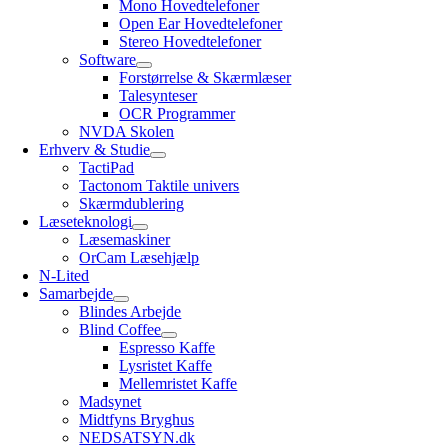
Mono Hovedtelefoner
Open Ear Hovedtelefoner
Stereo Hovedtelefoner
Software
Forstørrelse & Skærmlæser
Talesynteser
OCR Programmer
NVDA Skolen
Erhverv & Studie
TactiPad
Tactonom Taktile univers
Skærmdublering
Læseteknologi
Læsemaskiner
OrCam Læsehjælp
N-Lited
Samarbejde
Blindes Arbejde
Blind Coffee
Espresso Kaffe
Lysristet Kaffe
Mellemristet Kaffe
Madsynet
Midtfyns Bryghus
NEDSATSYN.dk