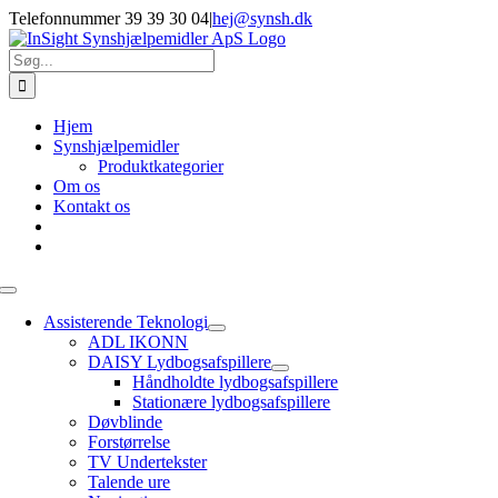
Skip
Telefonnummer 39 39 30 04
|
hej@synsh.dk
to
content
Søg
efter:
Hjem
Synshjælpemidler
Produktkategorier
Om os
Kontakt os
Toggle
Navigation
Assisterende Teknologi
ADL IKONN
DAISY Lydbogsafspillere
Håndholdte lydbogsafspillere
Stationære lydbogsafspillere
Døvblinde
Forstørrelse
TV Undertekster
Talende ure