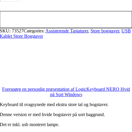
Hvid
på
Tilføj til kurv
Sort
Windows
SKU:
73527
Categories:
Assisterende Tastaturer
,
Store bogstaver
,
USB
Kablet Store Bogstaver
antal
Forespørg en personlig præsentation af LogicKeyboard NERO Hvid
på Sort Windows
Keyboard til svagsynede med ekstra store tal og bogstaver.
Denne version er med hvide bogstaver på sort baggrund.
Det er inkl. usb monteret lampe.