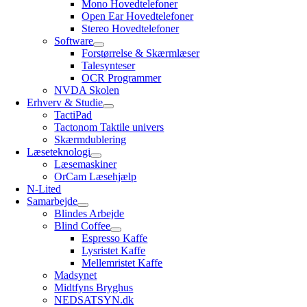
Mono Hovedtelefoner
Open Ear Hovedtelefoner
Stereo Hovedtelefoner
Software
Forstørrelse & Skærmlæser
Talesynteser
OCR Programmer
NVDA Skolen
Erhverv & Studie
TactiPad
Tactonom Taktile univers
Skærmdublering
Læseteknologi
Læsemaskiner
OrCam Læsehjælp
N-Lited
Samarbejde
Blindes Arbejde
Blind Coffee
Espresso Kaffe
Lysristet Kaffe
Mellemristet Kaffe
Madsynet
Midtfyns Bryghus
NEDSATSYN.dk