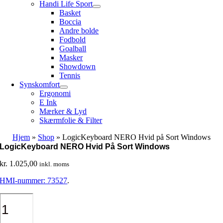
Handi Life Sport
Basket
Boccia
Andre bolde
Fodbold
Goalball
Masker
Showdown
Tennis
Synskomfort
Ergonomi
E Ink
Mærker & Lyd
Skærmfolie & Filter
Hjem
»
Shop
»
LogicKeyboard NERO Hvid på Sort Windows
LogicKeyboard NERO Hvid På Sort Windows
kr.
1.025,00
inkl. moms
HMI-nummer: 73527
.
LogicKeyboard
NERO