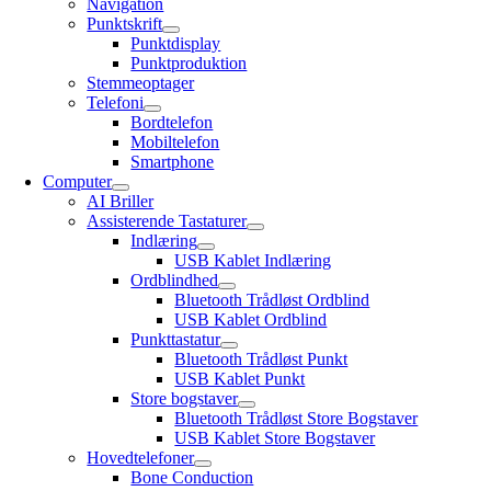
Navigation
Punktskrift
Punktdisplay
Punktproduktion
Stemmeoptager
Telefoni
Bordtelefon
Mobiltelefon
Smartphone
Computer
AI Briller
Assisterende Tastaturer
Indlæring
USB Kablet Indlæring
Ordblindhed
Bluetooth Trådløst Ordblind
USB Kablet Ordblind
Punkttastatur
Bluetooth Trådløst Punkt
USB Kablet Punkt
Store bogstaver
Bluetooth Trådløst Store Bogstaver
USB Kablet Store Bogstaver
Hovedtelefoner
Bone Conduction