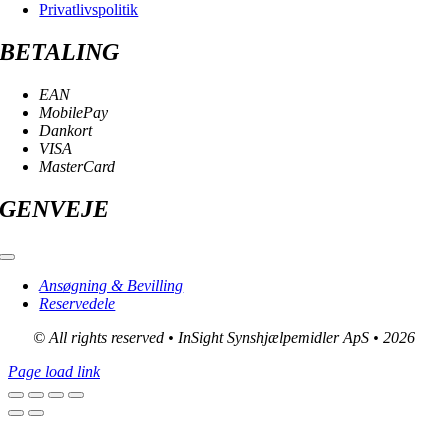
Privatlivspolitik
BETALING
EAN
MobilePay
Dankort
VISA
MasterCard
GENVEJE
Toggle
Navigation
Ansøgning & Bevilling
Reservedele
© All rights reserved • InSight Synshjælpemidler ApS • 2026
Page load link
Go
to