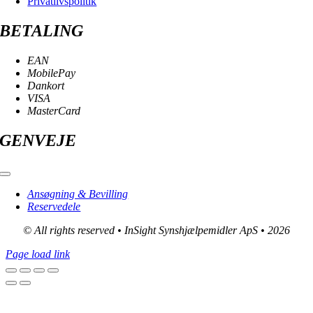
Privatlivspolitik
BETALING
EAN
MobilePay
Dankort
VISA
MasterCard
GENVEJE
Toggle
Navigation
Ansøgning & Bevilling
Reservedele
© All rights reserved • InSight Synshjælpemidler ApS • 2026
Page load link
Go
to