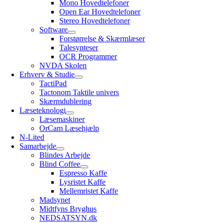
Mono Hovedtelefoner
Open Ear Hovedtelefoner
Stereo Hovedtelefoner
Software
Forstørrelse & Skærmlæser
Talesynteser
OCR Programmer
NVDA Skolen
Erhverv & Studie
TactiPad
Tactonom Taktile univers
Skærmdublering
Læseteknologi
Læsemaskiner
OrCam Læsehjælp
N-Lited
Samarbejde
Blindes Arbejde
Blind Coffee
Espresso Kaffe
Lysristet Kaffe
Mellemristet Kaffe
Madsynet
Midtfyns Bryghus
NEDSATSYN.dk