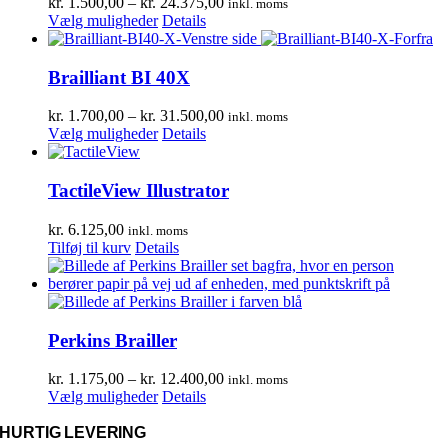
Prisinterval:
kr.
1.500,00
–
kr.
24.375,00
inkl. moms
Dette
kr. 1.500,00
Vælg muligheder
Details
vare
til
har
kr. 24.375,00
flere
Brailliant BI 40X
varianter.
Mulighederne
Prisinterval:
kr.
1.700,00
–
kr.
31.500,00
inkl. moms
kan
Dette
kr. 1.700,00
Vælg muligheder
Details
vælges
vare
til
på
har
kr. 31.500,00
varesiden
flere
TactileView Illustrator
varianter.
Mulighederne
kr.
6.125,00
inkl. moms
kan
Tilføj til kurv
Details
vælges
på
varesiden
Perkins Brailler
Prisinterval:
kr.
1.175,00
–
kr.
12.400,00
inkl. moms
Dette
kr. 1.175,00
Vælg muligheder
Details
vare
til
har
kr. 12.400,00
HURTIG LEVERING