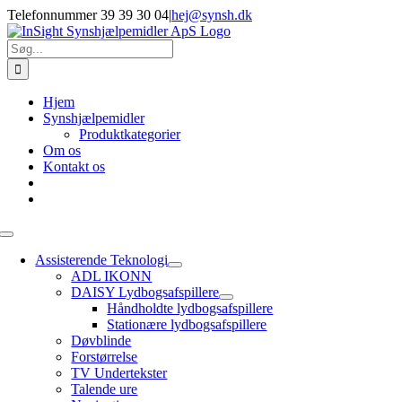
Skip
Telefonnummer 39 39 30 04
|
hej@synsh.dk
to
content
Søg
efter:
Hjem
Synshjælpemidler
Produktkategorier
Om os
Kontakt os
Toggle
Navigation
Assisterende Teknologi
ADL IKONN
DAISY Lydbogsafspillere
Håndholdte lydbogsafspillere
Stationære lydbogsafspillere
Døvblinde
Forstørrelse
TV Undertekster
Talende ure