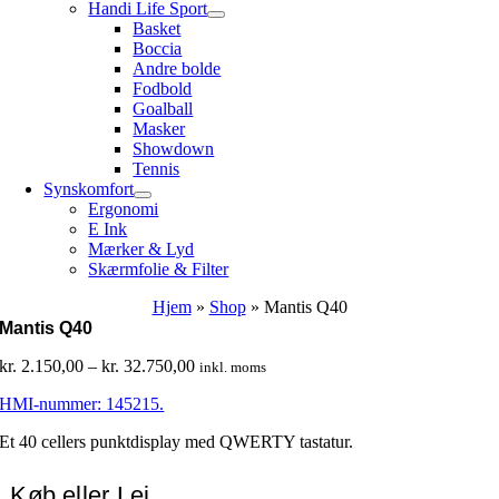
Handi Life Sport
Basket
Boccia
Andre bolde
Fodbold
Goalball
Masker
Showdown
Tennis
Synskomfort
Ergonomi
E Ink
Mærker & Lyd
Skærmfolie & Filter
Hjem
»
Shop
»
Mantis Q40
Mantis Q40
Prisinterval:
kr.
2.150,00
–
kr.
32.750,00
inkl. moms
kr. 2.150,00
HMI-nummer: 145215.
til
kr. 32.750,00
Et 40 cellers punktdisplay med QWERTY tastatur.
Køb eller Lej