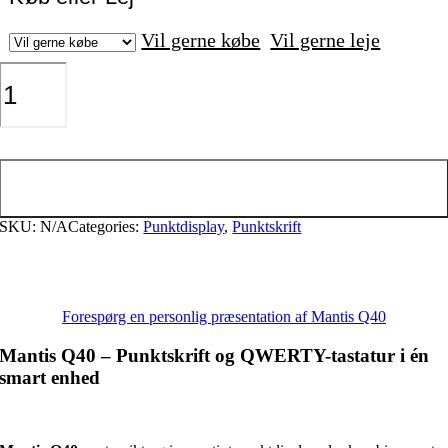
Vil gerne købe
Vil gerne leje
Mantis
Q40
antal
Tilføj til kurv
SKU:
N/A
Categories:
Punktdisplay
,
Punktskrift
Forespørg en personlig præsentation af Mantis Q40
Mantis Q40 – Punktskrift og QWERTY-tastatur i én
smart enhed