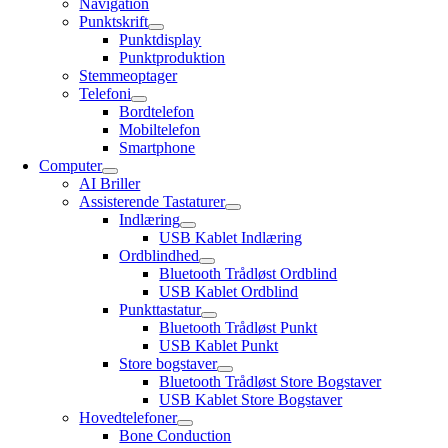
Navigation
Punktskrift
Punktdisplay
Punktproduktion
Stemmeoptager
Telefoni
Bordtelefon
Mobiltelefon
Smartphone
Computer
AI Briller
Assisterende Tastaturer
Indlæring
USB Kablet Indlæring
Ordblindhed
Bluetooth Trådløst Ordblind
USB Kablet Ordblind
Punkttastatur
Bluetooth Trådløst Punkt
USB Kablet Punkt
Store bogstaver
Bluetooth Trådløst Store Bogstaver
USB Kablet Store Bogstaver
Hovedtelefoner
Bone Conduction