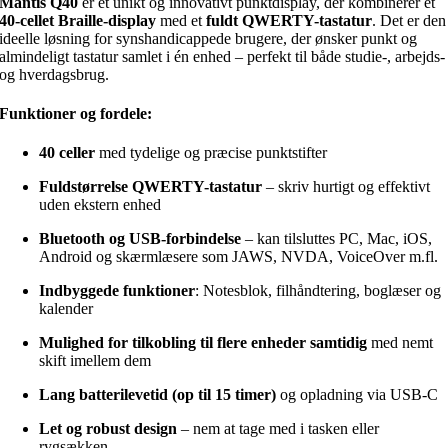
Mantis Q40
er et unikt og innovativt punktdisplay, der kombinerer et
40-cellet Braille-display
med et
fuldt QWERTY-tastatur
. Det er den
ideelle løsning for synshandicappede brugere, der ønsker punkt og
almindeligt tastatur samlet i én enhed – perfekt til både studie-, arbejds-
og hverdagsbrug.
Funktioner og fordele:
40 celler
med tydelige og præcise punktstifter
Fuldstørrelse QWERTY-tastatur
– skriv hurtigt og effektivt
uden ekstern enhed
Bluetooth og USB-forbindelse
– kan tilsluttes PC, Mac, iOS,
Android og skærmlæsere som JAWS, NVDA, VoiceOver m.fl.
Indbyggede funktioner
: Notesblok, filhåndtering, boglæser og
kalender
Mulighed for tilkobling til flere enheder samtidig
med nemt
skift imellem dem
Lang batterilevetid (op til 15 timer)
og opladning via USB-C
Let og robust design
– nem at tage med i tasken eller
rygsækken