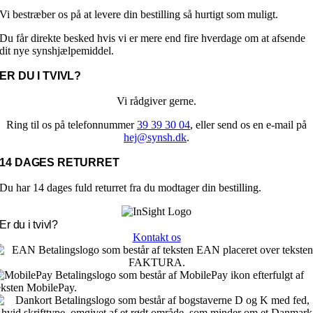
flere
varianter.
Vi bestræber os på at levere din bestilling så hurtigt som muligt.
Mulighederne
Du får direkte besked hvis vi er mere end fire hverdage om at afsende
kan
dit nye synshjælpemiddel.
vælges
på
ER DU I TVIVL?
varesiden
Vi rådgiver gerne.
Ring til os på telefonnummer
39 39 30 04
, eller send os en e-mail på
hej@synsh.dk
.
14 DAGES RETURRET
Du har 14 dages fuld returret fra du modtager din bestilling.
Er du i tvivl?
Kontakt os