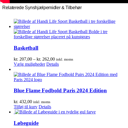
Relaterede Synshjælpemidler & Tilbehør
Basketball
Prisinterval:
kr.
207,00
–
kr.
262,00
inkl. moms
Dette
kr. 207,00
Vælg muligheder
Details
vare
til
har
kr. 262,00
flere
varianter.
Mulighederne
Blue Flame Fodbold Paris 2024 Edition
kan
vælges
kr.
432,00
inkl. moms
på
Tilføj til kurv
Details
varesiden
Løbeguide