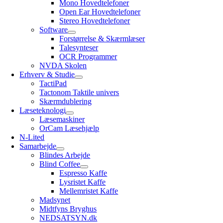
Mono Hovedtelefoner
Open Ear Hovedtelefoner
Stereo Hovedtelefoner
Software
Forstørrelse & Skærmlæser
Talesynteser
OCR Programmer
NVDA Skolen
Erhverv & Studie
TactiPad
Tactonom Taktile univers
Skærmdublering
Læseteknologi
Læsemaskiner
OrCam Læsehjælp
N-Lited
Samarbejde
Blindes Arbejde
Blind Coffee
Espresso Kaffe
Lysristet Kaffe
Mellemristet Kaffe
Madsynet
Midtfyns Bryghus
NEDSATSYN.dk