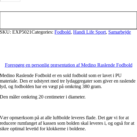
Fodbold
antal
Tilføj til kurv
SKU:
EXP5021
Categories:
Fodbold
,
Handi Life Sport
,
Samarbejde
Forespørg en personlig præsentation af Medino Raslende Fodbold
Medino Raslende Fodbold er en sold fodbold som er lavet i PU
materiale. Den er udstyret med tre lydaggregater som giver en raslende
lyd, og fodbolden har en vægt på omkring 380 gram.
Den måler omkring 20 centimeter i diameter.
Vær opmærksom på at alle luftbolde leveres flade. Det gør vi for at
reducere rumfanget af kassen som bolden skal leveres i, og også for at
sikre optimal levetid for klokkerne i boldene.