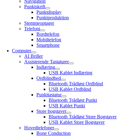
Navigation
Punktskrift
Punktdisplay
Punktproduktion
Stemmeoptager
Telefoni
Bordtelefon
Mobiltelefon
Smartphone
Computer
AI Briller
Assisterende Tastaturer
Indlæring
USB Kablet Indlæring
Ordblindhed
Bluetooth Trådløst Ordblind
USB Kablet Ordblind
Punkttastatur
Bluetooth Trådløst Punkt
USB Kablet Punkt
Store bogstaver
Bluetooth Trådløst Store Bogstaver
USB Kablet Store Bogstaver
Hovedtelefoner
Bone Conduction