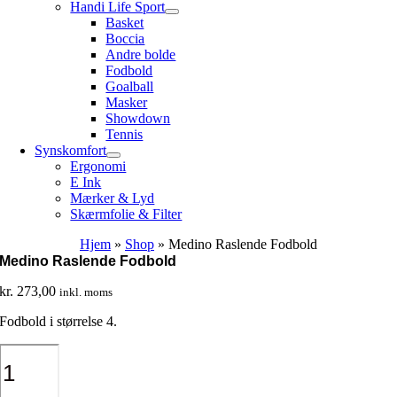
Handi Life Sport
Basket
Boccia
Andre bolde
Fodbold
Goalball
Masker
Showdown
Tennis
Synskomfort
Ergonomi
E Ink
Mærker & Lyd
Skærmfolie & Filter
Hjem
»
Shop
»
Medino Raslende Fodbold
Medino Raslende Fodbold
kr.
273,00
inkl. moms
Fodbold i størrelse 4.
Medino
Raslende