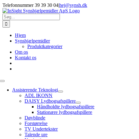
Skip
Telefonnummer 39 39 30 04
|
hej@synsh.dk
to
content
Søg
efter:
Hjem
Synshjælpemidler
Produktkategorier
Om os
Kontakt os
Toggle
Navigation
Assisterende Teknologi
ADL IKONN
DAISY Lydbogsafspillere
Håndholdte lydbogsafspillere
Stationære lydbogsafspillere
Døvblinde
Forstørrelse
TV Undertekster
Talende ure