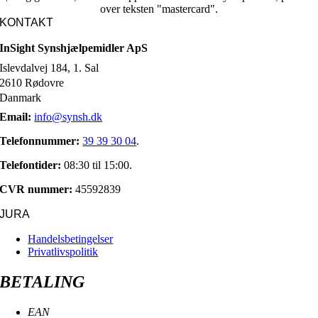
KONTAKT
InSight Synshjælpemidler ApS
Islevdalvej 184, 1. Sal
2610 Rødovre
Danmark
Email:
info@synsh.dk
Telefonnummer:
39 39 30 04
.
Telefontider:
08:30 til 15:00.
CVR nummer:
45592839
JURA
Handelsbetingelser
Privatlivspolitik
BETALING
EAN