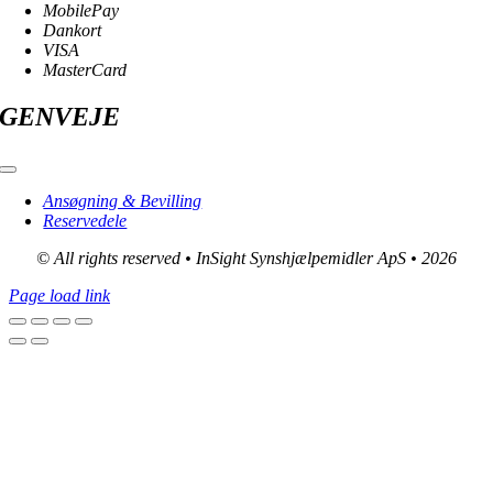
MobilePay
Dankort
VISA
MasterCard
GENVEJE
Toggle
Navigation
Ansøgning & Bevilling
Reservedele
© All rights reserved • InSight Synshjælpemidler ApS • 2026
Page load link
Go
to
Top