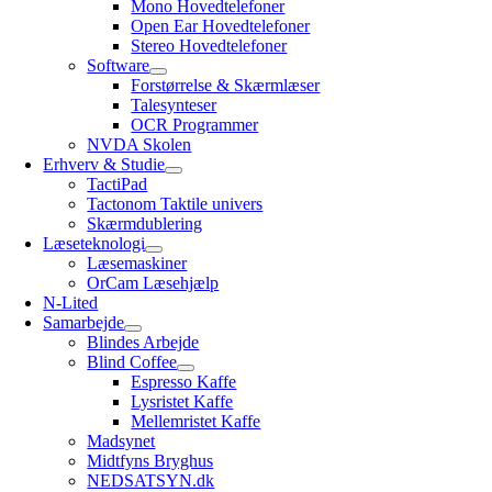
Mono Hovedtelefoner
Open Ear Hovedtelefoner
Stereo Hovedtelefoner
Software
Forstørrelse & Skærmlæser
Talesynteser
OCR Programmer
NVDA Skolen
Erhverv & Studie
TactiPad
Tactonom Taktile univers
Skærmdublering
Læseteknologi
Læsemaskiner
OrCam Læsehjælp
N-Lited
Samarbejde
Blindes Arbejde
Blind Coffee
Espresso Kaffe
Lysristet Kaffe
Mellemristet Kaffe
Madsynet
Midtfyns Bryghus
NEDSATSYN.dk