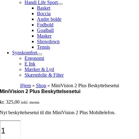
Handi Life Sport
Basket
Boccia
Andre bolde
Fodbold
Goalball
Masker
Showdown
Tennis
Synskomfort
Ergonomi
E Ink
Mærker & Lyd
Skærmfolie & Filter
Hjem
»
Shop
»
MiniVision 2 Plus Beskyttelsesetui
MiniVision 2 Plus Beskyttelsesetui
kr.
325,00
inkl. moms
Nyt beskyttelsesetui til din MiniVision 2 Plus Mobiltelefon.
MiniVision
2