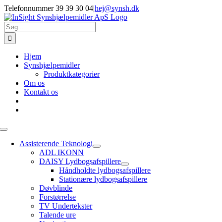
Skip
Telefonnummer 39 39 30 04
|
hej@synsh.dk
to
content
Søg
efter:
Hjem
Synshjælpemidler
Produktkategorier
Om os
Kontakt os
Toggle
Navigation
Assisterende Teknologi
ADL IKONN
DAISY Lydbogsafspillere
Håndholdte lydbogsafspillere
Stationære lydbogsafspillere
Døvblinde
Forstørrelse
TV Undertekster
Talende ure