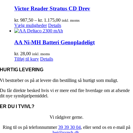
Victor Reader Stratus CD Drev
Prisinterval:
kr.
987,50
–
kr.
1.175,00
inkl. moms
Dette
kr. 987,50
Vælg muligheder
Details
vare
til
har
kr. 1.175,00
flere
AA Ni-MH Batteri Genopladeligt
varianter.
Mulighederne
kr.
28,00
inkl. moms
kan
Tilføj til kurv
Details
vælges
på
HURTIG LEVERING
varesiden
Vi bestræber os på at levere din bestilling så hurtigt som muligt.
Du får direkte besked hvis vi er mere end fire hverdage om at afsende
dit nye synshjælpemiddel.
ER DU I TVIVL?
Vi rådgiver gerne.
Ring til os på telefonnummer
39 39 30 04
, eller send os en e-mail på
hej@synsh.dk
.