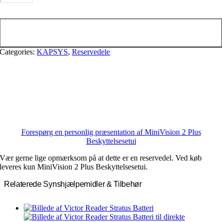
Plus
Beskyttelsesetui
Tilføj til kurv
antal
Categories:
KAPSYS
,
Reservedele
Forespørg en personlig præsentation af MiniVision 2 Plus
Beskyttelsesetui
Vær gerne lige opmærksom på at dette er en reservedel. Ved køb
leveres kun MiniVision 2 Plus Beskyttelsesetui.
Relaterede Synshjælpemidler & Tilbehør