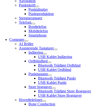
Navigation
Punktskrift
Punktdisplay
Punktproduktion
Stemmeoptager
Telefoni
Bordtelefon
Mobiltelefon
Smartphone
Computer
AI Briller
Assisterende Tastaturer
Indlæring
USB Kablet Indlæring
Ordblindhed
Bluetooth Trådløst Ordblind
USB Kablet Ordblind
Punkttastatur
Bluetooth Trådløst Punkt
USB Kablet Punkt
Store bogstaver
Bluetooth Trådløst Store Bogstaver
USB Kablet Store Bogstaver
Hovedtelefoner
Bone Conduction