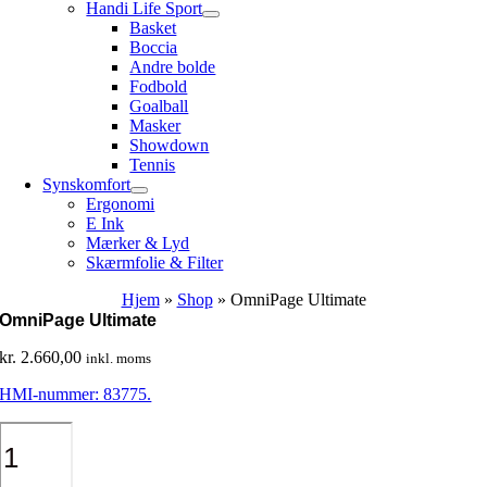
Handi Life Sport
Basket
Boccia
Andre bolde
Fodbold
Goalball
Masker
Showdown
Tennis
Synskomfort
Ergonomi
E Ink
Mærker & Lyd
Skærmfolie & Filter
Hjem
»
Shop
»
OmniPage Ultimate
OmniPage Ultimate
kr.
2.660,00
inkl. moms
HMI-nummer: 83775.
OmniPage
Ultimate