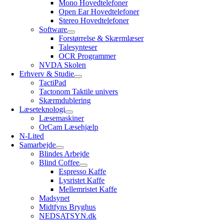
Mono Hovedtelefoner
Open Ear Hovedtelefoner
Stereo Hovedtelefoner
Software
Forstørrelse & Skærmlæser
Talesynteser
OCR Programmer
NVDA Skolen
Erhverv & Studie
TactiPad
Tactonom Taktile univers
Skærmdublering
Læseteknologi
Læsemaskiner
OrCam Læsehjælp
N-Lited
Samarbejde
Blindes Arbejde
Blind Coffee
Espresso Kaffe
Lysristet Kaffe
Mellemristet Kaffe
Madsynet
Midtfyns Bryghus
NEDSATSYN.dk