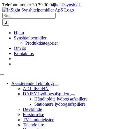
Skip
Telefonnummer 39 39 30 04
|
hej@synsh.dk
to
content
Søg
efter:
Hjem
Synshjælpemidler
Produktkategorier
Om os
Kontakt os
Toggle
Navigation
Assisterende Teknologi
ADL IKONN
DAISY Lydbogsafspillere
Håndholdte lydbogsafspillere
Stationære lydbogsafspillere
Døvblinde
Forstørrelse
TV Undertekster
Talende ure