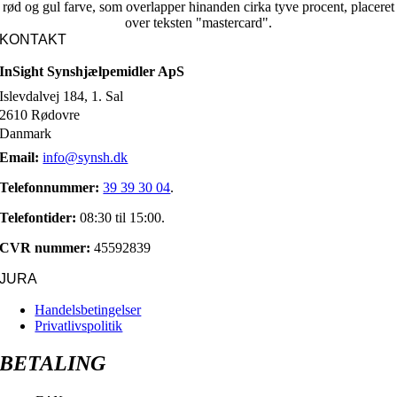
KONTAKT
InSight Synshjælpemidler ApS
Islevdalvej 184, 1. Sal
2610 Rødovre
Danmark
Email:
info@synsh.dk
Telefonnummer:
39 39 30 04
.
Telefontider:
08:30 til 15:00.
CVR nummer:
45592839
JURA
Handelsbetingelser
Privatlivspolitik
BETALING