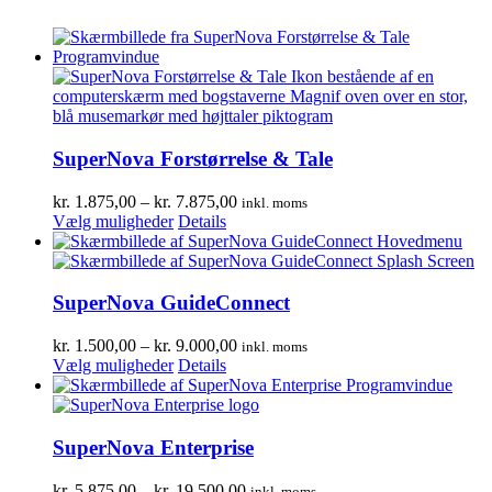
SuperNova Forstørrelse & Tale
Prisinterval:
kr.
1.875,00
–
kr.
7.875,00
inkl. moms
Dette
kr. 1.875,00
Vælg muligheder
Details
vare
til
har
kr. 7.875,00
flere
varianter.
SuperNova GuideConnect
Mulighederne
kan
Prisinterval:
kr.
1.500,00
–
kr.
9.000,00
inkl. moms
vælges
Dette
kr. 1.500,00
Vælg muligheder
Details
på
vare
til
varesiden
har
kr. 9.000,00
flere
varianter.
SuperNova Enterprise
Mulighederne
kan
Prisinterval:
kr.
5.875,00
–
kr.
19.500,00
inkl. moms