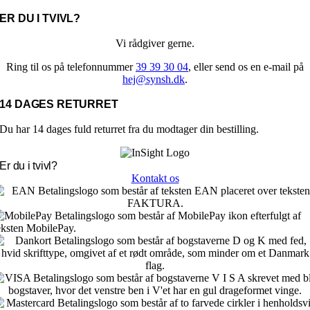
på
ER DU I TVIVL?
varesiden
Vi rådgiver gerne.
Ring til os på telefonnummer
39 39 30 04
, eller send os en e-mail på
hej@synsh.dk
.
14 DAGES RETURRET
Du har 14 dages fuld returret fra du modtager din bestilling.
Er du i tvivl?
Kontakt os