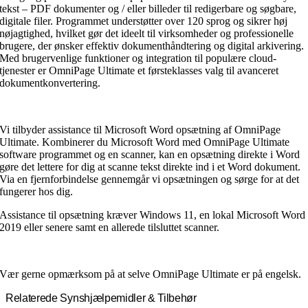
tekst – PDF dokumenter og / eller billeder til redigerbare og søgbare,
digitale filer. Programmet understøtter over 120 sprog og sikrer høj
nøjagtighed, hvilket gør det ideelt til virksomheder og professionelle
brugere, der ønsker effektiv dokumenthåndtering og digital arkivering.
Med brugervenlige funktioner og integration til populære cloud-
tjenester er OmniPage Ultimate et førsteklasses valg til avanceret
dokumentkonvertering.
Vi tilbyder assistance til Microsoft Word opsætning af OmniPage
Ultimate. Kombinerer du Microsoft Word med OmniPage Ultimate
software programmet og en scanner, kan en opsætning direkte i Word
gøre det lettere for dig at scanne tekst direkte ind i et Word dokument.
Via en fjernforbindelse gennemgår vi opsætningen og sørge for at det
fungerer hos dig.
Assistance til opsætning kræver Windows 11, en lokal Microsoft Word
2019 eller senere samt en allerede tilsluttet scanner.
Vær gerne opmærksom på at selve OmniPage Ultimate er på engelsk.
Relaterede Synshjælpemidler & Tilbehør