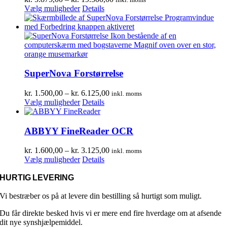
vælges
Dette
kr. 5.875,00
Vælg muligheder
Details
på
vare
til
varesiden
har
kr. 19.500,00
flere
varianter.
Mulighederne
kan
vælges
SuperNova Forstørrelse
på
varesiden
Prisinterval:
kr.
1.500,00
–
kr.
6.125,00
inkl. moms
Dette
kr. 1.500,00
Vælg muligheder
Details
vare
til
har
kr. 6.125,00
flere
ABBYY FineReader OCR
varianter.
Mulighederne
Prisinterval:
kr.
1.600,00
–
kr.
3.125,00
inkl. moms
kan
Dette
kr. 1.600,00
Vælg muligheder
Details
vælges
vare
til
på
har
kr. 3.125,00
HURTIG LEVERING
varesiden
flere
varianter.
Vi bestræber os på at levere din bestilling så hurtigt som muligt.
Mulighederne
Du får direkte besked hvis vi er mere end fire hverdage om at afsende
kan
dit nye synshjælpemiddel.
vælges