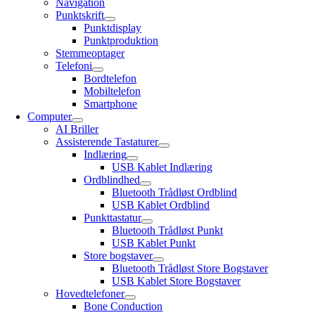
Navigation
Punktskrift
Punktdisplay
Punktproduktion
Stemmeoptager
Telefoni
Bordtelefon
Mobiltelefon
Smartphone
Computer
AI Briller
Assisterende Tastaturer
Indlæring
USB Kablet Indlæring
Ordblindhed
Bluetooth Trådløst Ordblind
USB Kablet Ordblind
Punkttastatur
Bluetooth Trådløst Punkt
USB Kablet Punkt
Store bogstaver
Bluetooth Trådløst Store Bogstaver
USB Kablet Store Bogstaver
Hovedtelefoner
Bone Conduction