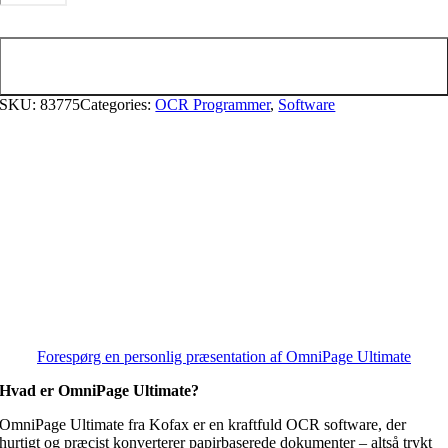
antal
Tilføj til kurv
SKU:
83775
Categories:
OCR Programmer
,
Software
Forespørg en personlig præsentation af OmniPage Ultimate
Hvad er OmniPage Ultimate?
OmniPage Ultimate fra Kofax er en kraftfuld OCR software, der
hurtigt og præcist konverterer papirbaserede dokumenter – altså trykt