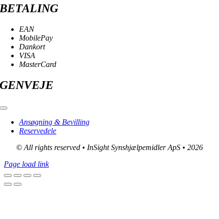
BETALING
EAN
MobilePay
Dankort
VISA
MasterCard
GENVEJE
Toggle
Navigation
Ansøgning & Bevilling
Reservedele
© All rights reserved • InSight Synshjælpemidler ApS • 2026
Page load link
Go
to
Top