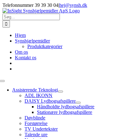
Skip
Telefonnummer 39 39 30 04
|
hej@synsh.dk
to
content
Søg
efter:
Hjem
Synshjælpemidler
Produktkategorier
Om os
Kontakt os
Toggle
Navigation
Assisterende Teknologi
ADL IKONN
DAISY Lydbogsafspillere
Håndholdte lydbogsafspillere
Stationære lydbogsafspillere
Døvblinde
Forstørrelse
TV Undertekster
Talende ure