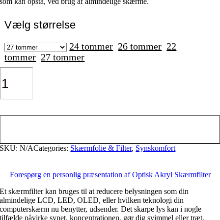
som kan opstå, ved brug af almindelige skærme.
Vælg størrelse
24 tommer
26 tommer
22
tommer
27 tommer
Optisk
Akryl
Skærmfilter
antal
Tilføj til kurv
SKU:
N/A
Categories:
Skærmfolie & Filter
,
Synskomfort
Forespørg en personlig præsentation af Optisk Akryl Skærmfilter
Et skærmfilter kan bruges til at reducere belysningen som din
almindelige LCD, LED, OLED, eller hvilken teknologi din
computerskærm nu benytter, udsender. Det skarpe lys kan i nogle
tilfælde påvirke synet, koncentrationen, gør dig svimmel eller træt,