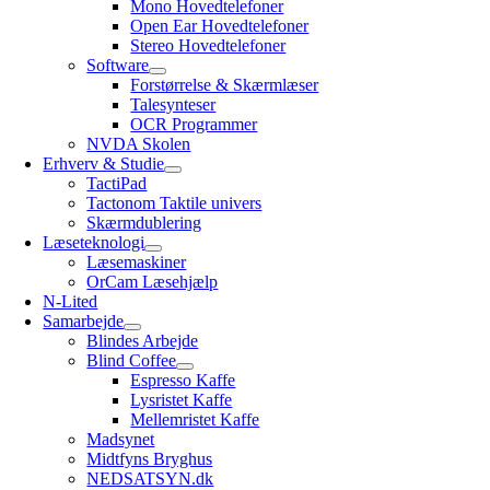
Mono Hovedtelefoner
Open Ear Hovedtelefoner
Stereo Hovedtelefoner
Software
Forstørrelse & Skærmlæser
Talesynteser
OCR Programmer
NVDA Skolen
Erhverv & Studie
TactiPad
Tactonom Taktile univers
Skærmdublering
Læseteknologi
Læsemaskiner
OrCam Læsehjælp
N-Lited
Samarbejde
Blindes Arbejde
Blind Coffee
Espresso Kaffe
Lysristet Kaffe
Mellemristet Kaffe
Madsynet
Midtfyns Bryghus
NEDSATSYN.dk