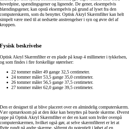
hovedpine, spændingsgener og lignende. De gener, eksempelvis
blændingsgener, kan opstå eksempelvis på grund af lyset fra den
computerskærm, som du benytter. Optisk Akryl Skærmfilter kan helt
simpelt være med til at nedsætte anstrengelser i syn og øvre del af
kroppen.
Fysisk beskrivelse
Optisk Akryl Skærmfilter er en plade på knap 4 millimeter i tykkelsen,
og som findes i fire forskellige størrelser:
22 tommer måler 49 gange 32,5 centimeter.
24 tommer måler 53,5 gange 35,0 centimeter.
26 tommer måler 56,5 gange 37,5 centimeter.
27 tommer måler 62,0 gange 39,5 centimeter.
Den er designet til at blive placeret over en almindelig computerskærm.
Vær opmærksom på at den ikke kan benyttes på buede skærme. Øvers
oppe på Optisk Akryl Skærmfilter er der en kant som hviler ovenpå
computerskærmen, hvilket også gør, at selve skærmfilteret er let at
flytte rundt på andre skærme, såfremt du potentielt i løbet af en