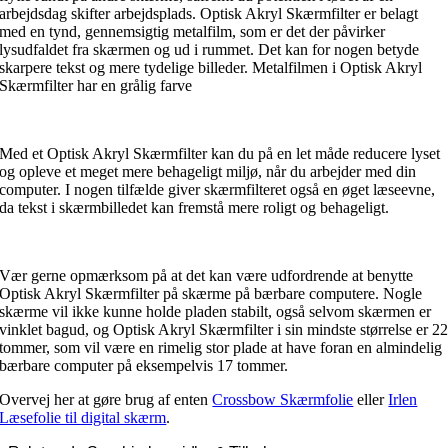
arbejdsdag skifter arbejdsplads. Optisk Akryl Skærmfilter er belagt
med en tynd, gennemsigtig metalfilm, som er det der påvirker
lysudfaldet fra skærmen og ud i rummet. Det kan for nogen betyde
skarpere tekst og mere tydelige billeder. Metalfilmen i Optisk Akryl
Skærmfilter har en grålig farve
Med et Optisk Akryl Skærmfilter kan du på en let måde reducere lyset
og opleve et meget mere behageligt miljø, når du arbejder med din
computer. I nogen tilfælde giver skærmfilteret også en øget læseevne,
da tekst i skærmbilledet kan fremstå mere roligt og behageligt.
Vær gerne opmærksom på at det kan være udfordrende at benytte
Optisk Akryl Skærmfilter på skærme på bærbare computere. Nogle
skærme vil ikke kunne holde pladen stabilt, også selvom skærmen er
vinklet bagud, og Optisk Akryl Skærmfilter i sin mindste størrelse er 2
tommer, som vil være en rimelig stor plade at have foran en almindelig
bærbare computer på eksempelvis 17 tommer.
Overvej her at gøre brug af enten
Crossbow Skærmfolie
eller
Irlen
Læsefolie til digital skærm
.