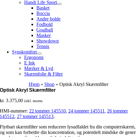
Handi Life Sport
Basket
Boccia
Andre bolde
Fodbold
Goalball
Masker
Showdown
Tennis
Synskomfort
Ergonomi
E Ink
Mærker & Lyd
Skærmfolie & Filter
Hjem
»
Shop
»
Optisk Akryl Skærmfilter
Optisk Akryl Skærmfilter
kr.
3.375,00
inkl. moms
HMI-nummer:
22 tommer 145510
,
24 tommer 145511
,
26 tommer
145512
,
27 tommer 145513
.
Flytbart skærmfilter som reducerer lysudfaldet fra din computerskærm,
og som kan forbedre din koncentration, og potentielt mindske de gener