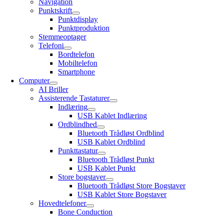
Navigation
Punktskrift
Punktdisplay
Punktproduktion
Stemmeoptager
Telefoni
Bordtelefon
Mobiltelefon
Smartphone
Computer
AI Briller
Assisterende Tastaturer
Indlæring
USB Kablet Indlæring
Ordblindhed
Bluetooth Trådløst Ordblind
USB Kablet Ordblind
Punkttastatur
Bluetooth Trådløst Punkt
USB Kablet Punkt
Store bogstaver
Bluetooth Trådløst Store Bogstaver
USB Kablet Store Bogstaver
Hovedtelefoner
Bone Conduction