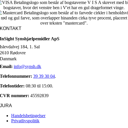
KONTAKT
InSight Synshjælpemidler ApS
Islevdalvej 184, 1. Sal
2610 Rødovre
Danmark
Email:
info@synsh.dk
Telefonnummer:
39 39 30 04
.
Telefontider:
08:30 til 15:00.
CVR nummer:
45592839
JURA
Handelsbetingelser
Privatlivspolitik