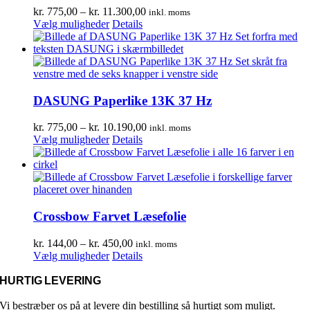
kan
Prisinterval:
kr.
775,00
–
kr.
11.300,00
inkl. moms
vælges
Dette
kr. 775,00
Vælg muligheder
Details
på
vare
til
varesiden
har
kr. 11.300,00
flere
varianter.
Mulighederne
kan
DASUNG Paperlike 13K 37 Hz
vælges
på
Prisinterval:
kr.
775,00
–
kr.
10.190,00
inkl. moms
varesiden
Dette
kr. 775,00
Vælg muligheder
Details
vare
til
har
kr. 10.190,00
flere
varianter.
Mulighederne
kan
Crossbow Farvet Læsefolie
vælges
på
Prisinterval:
kr.
144,00
–
kr.
450,00
inkl. moms
varesiden
Dette
kr. 144,00
Vælg muligheder
Details
vare
til
har
kr. 450,00
HURTIG LEVERING
flere
varianter.
Vi bestræber os på at levere din bestilling så hurtigt som muligt.