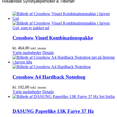
Relaterede Synshjælpemidler & Tilbehør
Crossbow Visuel Kombinationspakke
kr.
464,00
inkl. moms
Dette
Vælg muligheder
Details
vare
har
flere
varianter.
Mulighederne
Crossbow A4 Hardback Notesbog
kan
vælges
kr.
192,00
inkl. moms
på
Dette
Vælg muligheder
Details
varesiden
vare
har
flere
varianter.
DASUNG Paperlike 13K Farve 37 Hz
Mulighederne