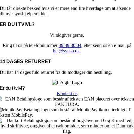
Mulighederne
Du får direkte besked hvis vi er mere end fire hverdage om at afsende
kan
dit nye synshjælpemiddel.
vælges
på
ER DU I TVIVL?
varesiden
Vi rådgiver gerne.
Ring til os på telefonnummer
39 39 30 04
, eller send os en e-mail på
hej@synsh.dk
.
14 DAGES RETURRET
Du har 14 dages fuld returret fra du modtager din bestilling.
Er du i tvivl?
Kontakt os