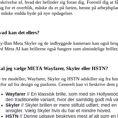
skrivelse af, hvad der befinder sig foran dig. Forestil dig at
ug for et overblik, måske du er på farten, henne på arbejdspla
 måske endda byde på nye opdagelser.
ad kan det ellers?
y-Ban Meta Skyler og de indbyggede kameraer kan også bruges 
d Meta AI kan brillerne også fungere som almindelige briller, 
al jeg vælge META Wayfarer, Skyler eller HSTN?
 tre modeller, Wayfarer, Skyler og HSTN adskiller sig fra h
rfor ud fra design og pasform. Generelt kan vi beskrive dem 
Wayfarer
// En klassisk brille, som med sin Hollywood
den traditionelle variant, hvor der samtidig godt må væ
Skyler
// Skyler brillen er mere stilfuld udført, med 
ansigter. Vælg Skyler hvis du har et mindre hoved.
HSTN
// Denne udgave beskrives mest af alt som en hy