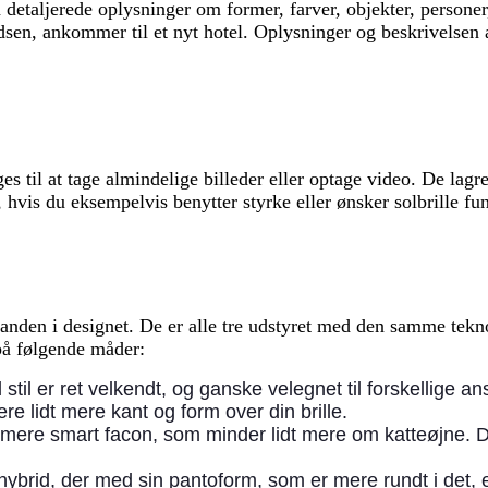
 få detaljerede oplysninger om former, farver, objekter, perso
dsen, ankommer til et nyt hotel. Oplysninger og beskrivelsen 
til at tage almindelige billeder eller optage video. De lag
hvis du eksempelvis benytter styrke eller ønsker solbrille fu
inanden i designet. De er alle tre udstyret med den samme te
på følgende måder:
 stil er ret velkendt, og ganske velegnet til forskellige 
re lidt mere kant og form over din brille.
en mere smart facon, som minder lidt mere om katteøjne. De
brid, der med sin pantoform, som er mere rundt i det, en