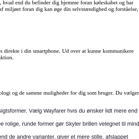
ner, hvad end du befinder dig hjemme foran køleskabet og har
af miljøet foran dig kan øge din selvstændighed og forståelse,
res direkte i din smartphone. Ud over at kunne kommunikere
nktion.
knologi og de samme muligheder for dig som bruger. Du vælge
ansigtsformer. Vælg Wayfarer hvis du ønsker lidt mere end
 rolige, runde former gør Skyler brillen velegnet til min
d de andre varianter, giver et mere stille, afslappet