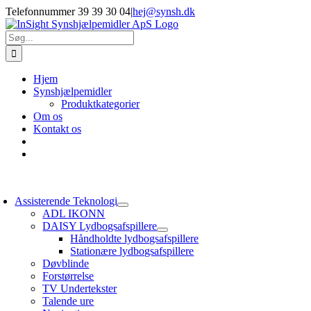
Skip
Telefonnummer 39 39 30 04
|
hej@synsh.dk
to
content
Søg
efter:
Hjem
Synshjælpemidler
Produktkategorier
Om os
Kontakt os
oggle
avigation
Assisterende Teknologi
ADL IKONN
DAISY Lydbogsafspillere
Håndholdte lydbogsafspillere
Stationære lydbogsafspillere
Døvblinde
Forstørrelse
TV Undertekster
Talende ure