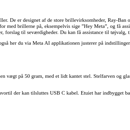
iller. De er designet af de store brillevirksomheder, Ray-Ban
or med brillerne på, eksempelvis sige ”Hey Meta”, og få assist
, forslag til seværdigheder. Du kan få assistance til tøjvalg, t
så her du via Meta AI applikationen justerer på indstillinger
n vægt på 50 gram, med et lidt kantet stel. Stelfarven og glas 
hvortil der kan tilsluttes USB C kabel. Etuiet har indbygget b