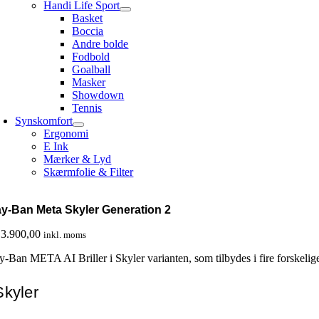
Handi Life Sport
Basket
Boccia
Andre bolde
Fodbold
Goalball
Masker
Showdown
Tennis
Synskomfort
Ergonomi
E Ink
Mærker & Lyd
Skærmfolie & Filter
y-Ban Meta Skyler Generation 2
3.900,00
inkl. moms
y-Ban META AI Briller i Skyler varianten, som tilbydes i fire forskelige
Skyler