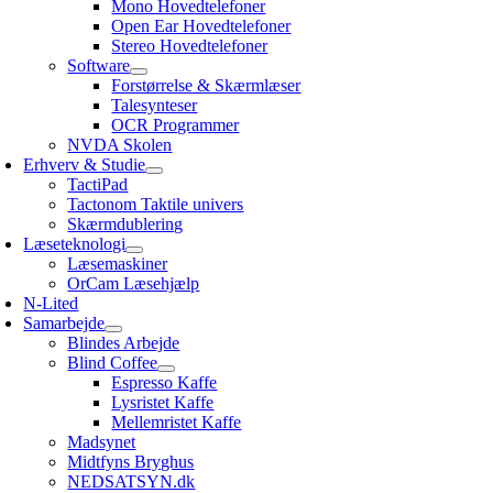
Mono Hovedtelefoner
Open Ear Hovedtelefoner
Stereo Hovedtelefoner
Software
Forstørrelse & Skærmlæser
Talesynteser
OCR Programmer
NVDA Skolen
Erhverv & Studie
TactiPad
Tactonom Taktile univers
Skærmdublering
Læseteknologi
Læsemaskiner
OrCam Læsehjælp
N-Lited
Samarbejde
Blindes Arbejde
Blind Coffee
Espresso Kaffe
Lysristet Kaffe
Mellemristet Kaffe
Madsynet
Midtfyns Bryghus
NEDSATSYN.dk