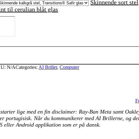
Skinnende sort stel,
int til cerulian blåt glas
ay-
an
eta
kyler
eneration
KU:
N/A
Categories:
AI Briller
,
Computer
ntal
F
 starter lige med en fin disclaimer: Ray-Ban Meta samt Oakley 
ler portugisisk. Når du kommunikerer med AI Brillerne, og der
S eller Android applikation som er på dansk.