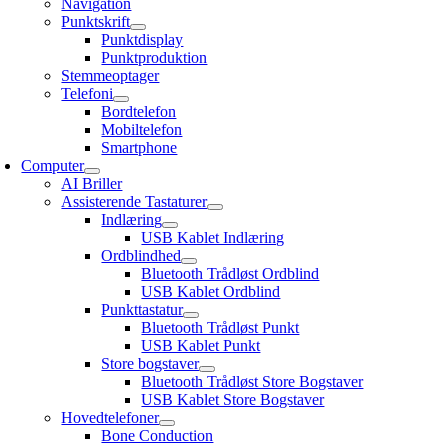
Navigation
Punktskrift
Punktdisplay
Punktproduktion
Stemmeoptager
Telefoni
Bordtelefon
Mobiltelefon
Smartphone
Computer
AI Briller
Assisterende Tastaturer
Indlæring
USB Kablet Indlæring
Ordblindhed
Bluetooth Trådløst Ordblind
USB Kablet Ordblind
Punkttastatur
Bluetooth Trådløst Punkt
USB Kablet Punkt
Store bogstaver
Bluetooth Trådløst Store Bogstaver
USB Kablet Store Bogstaver
Hovedtelefoner
Bone Conduction