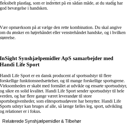
fleksibelt plastlag, som er indrettet på en sådan måde, at du stadig har
god bevægelse i handsken.
Vær opmærksom på at vælge den rette kombination. Du skal angive
om du ønsker en højrehåndet eller venstrehåndet handske, og i hvilken
størrelse.
InSight Synshjælpemidler ApS samarbejder med
Handi Life Sport
Handi Life Sport er en dansk producent af sportsudstyr til flere
forskellige funktionsnedsættelser, og til mange forskellige sportsgrene.
Virksomheden er skabt med formålet at udvikle og ensarte sportsudstyr
og sikre en solid kvalitet. Handi Life Sport sender sportsudstyr til hele
verden, og har flere gange været leverandør til store
sportsbegivenheder, som elitesportsudøvere har benytter. Handi Life
Sports udstyr kan bruges af alle, så længe fælles leg, sport, udvikling
og relationer er i fokus.
Relaterede Synshjælpemidler & Tilbehør