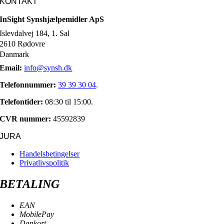
KONTAKT
InSight Synshjælpemidler ApS
Islevdalvej 184, 1. Sal
2610 Rødovre
Danmark
Email:
info@synsh.dk
Telefonnummer:
39 39 30 04
.
Telefontider:
08:30 til 15:00.
CVR nummer:
45592839
JURA
Handelsbetingelser
Privatlivspolitik
BETALING
EAN
MobilePay
Dankort