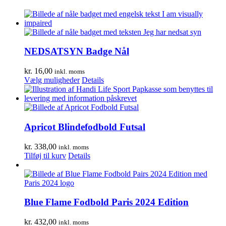
NEDSATSYN Badge Nål
kr.
16,00
inkl. moms
Dette
Vælg muligheder
Details
vare
har
flere
varianter.
Mulighederne
Apricot Blindefodbold Futsal
kan
vælges
kr.
338,00
inkl. moms
på
Tilføj til kurv
Details
varesiden
Blue Flame Fodbold Paris 2024 Edition
kr.
432,00
inkl. moms