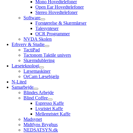
Mono Hovedtelefoner
Open Ear Hovedtelefoner
Stereo Hovedtelefoner
Software
Forstørrelse & Skærmlæser
Talesynteser
OCR Programmer
NVDA Skolen
Erhverv & Studie
TactiPad
Tactonom Taktile univers
Skærmdublering
Læseteknologi
Læsemaskiner
OrCam Læsehjælp
N-Lited
Samarbejde
Blindes Arbejde
Blind Coffee
Espresso Kaffe
Lysristet Kaffe
Mellemristet Kaffe
Madsynet
Midtfyns Bryghus
NEDSATSYN.dk