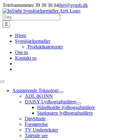
Skip
Telefonnummer 39 39 30 04
|
hej@synsh.dk
to
content
Søg
efter:
Hjem
Synshjælpemidler
Produktkategorier
Om os
Kontakt os
Toggle
Navigation
Assisterende Teknologi
ADL IKONN
DAISY Lydbogsafspillere
Håndholdte lydbogsafspillere
Stationære lydbogsafspillere
Døvblinde
Forstørrelse
TV Undertekster
Talende ure