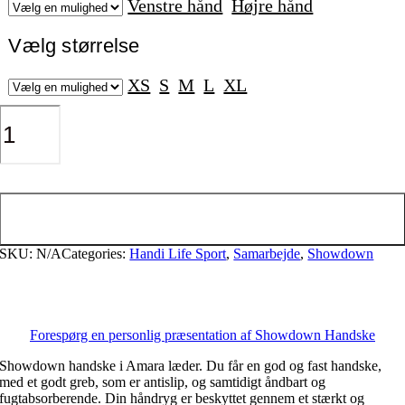
Venstre hånd
Højre hånd
Vælg størrelse
XS
S
M
L
XL
Showdown
Handske
antal
Tilføj til kurv
SKU:
N/A
Categories:
Handi Life Sport
,
Samarbejde
,
Showdown
Forespørg en personlig præsentation af Showdown Handske
Showdown handske i Amara læder. Du får en god og fast handske,
med et godt greb, som er antislip, og samtidigt åndbart og
fugtabsorberende. Din håndryg er beskyttet gennem et stærkt og