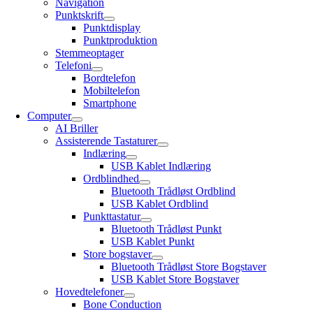
Navigation
Punktskrift
Punktdisplay
Punktproduktion
Stemmeoptager
Telefoni
Bordtelefon
Mobiltelefon
Smartphone
Computer
AI Briller
Assisterende Tastaturer
Indlæring
USB Kablet Indlæring
Ordblindhed
Bluetooth Trådløst Ordblind
USB Kablet Ordblind
Punkttastatur
Bluetooth Trådløst Punkt
USB Kablet Punkt
Store bogstaver
Bluetooth Trådløst Store Bogstaver
USB Kablet Store Bogstaver
Hovedtelefoner
Bone Conduction