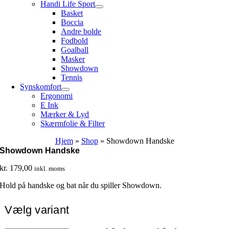
Handi Life Sport
Basket
Boccia
Andre bolde
Fodbold
Goalball
Masker
Showdown
Tennis
Synskomfort
Ergonomi
E Ink
Mærker & Lyd
Skærmfolie & Filter
Hjem
»
Shop
»
Showdown Handske
Showdown Handske
kr.
179,00
inkl. moms
Hold på handske og bat når du spiller Showdown.
Vælg variant