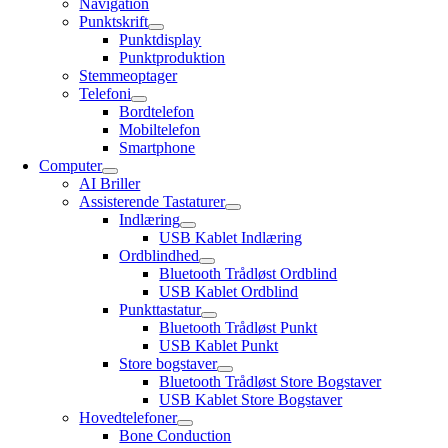
Navigation
Punktskrift
Punktdisplay
Punktproduktion
Stemmeoptager
Telefoni
Bordtelefon
Mobiltelefon
Smartphone
Computer
AI Briller
Assisterende Tastaturer
Indlæring
USB Kablet Indlæring
Ordblindhed
Bluetooth Trådløst Ordblind
USB Kablet Ordblind
Punkttastatur
Bluetooth Trådløst Punkt
USB Kablet Punkt
Store bogstaver
Bluetooth Trådløst Store Bogstaver
USB Kablet Store Bogstaver
Hovedtelefoner
Bone Conduction