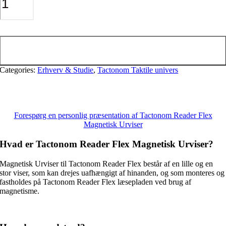
Reader
Flex
Magnetisk
Tilføj til kurv
Urviser
antal
Categories:
Erhverv & Studie
,
Tactonom Taktile univers
Forespørg en personlig præsentation af Tactonom Reader Flex
Magnetisk Urviser
Hvad er Tactonom Reader Flex Magnetisk Urviser?
Magnetisk Urviser til Tactonom Reader Flex består af en lille og en
stor viser, som kan drejes uafhængigt af hinanden, og som monteres og
fastholdes på Tactonom Reader Flex læsepladen ved brug af
magnetisme.