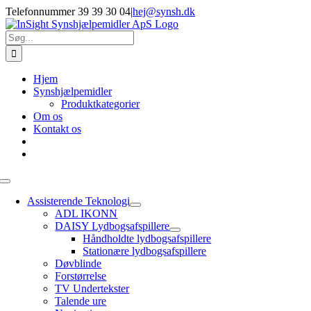
Skip
Telefonnummer 39 39 30 04
|
hej@synsh.dk
to
content
Søg
efter:
Hjem
Synshjælpemidler
Produktkategorier
Om os
Kontakt os
Toggle
Navigation
Assisterende Teknologi
ADL IKONN
DAISY Lydbogsafspillere
Håndholdte lydbogsafspillere
Stationære lydbogsafspillere
Døvblinde
Forstørrelse
TV Undertekster
Talende ure