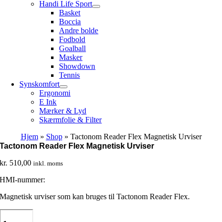
Handi Life Sport
Basket
Boccia
Andre bolde
Fodbold
Goalball
Masker
Showdown
Tennis
Synskomfort
Ergonomi
E Ink
Mærker & Lyd
Skærmfolie & Filter
Hjem
»
Shop
»
Tactonom Reader Flex Magnetisk Urviser
Tactonom Reader Flex Magnetisk Urviser
kr.
510,00
inkl. moms
HMI-nummer:
Magnetisk urviser som kan bruges til Tactonom Reader Flex.
Tactonom