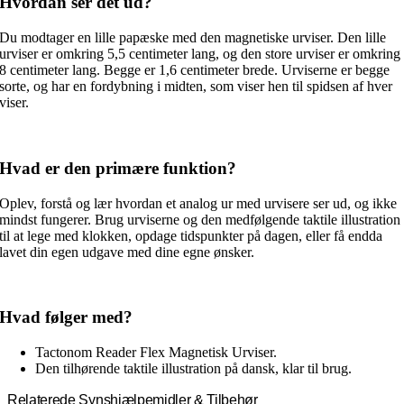
Hvordan ser det ud?
Du modtager en lille papæske med den magnetiske urviser. Den lille
urviser er omkring 5,5 centimeter lang, og den store urviser er omkring
8 centimeter lang. Begge er 1,6 centimeter brede. Urviserne er begge
sorte, og har en fordybning i midten, som viser hen til spidsen af hver
viser.
Hvad er den primære funktion?
Oplev, forstå og lær hvordan et analog ur med urvisere ser ud, og ikke
mindst fungerer. Brug urviserne og den medfølgende taktile illustration
til at lege med klokken, opdage tidspunkter på dagen, eller få endda
lavet din egen udgave med dine egne ønsker.
Hvad følger med?
Tactonom Reader Flex Magnetisk Urviser.
Den tilhørende taktile illustration på dansk, klar til brug.
Relaterede Synshjælpemidler & Tilbehør