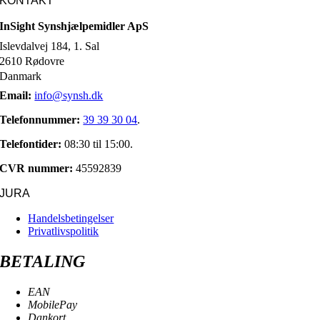
KONTAKT
InSight Synshjælpemidler ApS
Islevdalvej 184, 1. Sal
2610 Rødovre
Danmark
Email:
info@synsh.dk
Telefonnummer:
39 39 30 04
.
Telefontider:
08:30 til 15:00.
CVR nummer:
45592839
JURA
Handelsbetingelser
Privatlivspolitik
BETALING
EAN
MobilePay
Dankort