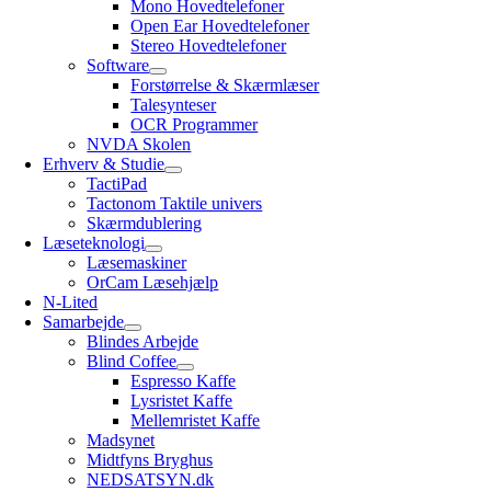
Mono Hovedtelefoner
Open Ear Hovedtelefoner
Stereo Hovedtelefoner
Software
Forstørrelse & Skærmlæser
Talesynteser
OCR Programmer
NVDA Skolen
Erhverv & Studie
TactiPad
Tactonom Taktile univers
Skærmdublering
Læseteknologi
Læsemaskiner
OrCam Læsehjælp
N-Lited
Samarbejde
Blindes Arbejde
Blind Coffee
Espresso Kaffe
Lysristet Kaffe
Mellemristet Kaffe
Madsynet
Midtfyns Bryghus
NEDSATSYN.dk