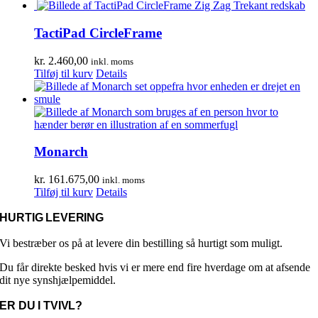
vare
til
har
kr. 19.758,00
flere
TactiPad CircleFrame
varianter.
Mulighederne
kr.
2.460,00
inkl. moms
kan
Tilføj til kurv
Details
vælges
på
varesiden
Monarch
kr.
161.675,00
inkl. moms
Tilføj til kurv
Details
HURTIG LEVERING
Vi bestræber os på at levere din bestilling så hurtigt som muligt.
Du får direkte besked hvis vi er mere end fire hverdage om at afsende
dit nye synshjælpemiddel.
ER DU I TVIVL?