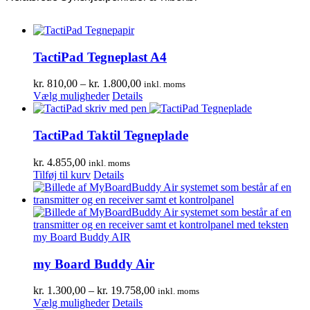
TactiPad Tegneplast A4
Prisinterval:
kr.
810,00
–
kr.
1.800,00
inkl. moms
Dette
kr. 810,00
Vælg muligheder
Details
vare
til
har
kr. 1.800,00
flere
TactiPad Taktil Tegneplade
varianter.
Mulighederne
kr.
4.855,00
inkl. moms
kan
Tilføj til kurv
Details
vælges
på
varesiden
my Board Buddy Air
Prisinterval:
kr.
1.300,00
–
kr.
19.758,00
inkl. moms
Dette
kr. 1.300,00
Vælg muligheder
Details