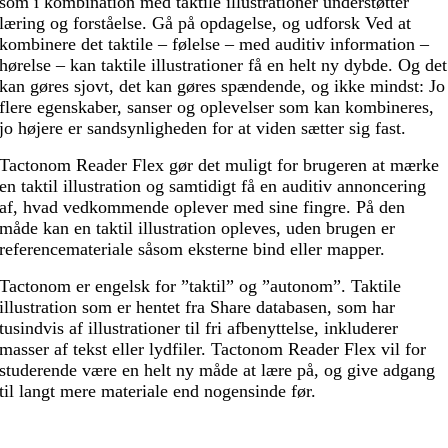
som i kombination med taktile illustrationer understøtter
læring og forståelse. Gå på opdagelse, og udforsk Ved at
kombinere det taktile – følelse – med auditiv information –
hørelse – kan taktile illustrationer få en helt ny dybde. Og det
kan gøres sjovt, det kan gøres spændende, og ikke mindst: Jo
flere egenskaber, sanser og oplevelser som kan kombineres,
jo højere er sandsynligheden for at viden sætter sig fast.
Tactonom Reader Flex gør det muligt for brugeren at mærke
en taktil illustration og samtidigt få en auditiv annoncering
af, hvad vedkommende oplever med sine fingre. På den
måde kan en taktil illustration opleves, uden brugen er
referencemateriale såsom eksterne bind eller mapper.
Tactonom er engelsk for ”taktil” og ”autonom”. Taktile
illustration som er hentet fra Share databasen, som har
tusindvis af illustrationer til fri afbenyttelse, inkluderer
masser af tekst eller lydfiler. Tactonom Reader Flex vil for
studerende være en helt ny måde at lære på, og give adgang
til langt mere materiale end nogensinde før.