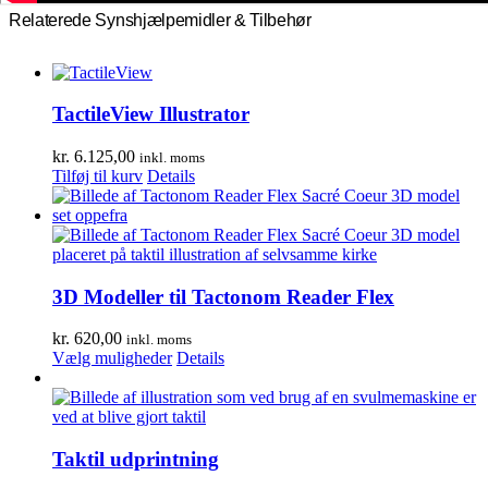
Relaterede Synshjælpemidler & Tilbehør
TactileView Illustrator
kr.
6.125,00
inkl. moms
Tilføj til kurv
Details
3D Modeller til Tactonom Reader Flex
kr.
620,00
inkl. moms
Dette
Vælg muligheder
Details
vare
har
flere
varianter.
Mulighederne
Taktil udprintning
kan