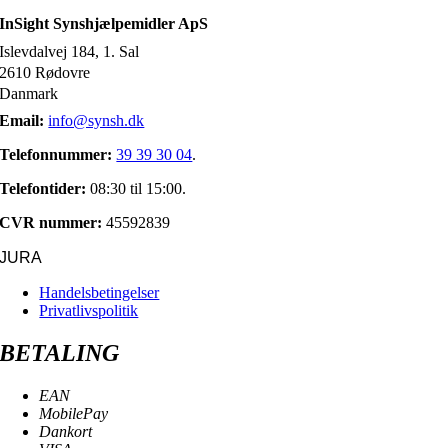
InSight Synshjælpemidler ApS
Islevdalvej 184, 1. Sal
2610 Rødovre
Danmark
Email:
info@synsh.dk
Telefonnummer:
39 39 30 04
.
Telefontider:
08:30 til 15:00.
CVR nummer:
45592839
JURA
Handelsbetingelser
Privatlivspolitik
BETALING
EAN
MobilePay
Dankort