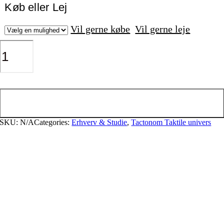
Køb eller Lej
Vil gerne købe
Vil gerne leje
Tactonom
Reader
Flex
antal
Tilføj til kurv
SKU:
N/A
Categories:
Erhverv & Studie
,
Tactonom Taktile univers