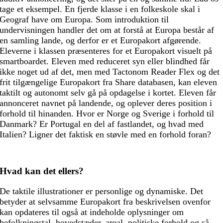
tage et eksempel. En fjerde klasse i en folkeskole skal i
Geograf have om Europa. Som introduktion til
undervisningen handler det om at forstå at Europa består af
en samling lande, og derfor er et Europakort afgørende.
Eleverne i klassen præsenteres for et Europakort visuelt på
smartboardet. Eleven med reduceret syn eller blindhed får
ikke noget ud af det, men med Tactonom Reader Flex og det
frit tilgængelige Europakort fra Share databasen, kan eleven
taktilt og autonomt selv gå på opdagelse i kortet. Eleven får
annonceret navnet på landende, og oplever deres position i
forhold til hinanden. Hvor er Norge og Sverige i forhold til
Danmark? Er Portugal en del af fastlandet, og hvad med
Italien? Ligner det faktisk en støvle med en forhold foran?
Hvad kan det ellers?
De taktile illustrationer er personlige og dynamiske. Det
betyder at selvsamme Europakort fra beskrivelsen ovenfor
kan opdateres til også at indeholde oplysninger om
befolkningstal, hovedstæder, areal, politiske forhold og så