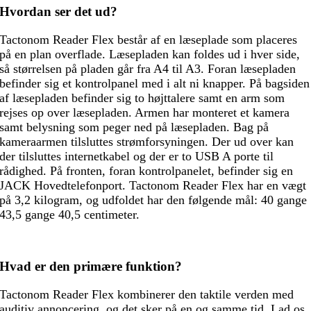
Hvordan ser det ud?
Tactonom Reader Flex består af en læseplade som placeres
på en plan overflade. Læsepladen kan foldes ud i hver side,
så størrelsen på pladen går fra A4 til A3. Foran læsepladen
befinder sig et kontrolpanel med i alt ni knapper. På bagsiden
af læsepladen befinder sig to højttalere samt en arm som
rejses op over læsepladen. Armen har monteret et kamera
samt belysning som peger ned på læsepladen. Bag på
kameraarmen tilsluttes strømforsyningen. Der ud over kan
der tilsluttes internetkabel og der er to USB A porte til
rådighed. På fronten, foran kontrolpanelet, befinder sig en
JACK Hovedtelefonport. Tactonom Reader Flex har en vægt
på 3,2 kilogram, og udfoldet har den følgende mål: 40 gange
43,5 gange 40,5 centimeter.
Hvad er den primære funktion?
Tactonom Reader Flex kombinerer den taktile verden med
auditiv annoncering, og det sker på en og samme tid. Lad os