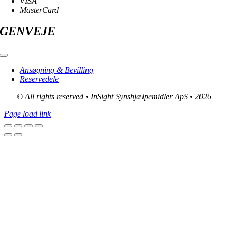
VISA
MasterCard
GENVEJE
Toggle
Navigation
Ansøgning & Bevilling
Reservedele
© All rights reserved • InSight Synshjælpemidler ApS • 2026
Page load link
Go
to
Top