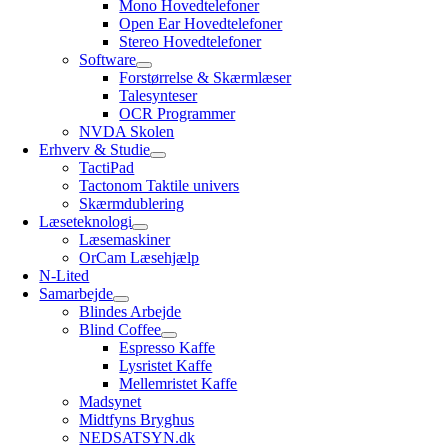
Mono Hovedtelefoner
Open Ear Hovedtelefoner
Stereo Hovedtelefoner
Software
Forstørrelse & Skærmlæser
Talesynteser
OCR Programmer
NVDA Skolen
Erhverv & Studie
TactiPad
Tactonom Taktile univers
Skærmdublering
Læseteknologi
Læsemaskiner
OrCam Læsehjælp
N-Lited
Samarbejde
Blindes Arbejde
Blind Coffee
Espresso Kaffe
Lysristet Kaffe
Mellemristet Kaffe
Madsynet
Midtfyns Bryghus
NEDSATSYN.dk