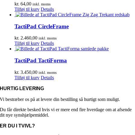
vælges
kr.
64,00
inkl. moms
på
Tilføj til kurv
Details
varesiden
TactiPad CircleFrame
kr.
2.460,00
inkl. moms
Tilføj til kurv
Details
TactiPad TactiForma
kr.
3.450,00
inkl. moms
Tilføj til kurv
Details
HURTIG LEVERING
Vi bestræber os på at levere din bestilling så hurtigt som muligt.
Du får direkte besked hvis vi er mere end fire hverdage om at afsende
dit nye synshjælpemiddel.
ER DU I TVIVL?