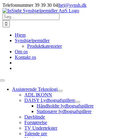
Skip
Telefonnummer 39 39 30 04
|
hej@synsh.dk
to
content
Søg
efter:
Hjem
Synshjælpemidler
Produktkategorier
Om os
Kontakt os
Toggle
Navigation
Assisterende Teknologi
ADL IKONN
DAISY Lydbogsafspillere
Håndholdte lydbogsafspillere
Stationære lydbogsafspillere
Døvblinde
Forstørrelse
TV Undertekster
Talende ure