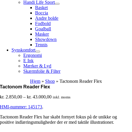
Handi Life Sport
Basket
Boccia
Andre bolde
Fodbold
Goalball
Masker
Showdown
Tennis
Synskomfort
Ergonomi
E Ink
Mærker & Lyd
Skærmfolie & Filter
Hjem
»
Shop
»
Tactonom Reader Flex
Tactonom Reader Flex
Prisinterval:
kr.
2.850,00
–
kr.
43.000,00
inkl. moms
kr. 2.850,00
HMI-nummer: 145173
.
til
kr. 43.000,00
Tactonom Reader Flex har skabt fornyet fokus på de unikke og
positive indlæringsmuligheder der er med taktile illustrationer.