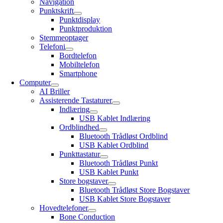
Navigation
Punktskrift
Punktdisplay
Punktproduktion
Stemmeoptager
Telefoni
Bordtelefon
Mobiltelefon
Smartphone
Computer
AI Briller
Assisterende Tastaturer
Indlæring
USB Kablet Indlæring
Ordblindhed
Bluetooth Trådløst Ordblind
USB Kablet Ordblind
Punkttastatur
Bluetooth Trådløst Punkt
USB Kablet Punkt
Store bogstaver
Bluetooth Trådløst Store Bogstaver
USB Kablet Store Bogstaver
Hovedtelefoner
Bone Conduction