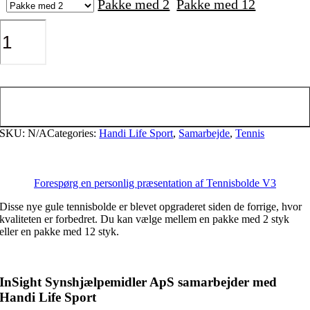
Pakke med 2
Pakke med 12
Tennisbolde
V3
antal
Tilføj til kurv
SKU:
N/A
Categories:
Handi Life Sport
,
Samarbejde
,
Tennis
Forespørg en personlig præsentation af Tennisbolde V3
Disse nye gule tennisbolde er blevet opgraderet siden de forrige, hvor
kvaliteten er forbedret. Du kan vælge mellem en pakke med 2 styk
eller en pakke med 12 styk.
InSight Synshjælpemidler ApS samarbejder med
Handi Life Sport