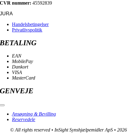
CVR nummer:
45592839
JURA
Handelsbetingelser
Privatlivspolitik
BETALING
EAN
MobilePay
Dankort
VISA
MasterCard
GENVEJE
Toggle
Navigation
Ansøgning & Bevilling
Reservedele
© All rights reserved • InSight Synshjælpemidler ApS • 2026