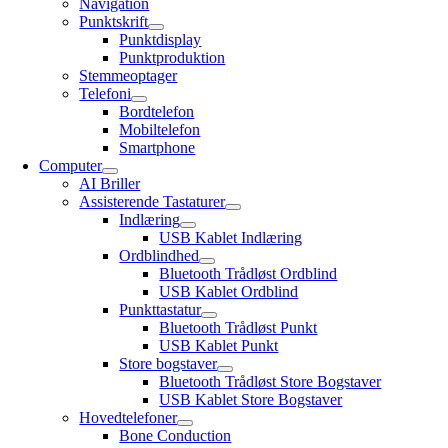
Navigation
Punktskrift
Punktdisplay
Punktproduktion
Stemmeoptager
Telefoni
Bordtelefon
Mobiltelefon
Smartphone
Computer
AI Briller
Assisterende Tastaturer
Indlæring
USB Kablet Indlæring
Ordblindhed
Bluetooth Trådløst Ordblind
USB Kablet Ordblind
Punkttastatur
Bluetooth Trådløst Punkt
USB Kablet Punkt
Store bogstaver
Bluetooth Trådløst Store Bogstaver
USB Kablet Store Bogstaver
Hovedtelefoner
Bone Conduction