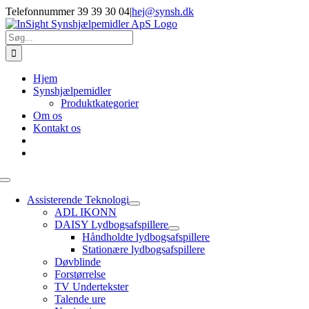
Skip
Telefonnummer 39 39 30 04
|
hej@synsh.dk
to
content
Søg
efter:
Hjem
Synshjælpemidler
Produktkategorier
Om os
Kontakt os
Toggle
Navigation
Assisterende Teknologi
ADL IKONN
DAISY Lydbogsafspillere
Håndholdte lydbogsafspillere
Stationære lydbogsafspillere
Døvblinde
Forstørrelse
TV Undertekster
Talende ure