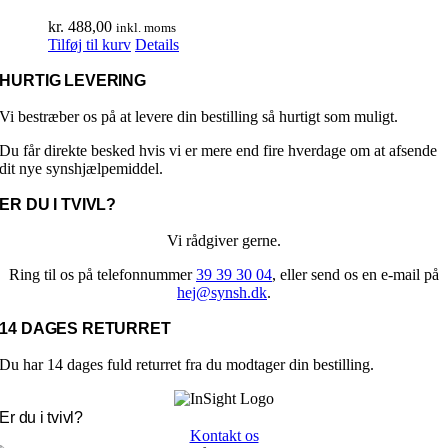
vælges
på
kr.
488,00
inkl. moms
varesiden
Tilføj til kurv
Details
HURTIG LEVERING
Vi bestræber os på at levere din bestilling så hurtigt som muligt.
Du får direkte besked hvis vi er mere end fire hverdage om at afsende
dit nye synshjælpemiddel.
ER DU I TVIVL?
Vi rådgiver gerne.
Ring til os på telefonnummer
39 39 30 04
, eller send os en e-mail på
hej@synsh.dk
.
14 DAGES RETURRET
Du har 14 dages fuld returret fra du modtager din bestilling.
Er du i tvivl?
Kontakt os