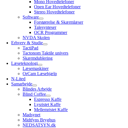
Mono Hovedtelefoner
Open Ear Hovedtelefoner
Stereo Hovedtelefoner
Software
Forstørrelse & Skærmlæser
Talesynteser
OCR Programmer
NVDA Skolen
Erhverv & Studie
TactiPad
Tactonom Taktile univers
Skærmdublering
Læseteknologi
Læsemaskiner
OrCam Læsehjælp
N-Lited
Samarbejde
Blindes Arbejde
Blind Coffee
Espresso Kaffe
Lysristet Kaffe
Mellemristet Kaffe
Madsynet
Midtfyns Bryghus
NEDSATSYN.dk