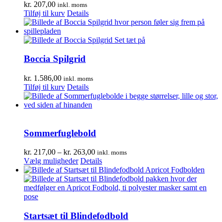
kr.
207,00
inkl. moms
Tilføj til kurv
Details
Boccia Spilgrid
kr.
1.586,00
inkl. moms
Tilføj til kurv
Details
Sommerfuglebold
Prisinterval:
kr.
217,00
–
kr.
263,00
inkl. moms
Dette
kr. 217,00
Vælg muligheder
Details
vare
til
har
kr. 263,00
flere
varianter.
Mulighederne
kan
Startsæt til Blindefodbold