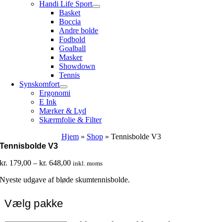
Handi Life Sport
Basket
Boccia
Andre bolde
Fodbold
Goalball
Masker
Showdown
Tennis
Synskomfort
Ergonomi
E Ink
Mærker & Lyd
Skærmfolie & Filter
Hjem
»
Shop
»
Tennisbolde V3
Tennisbolde V3
Prisinterval:
kr.
179,00
–
kr.
648,00
inkl. moms
kr. 179,00
Nyeste udgave af bløde skumtennisbolde.
til
kr. 648,00
Vælg pakke