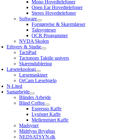
Mono Hovedtelefoner
Open Ear Hovedtelefoner
Stereo Hovedtelefoner
Software
Forstørrelse & Skærmlæser
Talesynteser
OCR Programmer
NVDA Skolen
Erhverv & Studie
TactiPad
Tactonom Taktile univers
Skærmdublering
Læseteknologi
Læsemaskiner
OrCam Læsehjælp
N-Lited
Samarbejde
Blindes Arbejde
Blind Coffee
Espresso Kaffe
Lysristet Kaffe
Mellemristet Kaffe
Madsynet
Midtfyns Bryghus
NEDSATSYN.dk