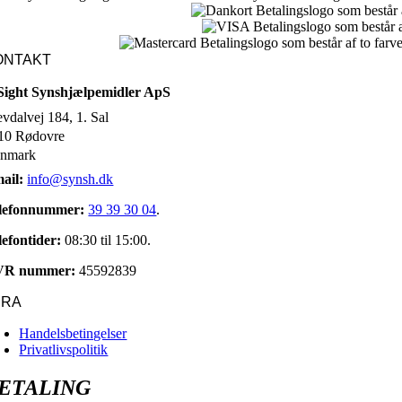
ONTAKT
Sight Synshjælpemidler ApS
evdalvej 184, 1. Sal
10 Rødovre
nmark
ail:
info@synsh.dk
lefonnummer:
39 39 30 04
.
lefontider:
08:30 til 15:00.
VR nummer:
45592839
URA
Handelsbetingelser
Privatlivspolitik
ETALING