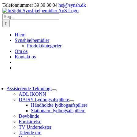
Skip
Telefonnummer 39 39 30 04
|
hej@synsh.dk
to
content
Søg
efter:
Hjem
Synshjælpemidler
Produktkategorier
Om os
Kontakt os
oggle
avigation
Assisterende Teknologi
ADL IKONN
DAISY Lydbogsafspillere
Håndholdte lydbogsafspillere
Stationære lydbogsafspillere
Døvblinde
Forstørrelse
TV Undertekster
Talende ure