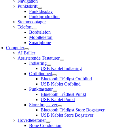
Navigation
Punktskrift
Punktdisplay
Punktproduktion
Stemmeoptager
Telefoni
Bordtelefon
Mobiltelefon
Smartphone
Computer
AI Briller
Assisterende Tastaturer
Indlæring
USB Kablet Indlæring
Ordblindhed
Bluetooth Trådløst Ordblind
USB Kablet Ordblind
Punkttastatur
Bluetooth Trådløst Punkt
USB Kablet Punkt
Store bogstaver
Bluetooth Trådløst Store Bogstaver
USB Kablet Store Bogstaver
Hovedtelefoner
Bone Conduction