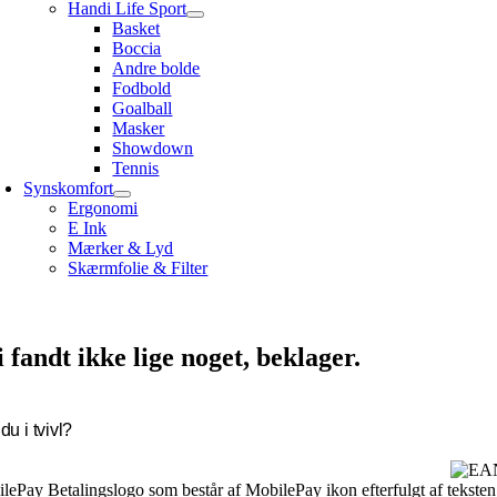
Handi Life Sport
Basket
Boccia
Andre bolde
Fodbold
Goalball
Masker
Showdown
Tennis
Synskomfort
Ergonomi
E Ink
Mærker & Lyd
Skærmfolie & Filter
i fandt ikke lige noget, beklager.
du i tvivl?