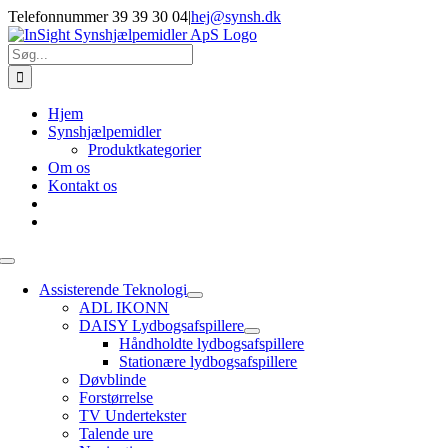
Skip
Telefonnummer 39 39 30 04
|
hej@synsh.dk
to
content
Søg
efter:
Hjem
Synshjælpemidler
Produktkategorier
Om os
Kontakt os
Toggle
Navigation
Assisterende Teknologi
ADL IKONN
DAISY Lydbogsafspillere
Håndholdte lydbogsafspillere
Stationære lydbogsafspillere
Døvblinde
Forstørrelse
TV Undertekster
Talende ure