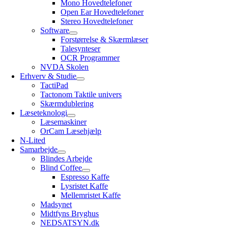
Mono Hovedtelefoner
Open Ear Hovedtelefoner
Stereo Hovedtelefoner
Software
Forstørrelse & Skærmlæser
Talesynteser
OCR Programmer
NVDA Skolen
Erhverv & Studie
TactiPad
Tactonom Taktile univers
Skærmdublering
Læseteknologi
Læsemaskiner
OrCam Læsehjælp
N-Lited
Samarbejde
Blindes Arbejde
Blind Coffee
Espresso Kaffe
Lysristet Kaffe
Mellemristet Kaffe
Madsynet
Midtfyns Bryghus
NEDSATSYN.dk