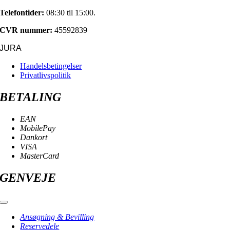
Telefontider:
08:30 til 15:00.
CVR nummer:
45592839
JURA
Handelsbetingelser
Privatlivspolitik
BETALING
EAN
MobilePay
Dankort
VISA
MasterCard
GENVEJE
Toggle
Navigation
Ansøgning & Bevilling
Reservedele