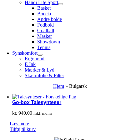
Handi Life Sport
Basket
Boccia
Andre bolde
Fodbold
Goalball
Masker
Showdown
Tennis
Synskomfort
Ergonomi
E Ink
Mærker & Lyd
Skærmfolie & Filter
Hjem
»
Bulgarsk
Go-box Talesynteser
kr.
940,00
inkl. moms
Læs mere
Tilføj til kurv