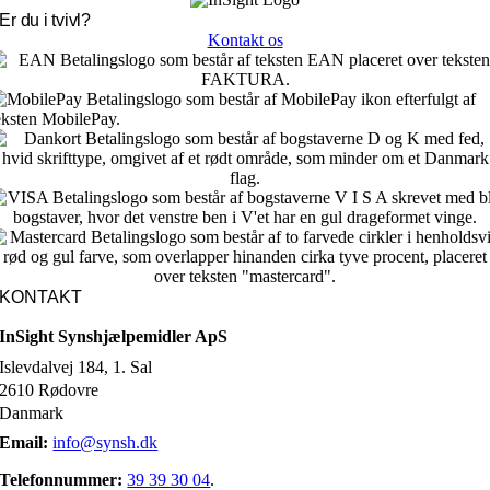
Er du i tvivl?
Kontakt os
KONTAKT
InSight Synshjælpemidler ApS
Islevdalvej 184, 1. Sal
2610 Rødovre
Danmark
Email:
info@synsh.dk
Telefonnummer:
39 39 30 04
.