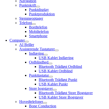
Navigation
Punktskrift
Punktdisplay
Punktproduktion
Stemmeoptager
Telefoni
Bordtelefon
Mobiltelefon
Smartphone
Computer
AI Briller
Assisterende Tastaturer
Indlæring
USB Kablet Indlæring
Ordblindhed
Bluetooth Trådløst Ordblind
USB Kablet Ordblind
Punkttastatur
Bluetooth Trådløst Punkt
USB Kablet Punkt
Store bogstaver
Bluetooth Trådløst Store Bogstaver
USB Kablet Store Bogstaver
Hovedtelefoner
Bone Conduction