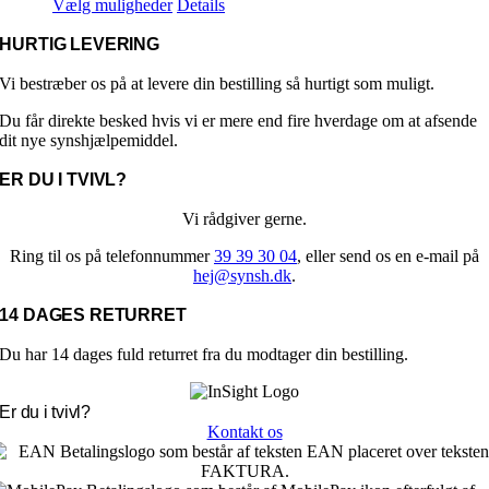
Dette
kr. 5.950,00
Vælg muligheder
Details
vare
til
har
kr. 8.200,00
HURTIG LEVERING
flere
varianter.
Vi bestræber os på at levere din bestilling så hurtigt som muligt.
Mulighederne
Du får direkte besked hvis vi er mere end fire hverdage om at afsende
kan
dit nye synshjælpemiddel.
vælges
på
ER DU I TVIVL?
varesiden
Vi rådgiver gerne.
Ring til os på telefonnummer
39 39 30 04
, eller send os en e-mail på
hej@synsh.dk
.
14 DAGES RETURRET
Du har 14 dages fuld returret fra du modtager din bestilling.
Er du i tvivl?
Kontakt os