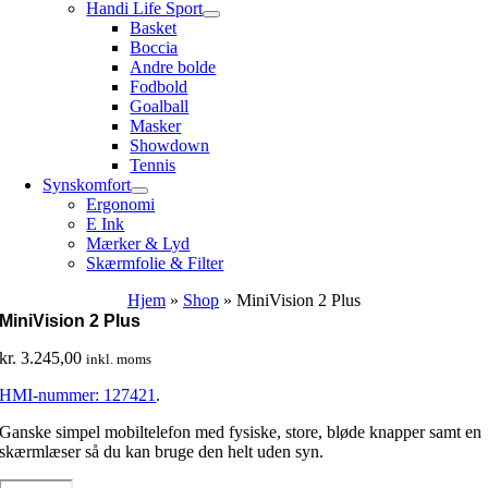
Handi Life Sport
Basket
Boccia
Andre bolde
Fodbold
Goalball
Masker
Showdown
Tennis
Synskomfort
Ergonomi
E Ink
Mærker & Lyd
Skærmfolie & Filter
Hjem
»
Shop
»
MiniVision 2 Plus
MiniVision 2 Plus
kr.
3.245,00
inkl. moms
HMI-nummer: 127421
.
Ganske simpel mobiltelefon med fysiske, store, bløde knapper samt en
skærmlæser så du kan bruge den helt uden syn.