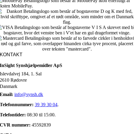
KONTAKT
InSight Synshjælpemidler ApS
Islevdalvej 184, 1. Sal
2610 Rødovre
Danmark
Email:
info@synsh.dk
Telefonnummer:
39 39 30 04
.
Telefontider:
08:30 til 15:00.
CVR nummer:
45592839