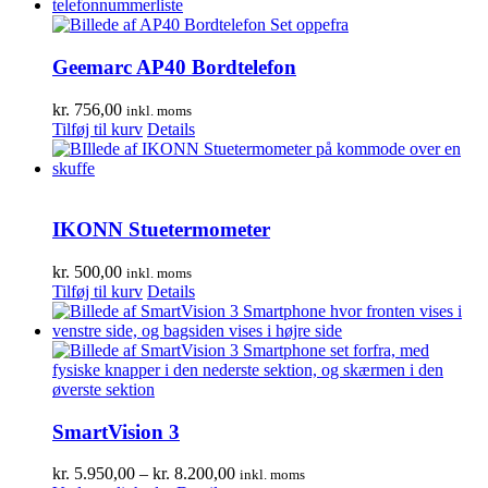
Geemarc AP40 Bordtelefon
kr.
756,00
inkl. moms
Tilføj til kurv
Details
IKONN Stuetermometer
kr.
500,00
inkl. moms
Tilføj til kurv
Details
SmartVision 3
Prisinterval:
kr.
5.950,00
–
kr.
8.200,00
inkl. moms