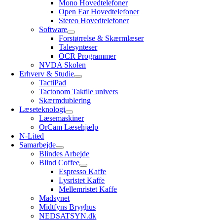
Mono Hovedtelefoner
Open Ear Hovedtelefoner
Stereo Hovedtelefoner
Software
Forstørrelse & Skærmlæser
Talesynteser
OCR Programmer
NVDA Skolen
Erhverv & Studie
TactiPad
Tactonom Taktile univers
Skærmdublering
Læseteknologi
Læsemaskiner
OrCam Læsehjælp
N-Lited
Samarbejde
Blindes Arbejde
Blind Coffee
Espresso Kaffe
Lysristet Kaffe
Mellemristet Kaffe
Madsynet
Midtfyns Bryghus
NEDSATSYN.dk