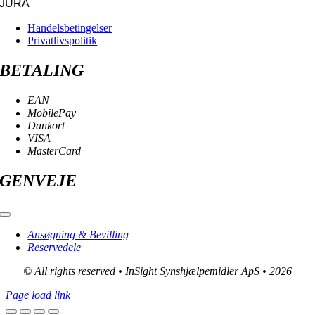
JURA
Handelsbetingelser
Privatlivspolitik
BETALING
EAN
MobilePay
Dankort
VISA
MasterCard
GENVEJE
Toggle
Navigation
Ansøgning & Bevilling
Reservedele
© All rights reserved • InSight Synshjælpemidler ApS • 2026
Page load link