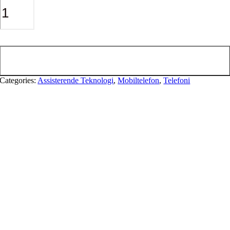
MiniVision
2
Plus
antal
Tilføj til kurv
Categories:
Assisterende Teknologi
,
Mobiltelefon
,
Telefoni