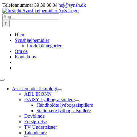
Skip
Telefonnummer 39 39 30 04
|
hej@synsh.dk
to
content
Søg
efter:
Hjem
Synshjælpemidler
Produktkategorier
Om os
Kontakt os
Toggle
Navigation
Assisterende Teknologi
ADL IKONN
DAISY Lydbogsafspillere
Håndholdte lydbogsafspillere
Stationære lydbogsafspillere
Døvblinde
Forstørrelse
TV Undertekster
Talende ure