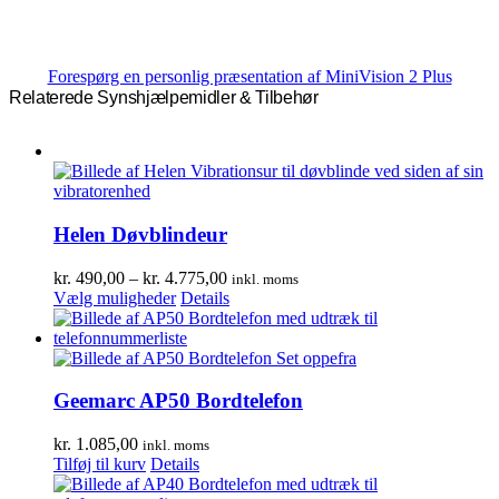
Forespørg en personlig præsentation af MiniVision 2 Plus
Relaterede Synshjælpemidler & Tilbehør
Helen Døvblindeur
Prisinterval:
kr.
490,00
–
kr.
4.775,00
inkl. moms
Dette
kr. 490,00
Vælg muligheder
Details
vare
til
har
kr. 4.775,00
flere
varianter.
Mulighederne
Geemarc AP50 Bordtelefon
kan
vælges
kr.
1.085,00
inkl. moms
på
Tilføj til kurv
Details
varesiden