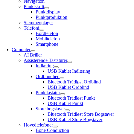
Navigation
Punktskrift
Punktdisplay
Punktproduktion
Stemmeoptager
Telefoni
Bordtelefon
Mobiltelefon
Smartphone
Computer
AI Briller
Assisterende Tastaturer
Indlæring
USB Kablet Indlæring
Ordblindhed
Bluetooth Trådløst Ordblind
USB Kablet Ordblind
Punkttastatur
Bluetooth Trådløst Punkt
USB Kablet Punkt
Store bogstaver
Bluetooth Trådløst Store Bogstaver
USB Kablet Store Bogstaver
Hovedtelefoner
Bone Conduction