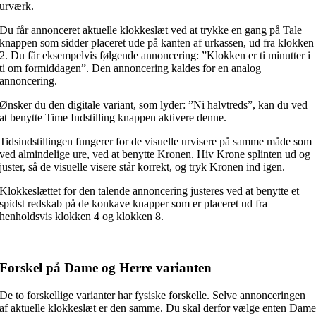
urværk.
Du får annonceret aktuelle klokkeslæt ved at trykke en gang på Tale
knappen som sidder placeret ude på kanten af urkassen, ud fra klokken
2. Du får eksempelvis følgende annoncering: ”Klokken er ti minutter i
ti om formiddagen”. Den annoncering kaldes for en analog
annoncering.
Ønsker du den digitale variant, som lyder: ”Ni halvtreds”, kan du ved
at benytte Time Indstilling knappen aktivere denne.
Tidsindstillingen fungerer for de visuelle urvisere på samme måde som
ved almindelige ure, ved at benytte Kronen. Hiv Krone splinten ud og
juster, så de visuelle visere står korrekt, og tryk Kronen ind igen.
Klokkeslættet for den talende annoncering justeres ved at benytte et
spidst redskab på de konkave knapper som er placeret ud fra
henholdsvis klokken 4 og klokken 8.
Forskel på Dame og Herre varianten
De to forskellige varianter har fysiske forskelle. Selve annonceringen
af aktuelle klokkeslæt er den samme. Du skal derfor vælge enten Dam