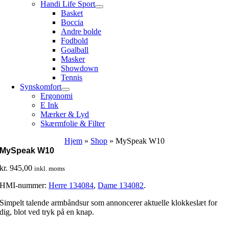
Handi Life Sport
Basket
Boccia
Andre bolde
Fodbold
Goalball
Masker
Showdown
Tennis
Synskomfort
Ergonomi
E Ink
Mærker & Lyd
Skærmfolie & Filter
Hjem
»
Shop
»
MySpeak W10
MySpeak W10
kr.
945,00
inkl. moms
HMI-nummer:
Herre 134084
,
Dame 134082
.
Simpelt talende armbåndsur som annoncerer aktuelle klokkeslæt for
dig, blot ved tryk på en knap.