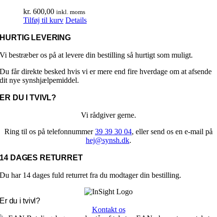
på
kr.
600,00
inkl. moms
varesiden
Tilføj til kurv
Details
HURTIG LEVERING
Vi bestræber os på at levere din bestilling så hurtigt som muligt.
Du får direkte besked hvis vi er mere end fire hverdage om at afsende
dit nye synshjælpemiddel.
ER DU I TVIVL?
Vi rådgiver gerne.
Ring til os på telefonnummer
39 39 30 04
, eller send os en e-mail på
hej@synsh.dk
.
14 DAGES RETURRET
Du har 14 dages fuld returret fra du modtager din bestilling.
Er du i tvivl?
Kontakt os