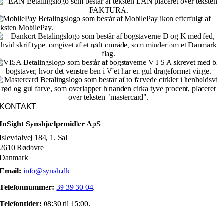
KONTAKT
InSight Synshjælpemidler ApS
Islevdalvej 184, 1. Sal
2610 Rødovre
Danmark
Email:
info@synsh.dk
Telefonnummer:
39 39 30 04
.
Telefontider:
08:30 til 15:00.