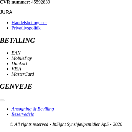
CVR nummer:
45592839
JURA
Handelsbetingelser
Privatlivspolitik
BETALING
EAN
MobilePay
Dankort
VISA
MasterCard
GENVEJE
Toggle
Navigation
Ansøgning & Bevilling
Reservedele
© All rights reserved • InSight Synshjælpemidler ApS • 2026