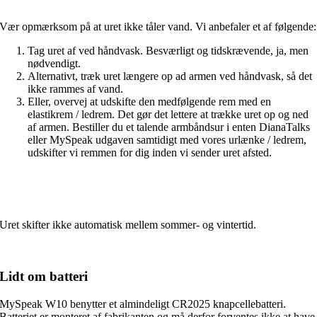
Vær opmærksom på at uret ikke tåler vand. Vi anbefaler et af følgende:
Tag uret af ved håndvask. Besværligt og tidskrævende, ja, men
nødvendigt.
Alternativt, træk uret længere op ad armen ved håndvask, så det
ikke rammes af vand.
Eller, overvej at udskifte den medfølgende rem med en
elastikrem / ledrem. Det gør det lettere at trække uret op og ned
af armen. Bestiller du et talende armbåndsur i enten DianaTalks
eller MySpeak udgaven samtidigt med vores urlænke / ledrem,
udskifter vi remmen for dig inden vi sender uret afsted.
Uret skifter ikke automatisk mellem sommer- og vintertid.
Lidt om batteri
MySpeak W10 benytter et almindeligt CR2025 knapcellebatteri.
Batteriet er monteret af fabrikanten og må derfor forventes ikke at have