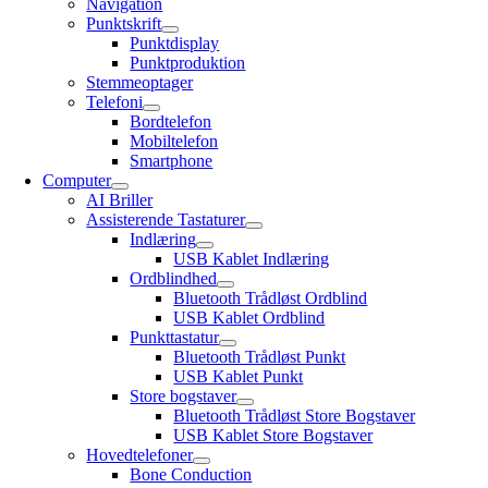
Navigation
Punktskrift
Punktdisplay
Punktproduktion
Stemmeoptager
Telefoni
Bordtelefon
Mobiltelefon
Smartphone
Computer
AI Briller
Assisterende Tastaturer
Indlæring
USB Kablet Indlæring
Ordblindhed
Bluetooth Trådløst Ordblind
USB Kablet Ordblind
Punkttastatur
Bluetooth Trådløst Punkt
USB Kablet Punkt
Store bogstaver
Bluetooth Trådløst Store Bogstaver
USB Kablet Store Bogstaver
Hovedtelefoner
Bone Conduction