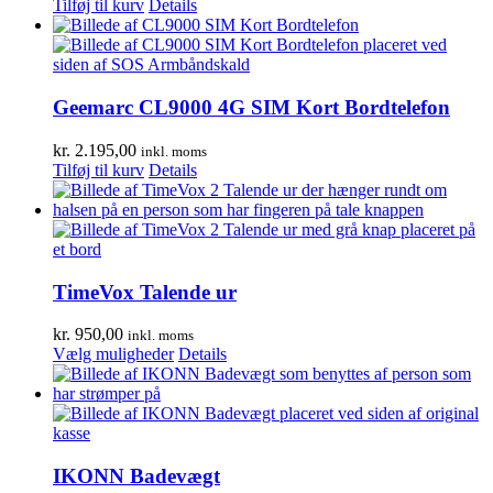
Tilføj til kurv
Details
Geemarc CL9000 4G SIM Kort Bordtelefon
kr.
2.195,00
inkl. moms
Tilføj til kurv
Details
TimeVox Talende ur
kr.
950,00
inkl. moms
Dette
Vælg muligheder
Details
vare
har
flere
varianter.
Mulighederne
kan
IKONN Badevægt
vælges