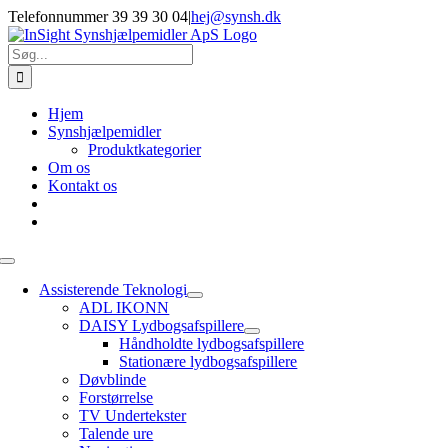
Skip
Telefonnummer 39 39 30 04
|
hej@synsh.dk
to
content
Søg
efter:
Hjem
Synshjælpemidler
Produktkategorier
Om os
Kontakt os
Toggle
Navigation
Assisterende Teknologi
ADL IKONN
DAISY Lydbogsafspillere
Håndholdte lydbogsafspillere
Stationære lydbogsafspillere
Døvblinde
Forstørrelse
TV Undertekster
Talende ure