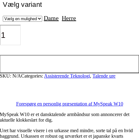
Vælg variant
Dame
Herre
MySpeak
W10
antal
Tilføj til kurv
SKU:
N/A
Categories:
Assisterende Teknologi
,
Talende ure
Forespørg en personlig præsentation af MySpeak W10
MySpeak W10 er et dansktalende armbåndsur som annoncerer det
aktuelle klokkeslæt for dig.
Uret har visuelle visere i en urkasse med mindre, sorte tal på en hvid
baggrund. Urkassen er robust og urværket er et japanske kvarts