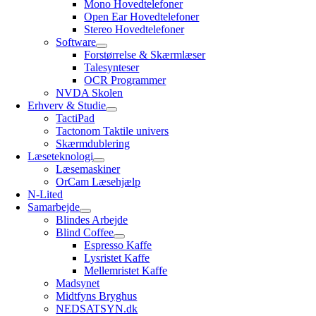
Mono Hovedtelefoner
Open Ear Hovedtelefoner
Stereo Hovedtelefoner
Software
Forstørrelse & Skærmlæser
Talesynteser
OCR Programmer
NVDA Skolen
Erhverv & Studie
TactiPad
Tactonom Taktile univers
Skærmdublering
Læseteknologi
Læsemaskiner
OrCam Læsehjælp
N-Lited
Samarbejde
Blindes Arbejde
Blind Coffee
Espresso Kaffe
Lysristet Kaffe
Mellemristet Kaffe
Madsynet
Midtfyns Bryghus
NEDSATSYN.dk