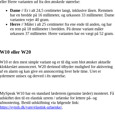
eller Herre varianten ud fra den ønskede størrelse:
Dame
// Er i alt 24,5 centimeter langt, inklusive låsen. Remmen
har en bredde på 16 millimeter, og urkassen 33 millimeter. Dame
varianten vejer 40 gram.
Herre
// Måler i alt 25 centimeter fra ene ende til anden, og har
en rem på 18 millimeter i bredden. På denne variant måler
urkassen 37 millimeter. Herre varianten har en vægt på 52 gram.
W10 eller W20
W10 er den mest simple variant og er til dig som blot ønsker aktuelle
klokkeslæt annonceret. W20 derimod tilbyder mulighed for aktivering
af en alarm og kan give en annoncering hver hele time. Uret er
ydermere unisex og derved i én størrelse.
MySpeak W10 har en standard læderrem (genuine læder) monteret. Få
udskiftet den til en elastisk urrem / urlænke for lettere på- og
afmontering. Bestil udskiftning via følgende link:
https://synsh.dk/vare/elastisk-urlaenke/
.