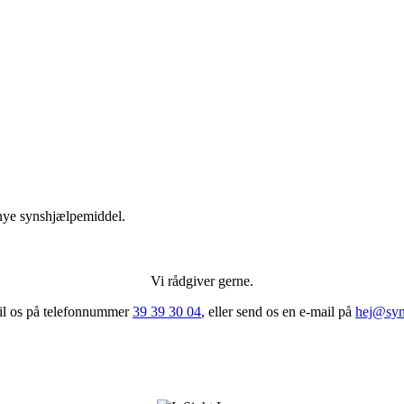
 nye synshjælpemiddel.
Vi rådgiver gerne.
til os på telefonnummer
39 39 30 04
, eller send os en e-mail på
hej@syn