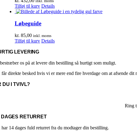
kr.
432,00
inkl. moms
Tilføj til kurv
Details
Løbeguide
kr.
85,00
inkl. moms
Tilføj til kurv
Details
URTIG LEVERING
bestræber os på at levere din bestilling så hurtigt som muligt.
 får direkte besked hvis vi er mere end fire hverdage om at afsende dit
 DU I TVIVL?
Ring 
4 DAGES RETURRET
har 14 dages fuld returret fra du modtager din bestilling.