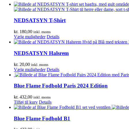
NEDSATSYN T-Shirt
kr.
180,00
inkl. moms
Dette
Vælg muligheder
Details
vare
har
flere
NEDSATSYN Halsrem
varianter.
Mulighederne
kr.
20,00
inkl. moms
kan
Dette
Vælg muligheder
Details
vælges
vare
på
har
varesiden
flere
Blue Flame Fodbold Paris 2024 Edition
varianter.
Mulighederne
kr.
432,00
inkl. moms
kan
Tilføj til kurv
Details
vælges
på
varesiden
Blue Flame Fodbold B1