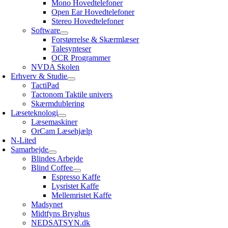
Mono Hovedtelefoner
Open Ear Hovedtelefoner
Stereo Hovedtelefoner
Software
Forstørrelse & Skærmlæser
Talesynteser
OCR Programmer
NVDA Skolen
Erhverv & Studie
TactiPad
Tactonom Taktile univers
Skærmdublering
Læseteknologi
Læsemaskiner
OrCam Læsehjælp
N-Lited
Samarbejde
Blindes Arbejde
Blind Coffee
Espresso Kaffe
Lysristet Kaffe
Mellemristet Kaffe
Madsynet
Midtfyns Bryghus
NEDSATSYN.dk