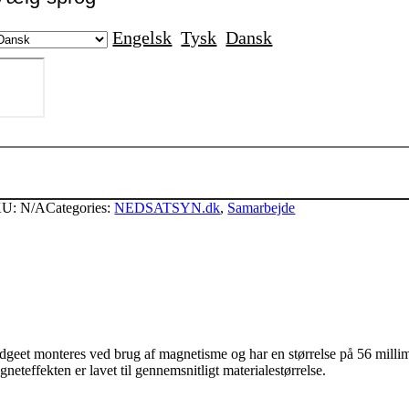
Engelsk
Tysk
Dansk
EDSATSYN
adge
agnet
ntal
KU:
N/A
Categories:
NEDSATSYN.dk
,
Samarbejde
dgeet monteres ved brug af magnetisme og har en størrelse på 56 millimete
neteffekten er lavet til gennemsnitligt materialestørrelse.