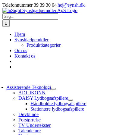
Skip
Telefonnummer 39 39 30 04
|
hej@synsh.dk
to
content
Søg
efter:
Hjem
Synshjælpemidler
Produktkategorier
Om os
Kontakt os
oggle
avigation
Assisterende Teknologi
ADL IKONN
DAISY Lydbogsafspillere
Håndholdte lydbogsafspillere
Stationære lydbogsafspillere
Døvblinde
Forstørrelse
TV Undertekster
Talende ure