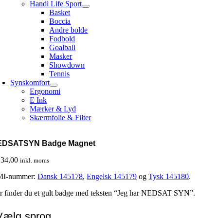
Handi Life Sport
Basket
Boccia
Andre bolde
Fodbold
Goalball
Masker
Showdown
Tennis
Synskomfort
Ergonomi
E Ink
Mærker & Lyd
Skærmfolie & Filter
EDSATSYN Badge Magnet
34,00
inkl. moms
I-nummer:
Dansk 145178
,
Engelsk 145179
og
Tysk 145180
.
r finder du et gult badge med teksten “Jeg har NEDSAT SYN”.
Vælg sprog