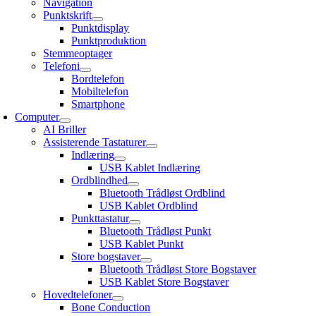
Navigation
Punktskrift
Punktdisplay
Punktproduktion
Stemmeoptager
Telefoni
Bordtelefon
Mobiltelefon
Smartphone
Computer
AI Briller
Assisterende Tastaturer
Indlæring
USB Kablet Indlæring
Ordblindhed
Bluetooth Trådløst Ordblind
USB Kablet Ordblind
Punkttastatur
Bluetooth Trådløst Punkt
USB Kablet Punkt
Store bogstaver
Bluetooth Trådløst Store Bogstaver
USB Kablet Store Bogstaver
Hovedtelefoner
Bone Conduction