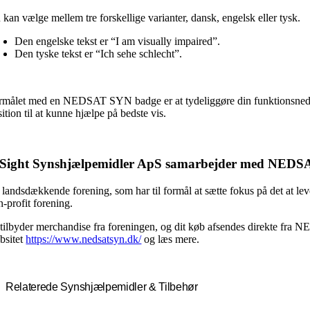
 kan vælge mellem tre forskellige varianter, dansk, engelsk eller tysk.
Den engelske tekst er “I am visually impaired”.
Den tyske tekst er “Ich sehe schlecht”.
rmålet med en NEDSAT SYN badge er at tydeliggøre din funktionsnedsættel
ition til at kunne hjælpe på bedste vis.
nSight Synshjælpemidler ApS samarbejder med NED
 landsdækkende forening, som har til formål at sætte fokus på det at lev
n-profit forening.
 tilbyder merchandise fra foreningen, og dit køb afsendes direkte fra 
bsitet
https://www.nedsatsyn.dk/
og læs mere.
Relaterede Synshjælpemidler & Tilbehør