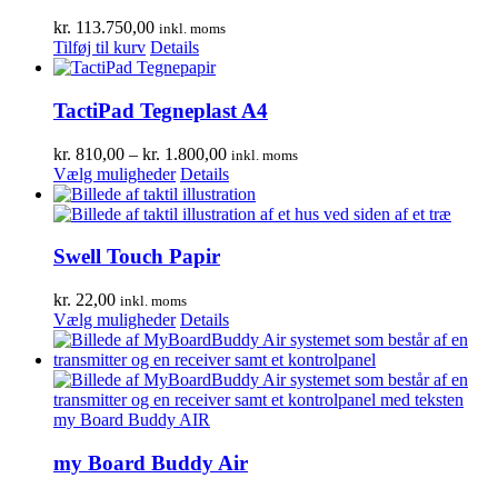
kr.
113.750,00
inkl. moms
Tilføj til kurv
Details
TactiPad Tegneplast A4
Prisinterval:
kr.
810,00
–
kr.
1.800,00
inkl. moms
Dette
kr. 810,00
Vælg muligheder
Details
vare
til
har
kr. 1.800,00
flere
varianter.
Swell Touch Papir
Mulighederne
kan
kr.
22,00
inkl. moms
vælges
Dette
Vælg muligheder
Details
på
vare
varesiden
har
flere
varianter.
Mulighederne
kan
vælges
my Board Buddy Air
på