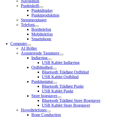
Navigation
Punktskrift
Punktdisplay
Punktproduktion
Stemmeoptager
Telefoni
Bordtelefon
Mobiltelefon
Smartphone
Computer
AI Briller
Assisterende Tastaturer
Indlæring
USB Kablet Indlæring
Ordblindhed
Bluetooth Trådløst Ordblind
USB Kablet Ordblind
Punkttastatur
Bluetooth Trådløst Punkt
USB Kablet Punkt
Store bogstaver
Bluetooth Trådløst Store Bogstaver
USB Kablet Store Bogstaver
Hovedtelefoner
Bone Conduction