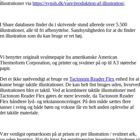
illustrationer via
https://synsh.dk/vare/produktion-af-illustration/
.
I Share databasen finder du i skrivende stund allerede over 5.500
illustrationer, alle til fri afbenyttelse. Sandsynligheden for at du finder
en illustration som du kan bruge er ret høj.
Vi benytter originalt svulmepapir fra amerikanske American
Thermoform Corporation, og printer og svulmer på op til A3 størrelse
papir.
Det er ikke nødvendigt at bruge en
Tactonom Reader Flex
enhed for at
kunne bruge taktile illustrationer. De kan helt fint bruges uden, hvorve
illustrationen blot er taktil. Ved at kombinere taktile illustrationer med
Tactonom Reader Flex gøres de mere levende, da Tactonom Reader
Flex håndtere lyd- og tekstannonceringer. På den måde sættes flere
sanser i sving og både børn og voksne får en helt anden oplevelse af
det taktile materiale.
Vær venligst opmærksom på at prisen er per illustration / svulmet ark,
og uden levering. Har du brug for regelmæssige leveringer håndterer vi