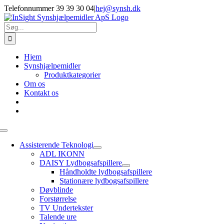
Skip
Telefonnummer 39 39 30 04
|
hej@synsh.dk
to
content
Søg
efter:
Hjem
Synshjælpemidler
Produktkategorier
Om os
Kontakt os
Toggle
Navigation
Assisterende Teknologi
ADL IKONN
DAISY Lydbogsafspillere
Håndholdte lydbogsafspillere
Stationære lydbogsafspillere
Døvblinde
Forstørrelse
TV Undertekster
Talende ure