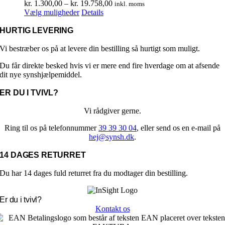
varesiden
Prisinterval:
kr.
1.300,00
–
kr.
19.758,00
inkl. moms
Dette
kr. 1.300,00
Vælg muligheder
Details
vare
til
har
kr. 19.758,00
HURTIG LEVERING
flere
varianter.
Vi bestræber os på at levere din bestilling så hurtigt som muligt.
Mulighederne
Du får direkte besked hvis vi er mere end fire hverdage om at afsende
kan
dit nye synshjælpemiddel.
vælges
på
ER DU I TVIVL?
varesiden
Vi rådgiver gerne.
Ring til os på telefonnummer
39 39 30 04
, eller send os en e-mail på
hej@synsh.dk
.
14 DAGES RETURRET
Du har 14 dages fuld returret fra du modtager din bestilling.
Er du i tvivl?
Kontakt os