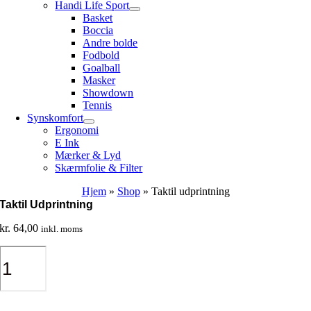
Handi Life Sport
Basket
Boccia
Andre bolde
Fodbold
Goalball
Masker
Showdown
Tennis
Synskomfort
Ergonomi
E Ink
Mærker & Lyd
Skærmfolie & Filter
Hjem
»
Shop
»
Taktil udprintning
Taktil Udprintning
kr.
64,00
inkl. moms
Taktil
udprintning
antal