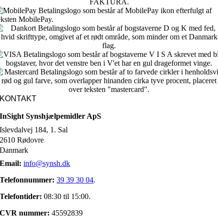
KONTAKT
InSight Synshjælpemidler ApS
Islevdalvej 184, 1. Sal
2610 Rødovre
Danmark
Email:
info@synsh.dk
Telefonnummer:
39 39 30 04
.
Telefontider:
08:30 til 15:00.
CVR nummer:
45592839