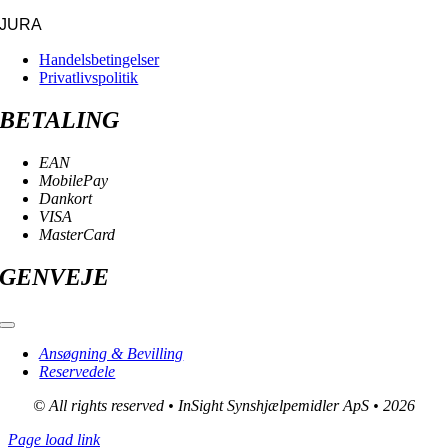
JURA
Handelsbetingelser
Privatlivspolitik
BETALING
EAN
MobilePay
Dankort
VISA
MasterCard
GENVEJE
Toggle
Navigation
Ansøgning & Bevilling
Reservedele
© All rights reserved • InSight Synshjælpemidler ApS • 2026
Page load link