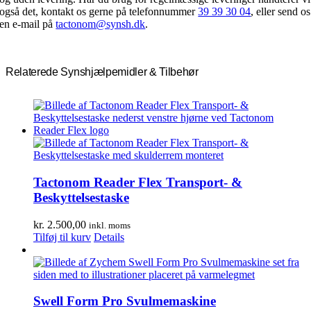
også det, kontakt os gerne på telefonnummer
39 39 30 04
, eller send os
en e-mail på
tactonom@synsh.dk
.
Relaterede Synshjælpemidler & Tilbehør
Tactonom Reader Flex Transport- &
Beskyttelsestaske
kr.
2.500,00
inkl. moms
Tilføj til kurv
Details
Swell Form Pro Svulmemaskine