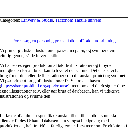
Tilføj til kurv
Categories:
Erhverv & Studie
,
Tactonom Taktile univers
Forespørg en personlig præsentation af Taktil udprintning
Vi printer grafiske illustrationer på svulmepapir, og svulmer dem
efterfølgende, så de bliver taktile.
Vi har vores egen produktion af taktile illustrationer og tilbyder
muligheden for at du let kan få leveret det samme. Det eneste vi har
brug for er den eller de illustrationer som du ønsker printet og svulmet.
Vi gør primært brug af illustrationer fra Share databasen
(
https://share.problind.org/app/browse
), men om end du designer dine
egne illustrationer selv, eller gør brug af databasen, kan vi udskrive
illustrationen og svulme den.
I tilfælde af at du har specifikke ønsker til en illustration som ikke
allerede findes i Share databasen kan vi også hjælpe dig med
produktionen, helt fra idé til færdigt emne. Læs mere om Produktion af