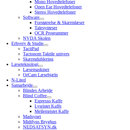
Mono Hovedtelefoner
Open Ear Hovedtelefoner
Stereo Hovedtelefoner
Software
Forstørrelse & Skærmlæser
Talesynteser
OCR Programmer
NVDA Skolen
Erhverv & Studie
TactiPad
Tactonom Taktile univers
Skærmdublering
Læseteknologi
Læsemaskiner
OrCam Læsehjælp
N-Lited
Samarbejde
Blindes Arbejde
Blind Coffee
Espresso Kaffe
Lysristet Kaffe
Mellemristet Kaffe
Madsynet
Midtfyns Bryghus
NEDSATSYN.dk