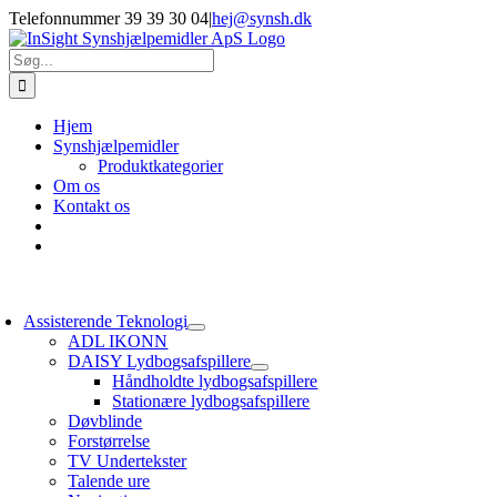
Skip
Telefonnummer 39 39 30 04
|
hej@synsh.dk
to
content
Søg
efter:
Hjem
Synshjælpemidler
Produktkategorier
Om os
Kontakt os
oggle
avigation
Assisterende Teknologi
ADL IKONN
DAISY Lydbogsafspillere
Håndholdte lydbogsafspillere
Stationære lydbogsafspillere
Døvblinde
Forstørrelse
TV Undertekster
Talende ure