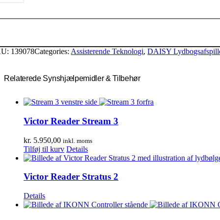
tratus
H
ntal
KU:
139078
Categories:
Assisterende Teknologi
,
DAISY Lydbogsafspill
Relaterede Synshjælpemidler & Tilbehør
Victor Reader Stream 3
kr.
5.950,00
inkl. moms
Tilføj til kurv
Details
Victor Reader Stratus 2
Details