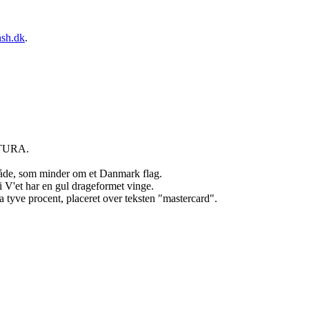
sh.dk
.