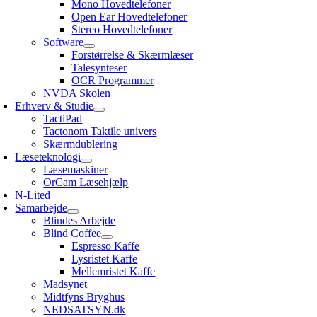
Mono Hovedtelefoner
Open Ear Hovedtelefoner
Stereo Hovedtelefoner
Software
Forstørrelse & Skærmlæser
Talesynteser
OCR Programmer
NVDA Skolen
Erhverv & Studie
TactiPad
Tactonom Taktile univers
Skærmdublering
Læseteknologi
Læsemaskiner
OrCam Læsehjælp
N-Lited
Samarbejde
Blindes Arbejde
Blind Coffee
Espresso Kaffe
Lysristet Kaffe
Mellemristet Kaffe
Madsynet
Midtfyns Bryghus
NEDSATSYN.dk