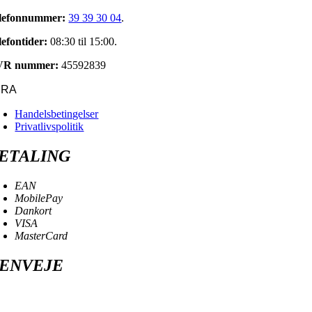
lefonnummer:
39 39 30 04
.
lefontider:
08:30 til 15:00.
VR nummer:
45592839
URA
Handelsbetingelser
Privatlivspolitik
ETALING
EAN
MobilePay
Dankort
VISA
MasterCard
ENVEJE
oggle