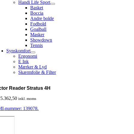
Handi Life Sport
Basket
Boccia
Andre bolde
Fodbold
Goalball
Masker
Showdown
Tennis
Synskomfort
Ergonomi
E Ink
Mærker & Lyd
Skærmfolie & Filter
ctor Reader Stratus 4H
5.362,50
inkl. moms
I-nummer: 139078.
ictor
eader