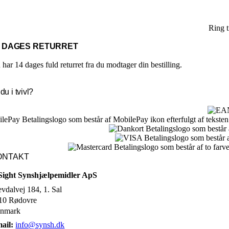
Ring 
4 DAGES RETURRET
har 14 dages fuld returret fra du modtager din bestilling.
du i tvivl?
ONTAKT
Sight Synshjælpemidler ApS
evdalvej 184, 1. Sal
10 Rødovre
nmark
ail:
info@synsh.dk