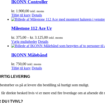
IKONN Controller
kr.
1.900,00
inkl. moms
Tilføj til kurv
Details
Milestone 112 Ace Ur
Prisinterval:
kr.
375,00
–
kr.
3.125,00
inkl. moms
Dette
kr. 375,00
Vælg muligheder
Details
vare
til
har
kr. 3.125,00
flere
IKONN Målebånd
varianter.
Mulighederne
kr.
750,00
inkl. moms
kan
Tilføj til kurv
Details
vælges
på
URTIG LEVERING
varesiden
bestræber os på at levere din bestilling så hurtigt som muligt.
 får direkte besked hvis vi er mere end fire hverdage om at afsende dit
 DU I TVIVL?