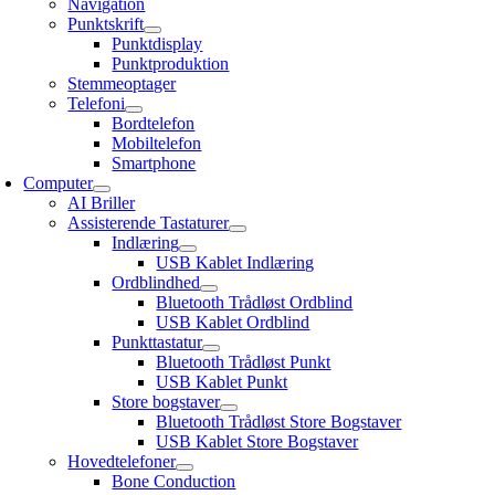
Navigation
Punktskrift
Punktdisplay
Punktproduktion
Stemmeoptager
Telefoni
Bordtelefon
Mobiltelefon
Smartphone
Computer
AI Briller
Assisterende Tastaturer
Indlæring
USB Kablet Indlæring
Ordblindhed
Bluetooth Trådløst Ordblind
USB Kablet Ordblind
Punkttastatur
Bluetooth Trådløst Punkt
USB Kablet Punkt
Store bogstaver
Bluetooth Trådløst Store Bogstaver
USB Kablet Store Bogstaver
Hovedtelefoner
Bone Conduction