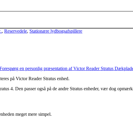
Tilføj til kurv
.
,
Reservedele
,
Stationære lydbogsafspillere
Forespørg en personlig præsentation af Victor Reader Stratus Dækplad
teres på Victor Reader Stratus enhed.
atus 4. Den passer også på de andre Stratus enheder, vær dog opmærk
 enheden meget mere simpel.