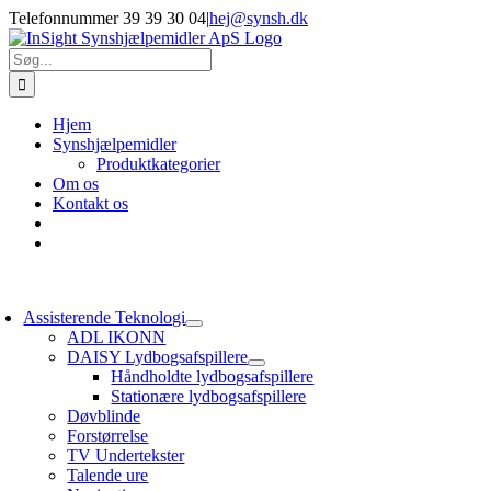
Skip
Telefonnummer 39 39 30 04
|
hej@synsh.dk
to
content
Søg
efter:
Hjem
Synshjælpemidler
Produktkategorier
Om os
Kontakt os
oggle
avigation
Assisterende Teknologi
ADL IKONN
DAISY Lydbogsafspillere
Håndholdte lydbogsafspillere
Stationære lydbogsafspillere
Døvblinde
Forstørrelse
TV Undertekster
Talende ure