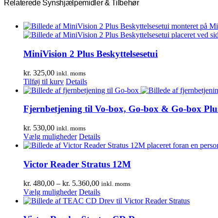
Relaterede Synshjælpemidler & Tilbehør
MiniVision 2 Plus Beskyttelsesetui
kr.
325,00
inkl. moms
Tilføj til kurv
Details
Fjernbetjening til Vo-box, Go-box & Go-box Plu
kr.
530,00
inkl. moms
Dette
Vælg muligheder
Details
vare
har
flere
Victor Reader Stratus 12M
varianter.
Mulighederne
Prisinterval:
kr.
480,00
–
kr.
5.360,00
inkl. moms
kan
Dette
kr. 480,00
Vælg muligheder
Details
vælges
vare
til
på
har
kr. 5.360,00
varesiden
flere