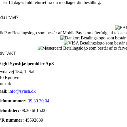
har 14 dages fuld returret fra du modtager din bestilling.
du i tvivl?
ONTAKT
Sight Synshjælpemidler ApS
evdalvej 184, 1. Sal
10 Rødovre
nmark
ail:
info@synsh.dk
lefonnummer:
39 39 30 04
.
lefontider:
08:30 til 15:00.
VR nummer:
45592839