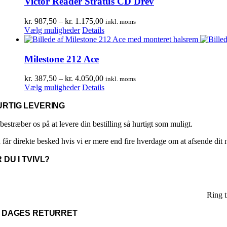
Victor Reader Stratus CD Drev
varianter.
Mulighederne
Prisinterval:
kr.
987,50
–
kr.
1.175,00
inkl. moms
kan
Dette
kr. 987,50
Vælg muligheder
Details
vælges
vare
til
på
har
kr. 1.175,00
varesiden
flere
Milestone 212 Ace
varianter.
Mulighederne
Prisinterval:
kr.
387,50
–
kr.
4.050,00
inkl. moms
kan
Dette
kr. 387,50
Vælg muligheder
Details
vælges
vare
til
på
har
kr. 4.050,00
URTIG LEVERING
varesiden
flere
varianter.
bestræber os på at levere din bestilling så hurtigt som muligt.
Mulighederne
 får direkte besked hvis vi er mere end fire hverdage om at afsende dit
kan
vælges
 DU I TVIVL?
på
varesiden
Ring 
4 DAGES RETURRET