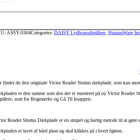
tratus
ækplade
ntal
KU:
ASSY-0304
Categories:
DAISY Lydbogsafspillere
,
HumanWare Inc
r finder du den originale Victor Reader Stratus dækplade, som kan mon
kpladen er den samme som den der er monteret på ny Victor Reader Str
spillere, som for Bogmærke og Gå Til knappen.
ctor Reader Stratus Dækplade er en simpel og hurtig metode til at gøre
pladen er lavet af hård plast og skal klikkes på i hvert hjørne.