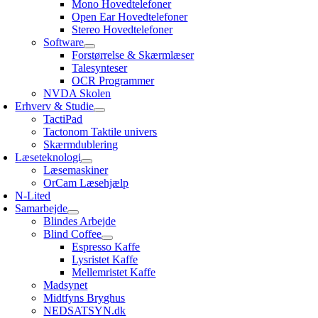
Mono Hovedtelefoner
Open Ear Hovedtelefoner
Stereo Hovedtelefoner
Software
Forstørrelse & Skærmlæser
Talesynteser
OCR Programmer
NVDA Skolen
Erhverv & Studie
TactiPad
Tactonom Taktile univers
Skærmdublering
Læseteknologi
Læsemaskiner
OrCam Læsehjælp
N-Lited
Samarbejde
Blindes Arbejde
Blind Coffee
Espresso Kaffe
Lysristet Kaffe
Mellemristet Kaffe
Madsynet
Midtfyns Bryghus
NEDSATSYN.dk