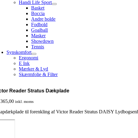
Handi Life Sport
Basket
Boccia
Andre bolde
Fodbold
Goalball
Masker
Showdown
Tennis
Synskomfort
Ergonomi
E Ink
Mærker & Lyd
Skærmfolie & Filter
ctor Reader Stratus Dækplade
365,00
inkl. moms
apdækplade til forenkling af Victor Reader Stratus DAISY Lydbogsen
ictor
eader