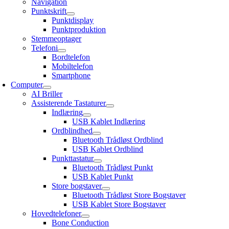
Navigation
Punktskrift
Punktdisplay
Punktproduktion
Stemmeoptager
Telefoni
Bordtelefon
Mobiltelefon
Smartphone
Computer
AI Briller
Assisterende Tastaturer
Indlæring
USB Kablet Indlæring
Ordblindhed
Bluetooth Trådløst Ordblind
USB Kablet Ordblind
Punkttastatur
Bluetooth Trådløst Punkt
USB Kablet Punkt
Store bogstaver
Bluetooth Trådløst Store Bogstaver
USB Kablet Store Bogstaver
Hovedtelefoner
Bone Conduction