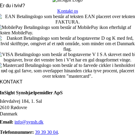
Er du i tvivl?
Kontakt os
KONTAKT
InSight Synshjælpemidler ApS
Islevdalvej 184, 1. Sal
2610 Rødovre
Danmark
Email:
info@synsh.dk
Telefonnummer:
39 39 30 04
.