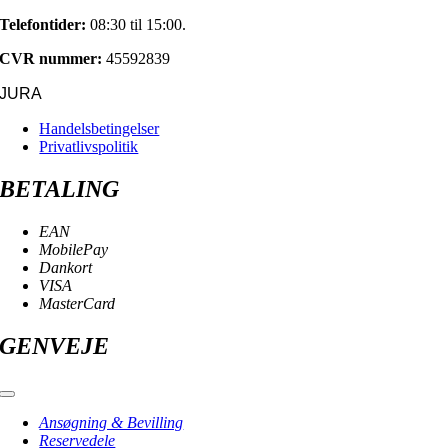
Telefontider:
08:30 til 15:00.
CVR nummer:
45592839
JURA
Handelsbetingelser
Privatlivspolitik
BETALING
EAN
MobilePay
Dankort
VISA
MasterCard
GENVEJE
Toggle
Navigation
Ansøgning & Bevilling
Reservedele