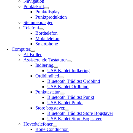
Navigation
Punktskrift
Punktdisplay
Punktproduktion
Stemmeoptager
Telefoni
Bordtelefon
Mobiltelefon
Smartphone
Computer
AI Briller
Assisterende Tastaturer
Indlæring
USB Kablet Indlæring
Ordblindhed
Bluetooth Trådløst Ordblind
USB Kablet Ordblind
Punkttastatur
Bluetooth Trådløst Punkt
USB Kablet Punkt
Store bogstaver
Bluetooth Trådløst Store Bogstaver
USB Kablet Store Bogstaver
Hovedtelefoner
Bone Conduction