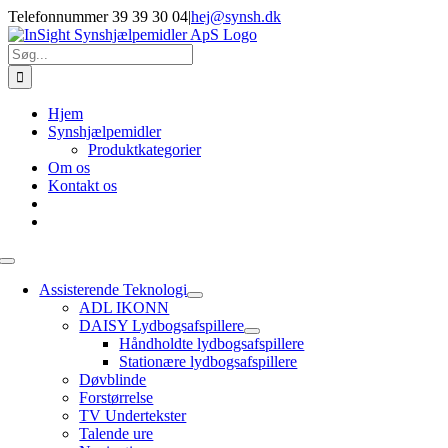
Skip
Telefonnummer 39 39 30 04
|
hej@synsh.dk
to
content
Søg
efter:
Hjem
Synshjælpemidler
Produktkategorier
Om os
Kontakt os
Toggle
Navigation
Assisterende Teknologi
ADL IKONN
DAISY Lydbogsafspillere
Håndholdte lydbogsafspillere
Stationære lydbogsafspillere
Døvblinde
Forstørrelse
TV Undertekster
Talende ure