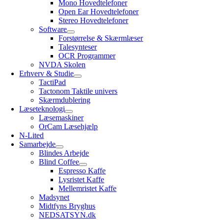
Mono Hovedtelefoner
Open Ear Hovedtelefoner
Stereo Hovedtelefoner
Software
Forstørrelse & Skærmlæser
Talesynteser
OCR Programmer
NVDA Skolen
Erhverv & Studie
TactiPad
Tactonom Taktile univers
Skærmdublering
Læseteknologi
Læsemaskiner
OrCam Læsehjælp
N-Lited
Samarbejde
Blindes Arbejde
Blind Coffee
Espresso Kaffe
Lysristet Kaffe
Mellemristet Kaffe
Madsynet
Midtfyns Bryghus
NEDSATSYN.dk