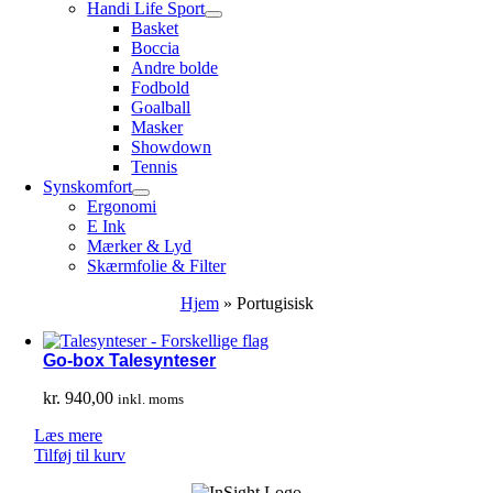
Handi Life Sport
Basket
Boccia
Andre bolde
Fodbold
Goalball
Masker
Showdown
Tennis
Synskomfort
Ergonomi
E Ink
Mærker & Lyd
Skærmfolie & Filter
Hjem
»
Portugisisk
Go-box Talesynteser
kr.
940,00
inkl. moms
Læs mere
Tilføj til kurv