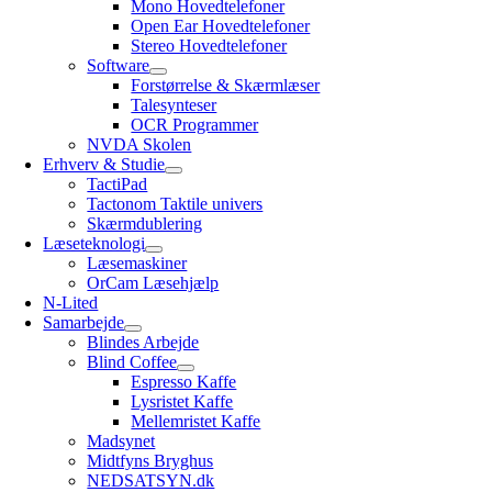
Mono Hovedtelefoner
Open Ear Hovedtelefoner
Stereo Hovedtelefoner
Software
Forstørrelse & Skærmlæser
Talesynteser
OCR Programmer
NVDA Skolen
Erhverv & Studie
TactiPad
Tactonom Taktile univers
Skærmdublering
Læseteknologi
Læsemaskiner
OrCam Læsehjælp
N-Lited
Samarbejde
Blindes Arbejde
Blind Coffee
Espresso Kaffe
Lysristet Kaffe
Mellemristet Kaffe
Madsynet
Midtfyns Bryghus
NEDSATSYN.dk