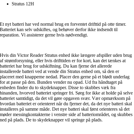
Stratus 12H
Et nyt batteri har ved normal brug en forventet drifttid på otte timer.
Batteriet kan selv udskiftes, og behøver derfor ikke indsendt til
reparation. Vi assisterer gerne hvis nødvendigt.
Hvis din Victor Reader Stratus enhed ikke længere afspiller uden brug
af strømforsyning, eller hvis drifttiden er for kort, kan det tænkes at
batteriet har brug for udskiftning. Du kan fjerne det allerede
installerede batteri ved at vende din Stratus enhed om, så den er
placeret med knapperne nedad. Placer den gerne på et blødt underlag
for at passe på den. Bunden vender nu opad. Ud fra håndtaget på
enheden finder du to skydeknapper. Disse to skubbes væk fra
hinanden, hvorved batteriet springer fri. Sørg for ikke at holde på selve
batteriet samtidigt, da det vil gøre opgaven svær. Vær opmærksom på
hvordan batteriet er orienteret når du fjerner det, da det nye batteri skal
installeres på samme måde. Det nye batteri skal først orienteres så det
møder messingkontakterne i venstre side af batteriområdet, og skubbes
ned på plads. De to skydeknapper vil springe på plads.