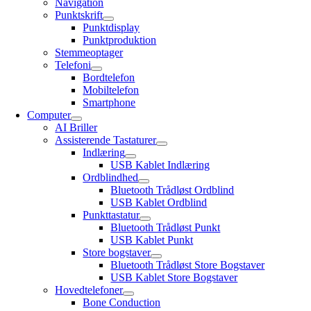
Navigation
Punktskrift
Punktdisplay
Punktproduktion
Stemmeoptager
Telefoni
Bordtelefon
Mobiltelefon
Smartphone
Computer
AI Briller
Assisterende Tastaturer
Indlæring
USB Kablet Indlæring
Ordblindhed
Bluetooth Trådløst Ordblind
USB Kablet Ordblind
Punkttastatur
Bluetooth Trådløst Punkt
USB Kablet Punkt
Store bogstaver
Bluetooth Trådløst Store Bogstaver
USB Kablet Store Bogstaver
Hovedtelefoner
Bone Conduction