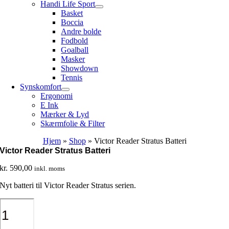
Handi Life Sport
Basket
Boccia
Andre bolde
Fodbold
Goalball
Masker
Showdown
Tennis
Synskomfort
Ergonomi
E Ink
Mærker & Lyd
Skærmfolie & Filter
Hjem
»
Shop
»
Victor Reader Stratus Batteri
Victor Reader Stratus Batteri
kr.
590,00
inkl. moms
Nyt batteri til Victor Reader Stratus serien.
Victor
Reader