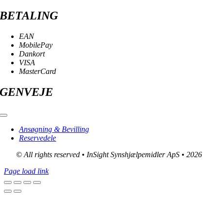
BETALING
EAN
MobilePay
Dankort
VISA
MasterCard
GENVEJE
Toggle
Navigation
Ansøgning & Bevilling
Reservedele
© All rights reserved • InSight Synshjælpemidler ApS • 2026
Page load link
Go
to
Top