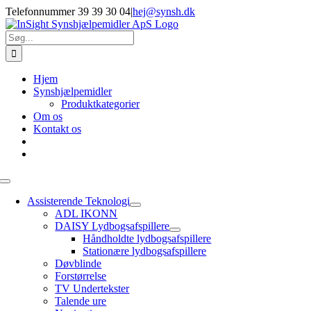
Skip
Telefonnummer 39 39 30 04
|
hej@synsh.dk
to
content
Søg
efter:
Hjem
Synshjælpemidler
Produktkategorier
Om os
Kontakt os
Toggle
Navigation
Assisterende Teknologi
ADL IKONN
DAISY Lydbogsafspillere
Håndholdte lydbogsafspillere
Stationære lydbogsafspillere
Døvblinde
Forstørrelse
TV Undertekster
Talende ure