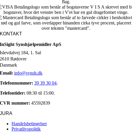
KONTAKT
InSight Synshjælpemidler ApS
Islevdalvej 184, 1. Sal
2610 Rødovre
Danmark
Email:
info@synsh.dk
Telefonnummer:
39 39 30 04
.
Telefontider:
08:30 til 15:00.
CVR nummer:
45592839
JURA
Handelsbetingelser
Privatlivspolitik