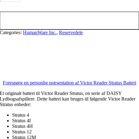
Stratus
Batteri
Tilføj til kurv
antal
Categories:
HumanWare Inc.
,
Reservedele
Forespørg en personlig præsentation af Victor Reader Stratus Batteri
Et originalt batteri til Victor Reader Stratus, en serie af DAISY
Lydbogsafspillere. Dette batteri kan bruges til følgende Victor Reader
Stratus enheder:
Stratus 4
Stratus 4I
Stratus 4H
Stratus 12
Stratus 12M